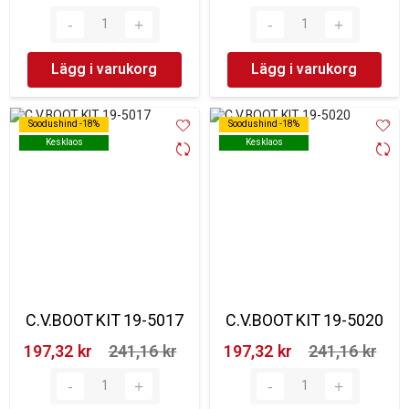
Lägg i varukorg
Lägg i varukorg
Soodushind -18%
Soodushind -18%
Soodushind -18%
Soodushind -18%
Kesklaos
Kesklaos
Kesklaos
Kesklaos
C.V.BOOT KIT 19-5017
C.V.BOOT KIT 19-5020
197,32 kr‎
241,16 kr‎
197,32 kr‎
241,16 kr‎