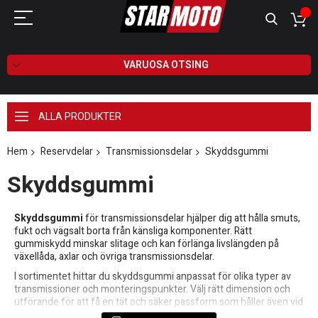
VARUOSA OTSING
ALLA PRODUKTER
Hem
Reservdelar
Transmissionsdelar
Skyddsgummi
Skyddsgummi
Skyddsgummi
för transmissionsdelar hjälper dig att hålla smuts,
fukt och vägsalt borta från känsliga komponenter. Rätt
gummiskydd minskar slitage och kan förlänga livslängden på
växellåda, axlar och övriga transmissionsdelar.
I sortimentet hittar du skyddsgummi anpassat för olika typer av
transmissioner och monteringspunkter. Välj rätt dimension och
utförande för att få en tät och säker passform som håller även vid
tuff körning.