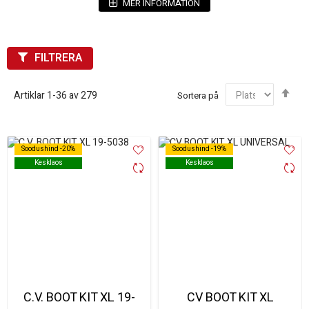
MER INFORMATION
Tänk på:
Att kontrollera mått och modell innan beställning
Att byta spruckna eller hårda gummidetaljer i tid
FILTRERA
Att kombinera med övriga transmissionsdelar för komplett
service
Sor
Artiklar
1
-
36
av
279
Sortera på
fal
Soodushind -20%
Soodushind -20%
Soodushind -19%
Soodushind -19%
Kesklaos
Kesklaos
Kesklaos
Kesklaos
C.V. BOOT KIT XL 19-
CV BOOT KIT XL