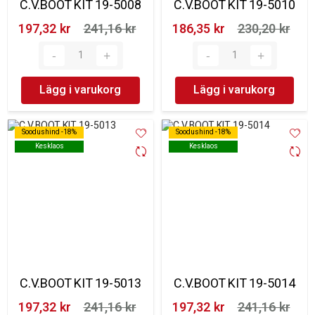
C.V.BOOT KIT 19-5008
C.V.BOOT KIT 19-5010
197,32 kr‎
241,16 kr‎
186,35 kr‎
230,20 kr‎
Lägg i varukorg
Lägg i varukorg
Soodushind -18%
Soodushind -18%
Soodushind -18%
Soodushind -18%
Kesklaos
Kesklaos
Kesklaos
Kesklaos
C.V.BOOT KIT 19-5013
C.V.BOOT KIT 19-5014
197,32 kr‎
241,16 kr‎
197,32 kr‎
241,16 kr‎