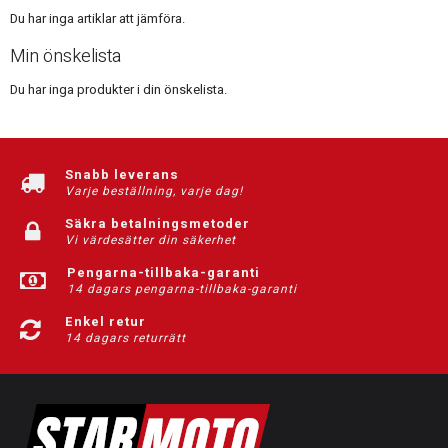
Du har inga artiklar att jämföra.
Min önskelista
Du har inga produkter i din önskelista.
Snabb leverans
Varje beställning, varje dag!
Säkra betalningsmetoder
Vi värdesätter din säkerhet
Pengarna-tillbaka-garanti
14 dagars pengarna-tillbaka-garanti
Enkel retur
14 dagars returrätt