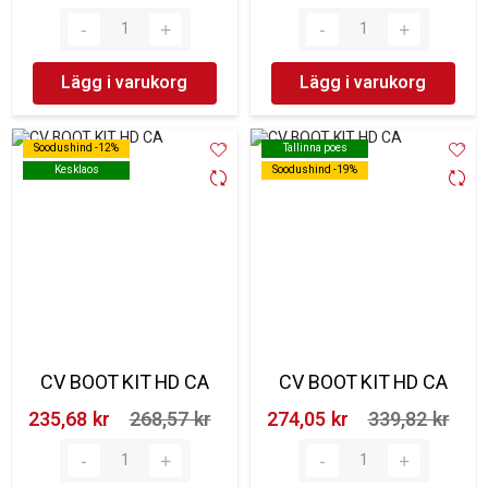
Lägg i varukorg
Lägg i varukorg
Soodushind -12%
Soodushind -12%
Tallinna poes
Tallinna poes
Kesklaos
Kesklaos
Soodushind -19%
Soodushind -19%
CV BOOT KIT HD CA
CV BOOT KIT HD CA
235,68 kr‎
268,57 kr‎
274,05 kr‎
339,82 kr‎