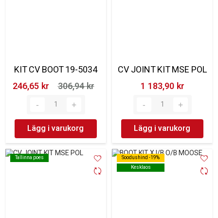
KIT CV BOOT 19-5034
CV JOINT KIT MSE POL
246,65 kr‎
306,94 kr‎
1 183,90 kr‎
Lägg i varukorg
Lägg i varukorg
Tallinna poes
Tallinna poes
Soodushind -19%
Soodushind -19%
Kesklaos
Kesklaos