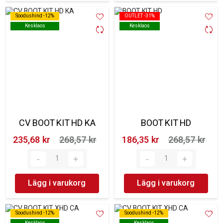
Soodushind -12%
Soodushind -12%
OUTLET -31%
OUTLET -31%
Kesklaos
Kesklaos
Kesklaos
Kesklaos
CV BOOT KIT HD KA
BOOT KIT HD
235,68 kr‎
268,57 kr‎
186,35 kr‎
268,57 kr‎
Lägg i varukorg
Lägg i varukorg
Soodushind -12%
Soodushind -12%
Soodushind -12%
Soodushind -12%
Kesklaos
Kesklaos
Kesklaos
Kesklaos