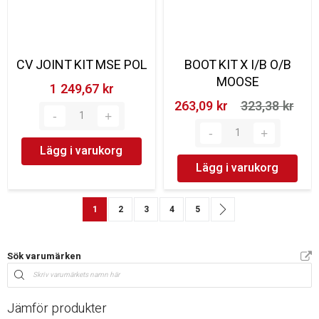
CV JOINT KIT MSE POL
BOOT KIT X I/B O/B
MOOSE
1 249,67 kr‎
263,09 kr‎
323,38 kr‎
Lägg i varukorg
Lägg i varukorg
Sida
You're currently reading page
Sida
Sida
Sida
Sida
Sida
Nästa
1
2
3
4
5
Sök varumärken
Jämför produkter