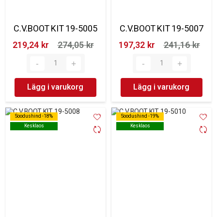
C.V.BOOT KIT 19-5005
C.V.BOOT KIT 19-5007
219,24 kr‎
274,05 kr‎
197,32 kr‎
241,16 kr‎
Lägg i varukorg
Lägg i varukorg
Soodushind -18%
Soodushind -18%
Soodushind -19%
Soodushind -19%
Kesklaos
Kesklaos
Kesklaos
Kesklaos