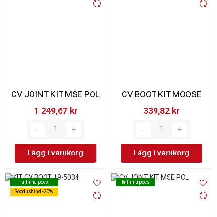
CV JOINT KIT MSE POL
CV BOOT KIT MOOSE
1 249,67 kr‎
339,82 kr‎
Lägg i varukorg
Lägg i varukorg
Tallinna poes
Tallinna poes
Tallinna poes
Tallinna poes
Soodushind -20%
Soodushind -20%