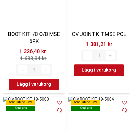
BOOT KIT I/B O/B MSE
CV JOINT KIT MSE POL
6PK
1 381,21 kr‎
1 326,40 kr‎
1 633,34 kr‎
Lägg i varukorg
Lägg i varukorg
Soodushind -18%
Soodushind -18%
Soodushind -18%
Soodushind -18%
Kesklaos
Kesklaos
Kesklaos
Kesklaos