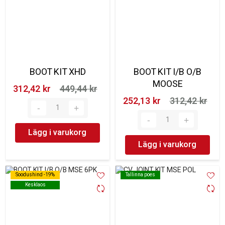
BOOT KIT XHD
BOOT KIT I/B O/B
MOOSE
312,42 kr‎
449,44 kr‎
252,13 kr‎
312,42 kr‎
Lägg i varukorg
Lägg i varukorg
Soodushind -19%
Soodushind -19%
Tallinna poes
Tallinna poes
Kesklaos
Kesklaos