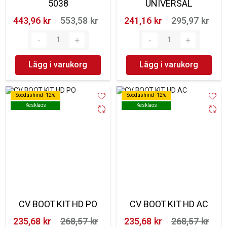
5038
UNIVERSAL
443,96 kr‎
553,58 kr‎
241,16 kr‎
295,97 kr‎
Lägg i varukorg
Lägg i varukorg
Soodushind -12%
Soodushind -12%
Soodushind -12%
Soodushind -12%
Kesklaos
Kesklaos
Kesklaos
Kesklaos
CV BOOT KIT HD PO
CV BOOT KIT HD AC
235,68 kr‎
268,57 kr‎
235,68 kr‎
268,57 kr‎