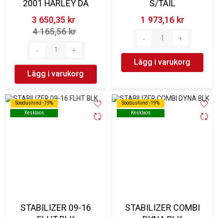
2001 HARLEY DA
S/TAIL
3 650,35 kr‎
1 973,16 kr‎
4 165,56 kr‎
Lägg i varukorg
Lägg i varukorg
Soodushind -19%
Soodushind -19%
Soodushind -19%
Soodushind -19%
Kesklaos
Kesklaos
Kesklaos
Kesklaos
STABILIZER 09-16
STABILIZER COMBI