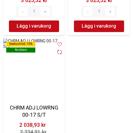
3 025,52 kr‎
3 025,52 kr‎
Lägg i varukorg
Lägg i varukorg
Soodushind -13%
Soodushind -13%
Kesklaos
Kesklaos
CHRM ADJ LOWRNG
00-17 S/T
2 038,93 kr‎
2 334,91 kr‎