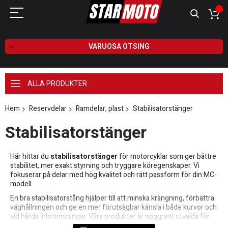
VARUOSA OTSING
ALLA PRODUKTER
Hem
Reservdelar
Ramdelar, plast
Stabilisatorstänger
Stabilisatorstänger
Här hittar du
stabilisatorstänger
för motorcyklar som ger bättre
stabilitet, mer exakt styrning och tryggare köregenskaper. Vi
fokuserar på delar med hög kvalitet och rätt passform för din MC-
modell.
En bra stabilisatorstång hjälper till att minska krängning, förbättra
väghållningen och ge en mer förutsägbar känsla i både kurvor och
vid hårda inbromsningar. Våra produkter är noggrant utvalda för
att fungera tillsammans med övriga
ramdelar och plastdetaljer
på