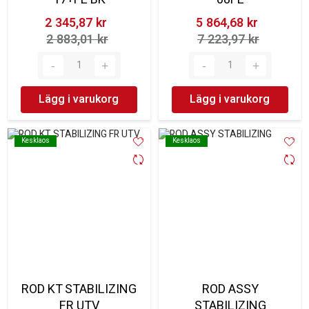
2 345,87 kr‎
5 864,68 kr‎
2 883,01 kr‎
7 223,97 kr‎
Lägg i varukorg
Lägg i varukorg
Kesklaos
Kesklaos
Kesklaos
Kesklaos
ROD KT STABILIZING
ROD ASSY
FR UTV
STABILIZING