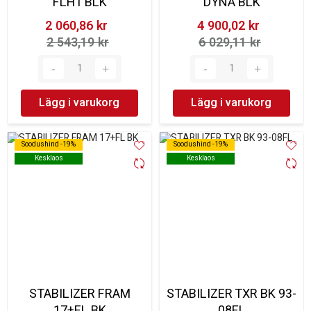
FLHT BLK
DYNA BLK
2 060,86 kr‎
4 900,02 kr‎
2 543,19 kr‎
6 029,11 kr‎
Lägg i varukorg
Lägg i varukorg
Soodushind -19%
Soodushind -19%
Soodushind -19%
Soodushind -19%
Kesklaos
Kesklaos
Kesklaos
Kesklaos
STABILIZER FRAM
STABILIZER TXR BK 93-
17+FL BK
08FL