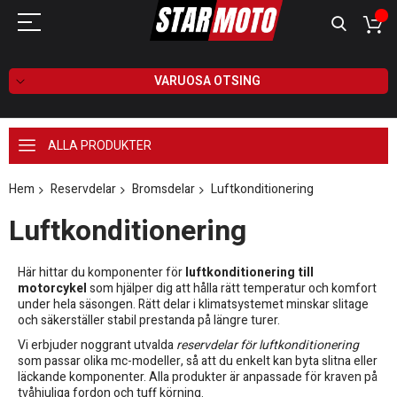
VARUOSA OTSING
ALLA PRODUKTER
Hem
Reservdelar
Bromsdelar
Luftkonditionering
Luftkonditionering
Här hittar du komponenter för
luftkonditionering till
motorcykel
som hjälper dig att hålla rätt temperatur och komfort
under hela säsongen. Rätt delar i klimatsystemet minskar slitage
och säkerställer stabil prestanda på längre turer.
Vi erbjuder noggrant utvalda
reservdelar för luftkonditionering
som passar olika mc-modeller, så att du enkelt kan byta slitna eller
läckande komponenter. Alla produkter är anpassade för kraven på
tvåhjuliga fordon och tuff körning.