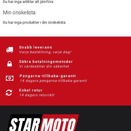
Du har inga artiklar att jämföra.
Min önskelista
Du har inga produkter i din önskelista.
Snabb leverans
Varje beställning, varje dag!
Säkra betalningsmetoder
Vi värdesätter din säkerhet
Pengarna-tillbaka-garanti
14 dagars pengarna-tillbaka-garanti
Enkel retur
14 dagars returrätt