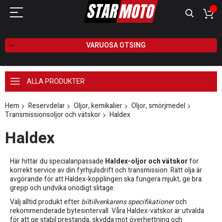
VARUOSA OTSING
ALLA PRODUKTER
Hem
Reservdelar
Oljor, kemikalier
Oljor, smörjmedel
Transmissionsoljor och vätskor
Haldex
Haldex
Här hittar du specialanpassade
Haldex-oljor och vätskor
för
korrekt service av din fyrhjulsdrift och transmission. Rätt olja är
avgörande för att Haldex-kopplingen ska fungera mjukt, ge bra
grepp och undvika onödigt slitage.
Välj alltid produkt efter
biltillverkarens specifikationer
och
rekommenderade bytesintervall. Våra Haldex-vätskor är utvalda
för att ge stabil prestanda, skydda mot överhettning och