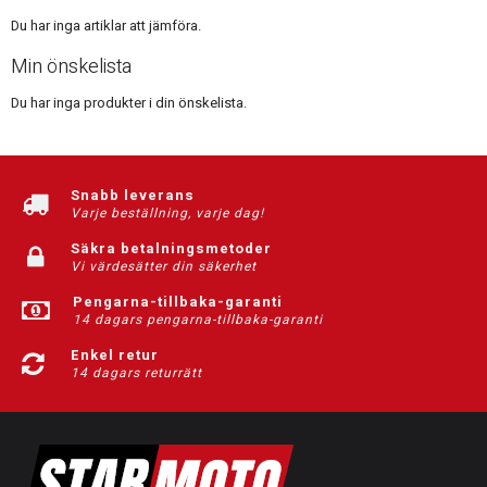
Du har inga artiklar att jämföra.
Min önskelista
Du har inga produkter i din önskelista.
Snabb leverans
Varje beställning, varje dag!
Säkra betalningsmetoder
Vi värdesätter din säkerhet
Pengarna-tillbaka-garanti
14 dagars pengarna-tillbaka-garanti
Enkel retur
14 dagars returrätt