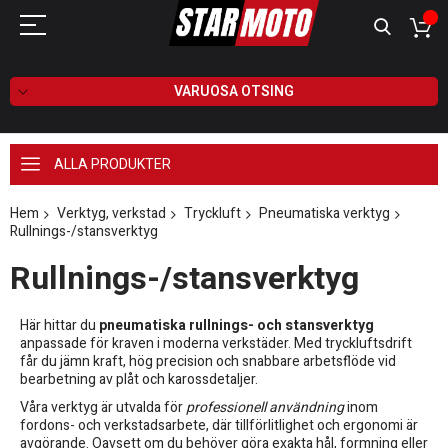
VARUOSA OTSING
ALLA PRODUKTER
Hem
Verktyg, verkstad
Tryckluft
Pneumatiska verktyg
Rullnings-/stansverktyg
Rullnings-/stansverktyg
Här hittar du
pneumatiska rullnings- och stansverktyg
anpassade för kraven i moderna verkstäder. Med tryckluftsdrift
får du jämn kraft, hög precision och snabbare arbetsflöde vid
bearbetning av plåt och karossdetaljer.
Våra verktyg är utvalda för
professionell användning
inom
fordons- och verkstadsarbete, där tillförlitlighet och ergonomi är
avgörande. Oavsett om du behöver göra exakta hål, formning eller