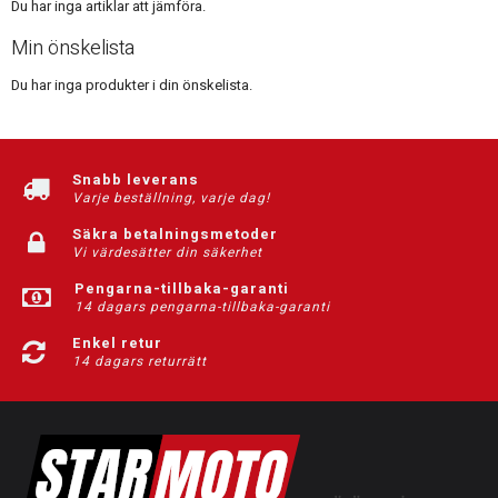
Du har inga artiklar att jämföra.
Min önskelista
Du har inga produkter i din önskelista.
Snabb leverans
Varje beställning, varje dag!
Säkra betalningsmetoder
Vi värdesätter din säkerhet
Pengarna-tillbaka-garanti
14 dagars pengarna-tillbaka-garanti
Enkel retur
14 dagars returrätt