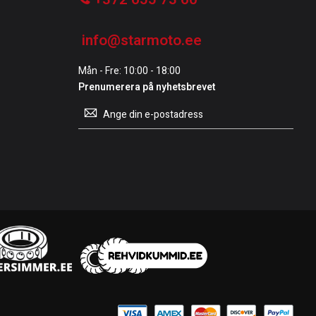
info@starmoto.ee
Mån - Fre: 10:00 - 18:00
Prenumerera på nyhetsbrevet
Prenumerera
på
vårt
nyhetsbrev: