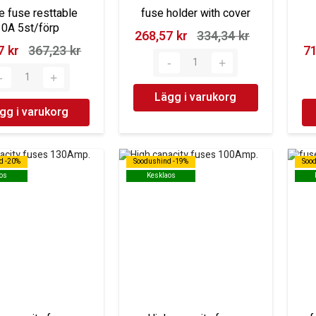
e fuse resttable
fuse holder with cover
10A 5st/förp
268,57 kr‎
334,34 kr‎
 kr‎
367,23 kr‎
71
Lägg i varukorg
gg i varukorg
d -20%
d -20%
Soodushind -19%
Soodushind -19%
Soo
Soo
os
os
Kesklaos
Kesklaos