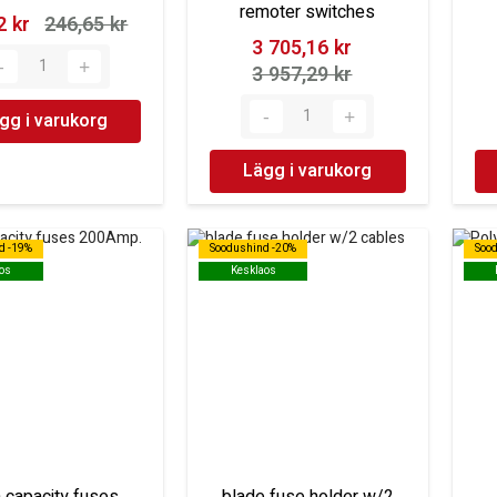
remoter switches
 kr‎
246,65 kr‎
3 705,16 kr‎
3 957,29 kr‎
gg i varukorg
Lägg i varukorg
d -19%
d -19%
Soodushind -20%
Soodushind -20%
Soo
Soo
os
os
Kesklaos
Kesklaos
 capacity fuses
blade fuse holder w/2