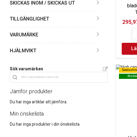
SKICKAS INOM / SKICKAS UT
blad
TILLGÄNGLIGHET
295,97
VARUMÄRKE
Lä
HJÄLMVIKT
Sök varumärken
Soodushin
Soodushin
Keskla
Keskla
Jämför produkter
Du har inga artiklar att jämföra.
Min önskelista
Du har inga produkter i din önskelista.