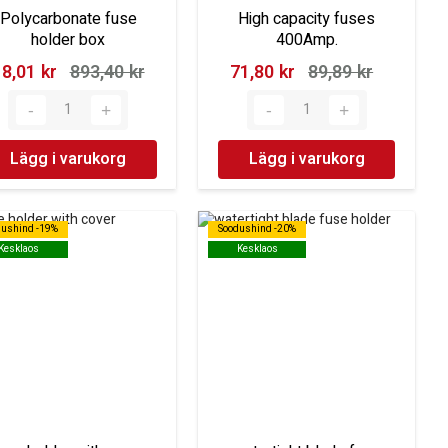
Polycarbonate fuse
High capacity fuses
holder box
400Amp.
8,01 kr‎
893,40 kr‎
71,80 kr‎
89,89 kr‎
Lägg i varukorg
Lägg i varukorg
dushind -19%
dushind -19%
Soodushind -20%
Soodushind -20%
Kesklaos
Kesklaos
Kesklaos
Kesklaos