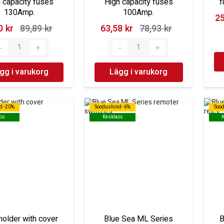
 capacity fuses
High capacity fuses
f
130Amp.
100Amp.
25
 kr‎
89,89 kr‎
63,58 kr‎
78,93 kr‎
gg i varukorg
Lägg i varukorg
d -20%
d -20%
Soodushind -6%
Soodushind -6%
Soo
Soo
os
os
Kesklaos
Kesklaos
holder with cover
Blue Sea ML Series
B