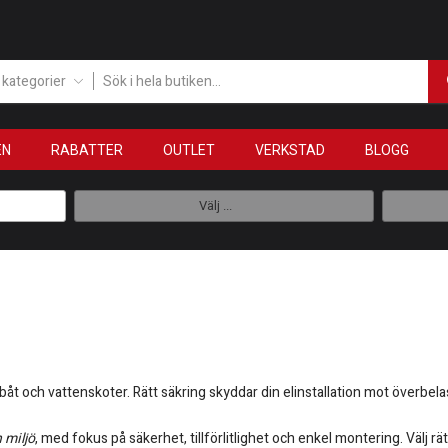
a kategorier
EN
RABATTER
OUTLET
VERKSTAD
BLOGG
Välj ...
 båt och vattenskoter. Rätt säkring skyddar din elinstallation mot överbel
 miljö
, med fokus på säkerhet, tillförlitlighet och enkel montering. Välj 