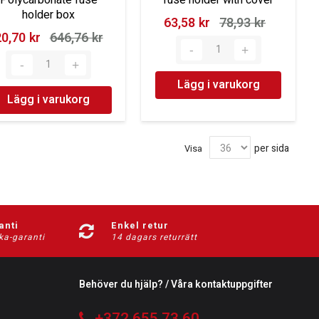
holder box
63,58 kr‎
78,93 kr‎
0,70 kr‎
646,76 kr‎
Lägg i varukorg
Lägg i varukorg
per sida
Visa
anti
Enkel retur
ka-garanti
14 dagars returrätt
Behöver du hjälp? / Våra kontaktuppgifter
+372 655 73 60