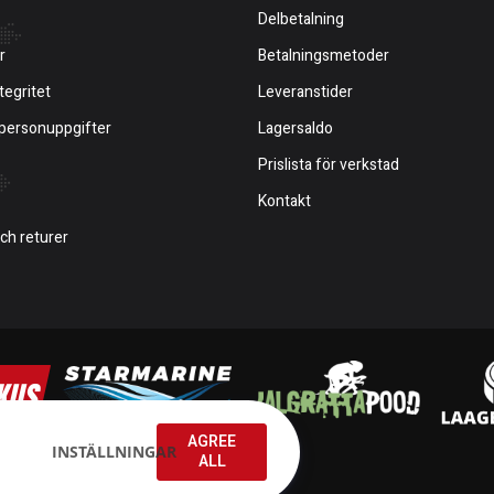
Delbetalning
r
Betalningsmetoder
tegritet
Leveranstider
 personuppgifter
Lagersaldo
Prislista för verkstad
Kontakt
och returer
AGREE
INSTÄLLNINGAR
ALL