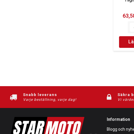
63,58
Lä
Snabb leverans
Säkra 
Varje beställning, varje dag!
Vi värde
Information
Blogg och nyh