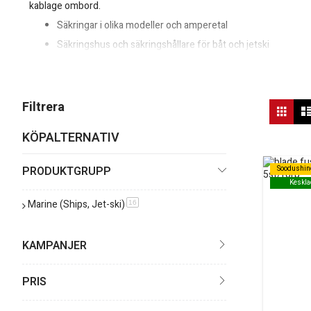
kablage ombord.
Säkringar i olika modeller och amperetal
Säkringshus och säkringshållare för båt och jetski
Produkter anpassade för fukt, vibrationer och korrosion
Osäker på vilken säkring eller vilket säkringshus du behöver? Jämfö
Vis
Filtrera
Rutn
so
KÖPALTERNATIV
PRODUKTGRUPP
Soodushin
Soodushin
Keskla
Keskla
Marine (Ships, Jet-ski)
produkt
16
KAMPANJER
PRIS