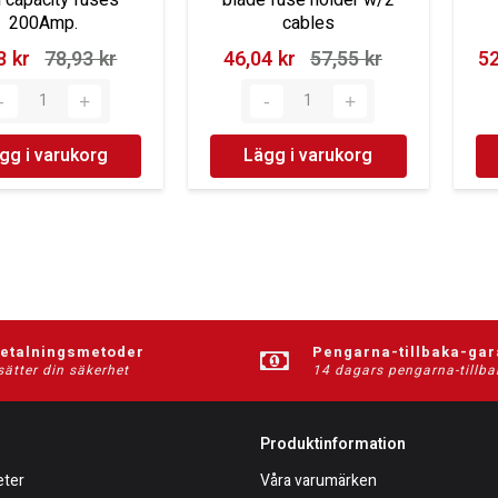
200Amp.
cables
 kr‎
78,93 kr‎
46,04 kr‎
57,55 kr‎
52
gg i varukorg
Lägg i varukorg
betalningsmetoder
Pengarna-tillbaka-gar
sätter din säkerhet
14 dagars pengarna-tillba
Produktinformation
eter
Våra varumärken