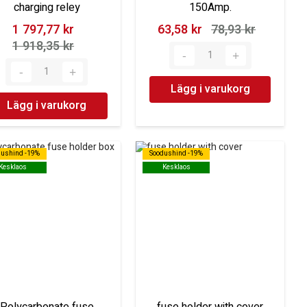
charging reley
150Amp.
1 797,77 kr‎
63,58 kr‎
78,93 kr‎
1 918,35 kr‎
Lägg i varukorg
Lägg i varukorg
dushind -19%
dushind -19%
Soodushind -19%
Soodushind -19%
Kesklaos
Kesklaos
Kesklaos
Kesklaos
Polycarbonate fuse
fuse holder with cover