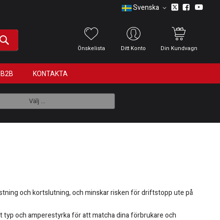
Svenska
Önskelista
Ditt Konto
Din Kundvagn
B2B
KONTAKTA
Välj ...
astning och kortslutning, och minskar risken för driftstopp ute på
rätt typ och amperestyrka för att matcha dina förbrukare och