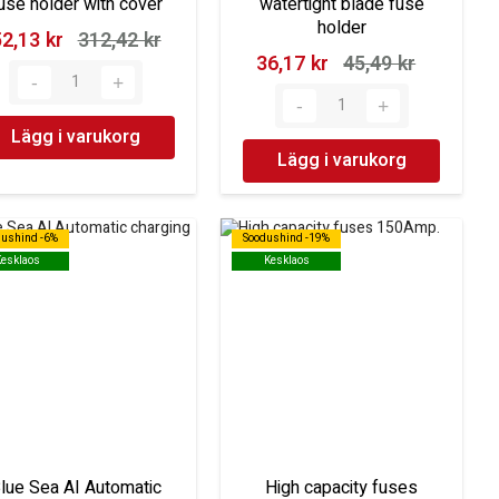
use holder with cover
watertight blade fuse
holder
2,13 kr‎
312,42 kr‎
36,17 kr‎
45,49 kr‎
Lägg i varukorg
Lägg i varukorg
dushind -6%
dushind -6%
Soodushind -19%
Soodushind -19%
Kesklaos
Kesklaos
Kesklaos
Kesklaos
lue Sea AI Automatic
High capacity fuses