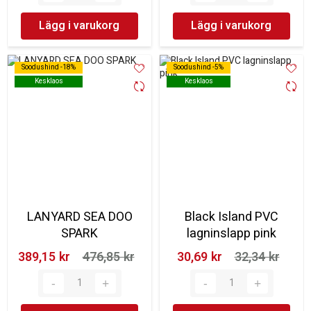
Lägg i varukorg
Lägg i varukorg
Soodushind -18%
Soodushind -18%
Soodushind -5%
Soodushind -5%
Kesklaos
Kesklaos
Kesklaos
Kesklaos
LANYARD SEA DOO
Black Island PVC
SPARK
lagninslapp pink
389,15 kr‎
476,85 kr‎
30,69 kr‎
32,34 kr‎