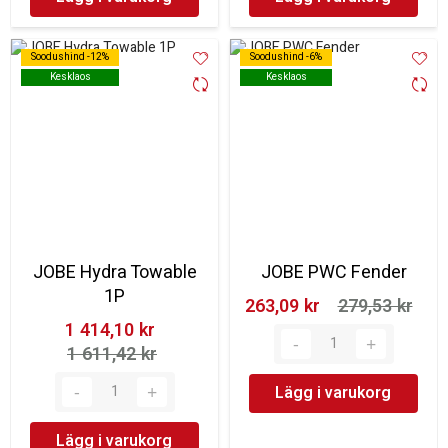
Soodushind -12%
Soodushind -12%
Soodushind -6%
Soodushind -6%
Kesklaos
Kesklaos
Kesklaos
Kesklaos
JOBE Hydra Towable
JOBE PWC Fender
1P
263,09 kr‎
279,53 kr‎
1 414,10 kr‎
1 611,42 kr‎
Lägg i varukorg
Lägg i varukorg