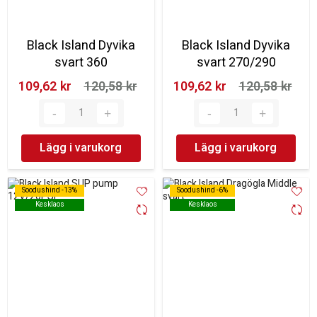
Black Island Dyvika
Black Island Dyvika
svart 360
svart 270/290
109,62 kr‎
120,58 kr‎
109,62 kr‎
120,58 kr‎
Lägg i varukorg
Lägg i varukorg
Soodushind -13%
Soodushind -13%
Soodushind -6%
Soodushind -6%
Kesklaos
Kesklaos
Kesklaos
Kesklaos