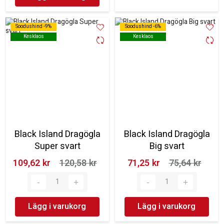
Soodushind -9%
Soodushind -9%
Soodushind -6%
Soodushind -6%
Kesklaos
Kesklaos
Kesklaos
Kesklaos
Black Island Dragögla
Black Island Dragögla
Super svart
Big svart
109,62 kr‎
120,58 kr‎
71,25 kr‎
75,64 kr‎
Lägg i varukorg
Lägg i varukorg