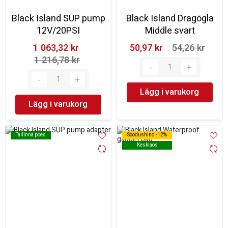
Black Island SUP pump
Black Island Dragögla
12V/20PSI
Middle svart
1 063,32 kr‎
50,97 kr‎
54,26 kr‎
1 216,78 kr‎
Lägg i varukorg
Lägg i varukorg
Tallinna poes
Tallinna poes
Soodushind -12%
Soodushind -12%
Kesklaos
Kesklaos