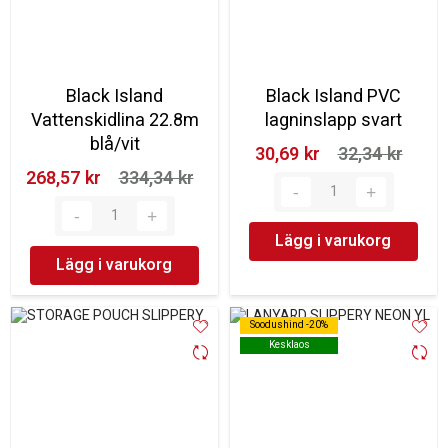
Black Island
Black Island PVC
Vattenskidlina 22.8m
lagninslapp svart
blå/vit
30,69 kr‎
32,34 kr‎
268,57 kr‎
334,34 kr‎
Lägg i varukorg
Lägg i varukorg
Soodushind -20%
Soodushind -20%
Kesklaos
Kesklaos