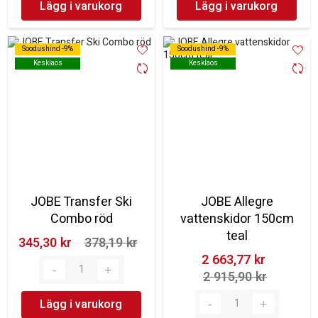
Lägg i varukorg
Lägg i varukorg
Soodushind -9%
Soodushind -9%
Soodushind -9%
Soodushind -9%
Kesklaos
Kesklaos
Kesklaos
Kesklaos
JOBE Transfer Ski
JOBE Allegre
Combo röd
vattenskidor 150cm
teal
345,30 kr‎
378,19 kr‎
2 663,77 kr‎
2 915,90 kr‎
Lägg i varukorg