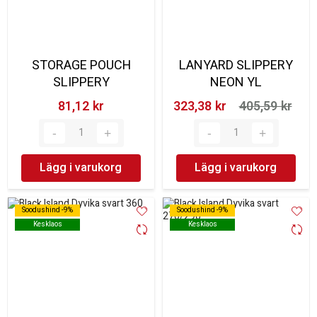
STORAGE POUCH
LANYARD SLIPPERY
SLIPPERY
NEON YL
81,12 kr‎
323,38 kr‎
405,59 kr‎
Lägg i varukorg
Lägg i varukorg
Soodushind -9%
Soodushind -9%
Soodushind -9%
Soodushind -9%
Kesklaos
Kesklaos
Kesklaos
Kesklaos