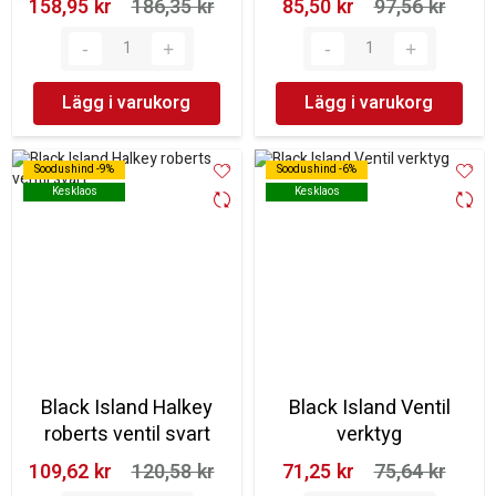
158,95 kr‎
186,35 kr‎
85,50 kr‎
97,56 kr‎
Lägg i varukorg
Lägg i varukorg
Soodushind -9%
Soodushind -9%
Soodushind -6%
Soodushind -6%
Kesklaos
Kesklaos
Kesklaos
Kesklaos
Black Island Halkey
Black Island Ventil
roberts ventil svart
verktyg
109,62 kr‎
120,58 kr‎
71,25 kr‎
75,64 kr‎