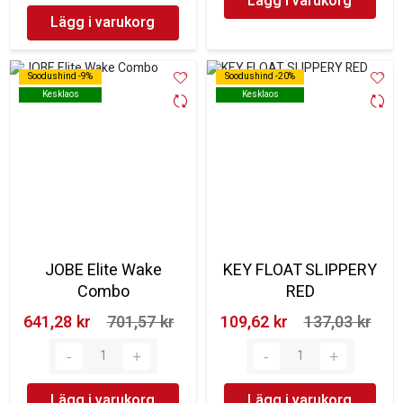
Lägg i varukorg
Lägg i varukorg
Soodushind -9%
Soodushind -9%
Soodushind -20%
Soodushind -20%
Kesklaos
Kesklaos
Kesklaos
Kesklaos
JOBE Elite Wake
KEY FLOAT SLIPPERY
Combo
RED
641,28 kr‎
701,57 kr‎
109,62 kr‎
137,03 kr‎
Lägg i varukorg
Lägg i varukorg