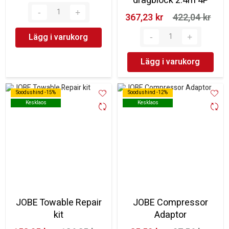
dragblock 2.4m 4P
367,23 kr‎
422,04 kr‎
Lägg i varukorg
Lägg i varukorg
Soodushind -15%
Soodushind -15%
Soodushind -12%
Soodushind -12%
Kesklaos
Kesklaos
Kesklaos
Kesklaos
JOBE Towable Repair
JOBE Compressor
kit
Adaptor