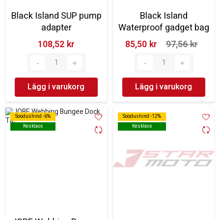
Black Island SUP pump
Black Island
adapter
Waterproof gadget bag
108,52 kr‎
85,50 kr‎
97,56 kr‎
Lägg i varukorg
Lägg i varukorg
Soodushind -6%
Soodushind -6%
Soodushind -12%
Soodushind -12%
Kesklaos
Kesklaos
Kesklaos
Kesklaos