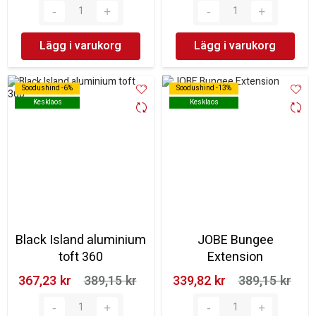
Lägg i varukorg
Lägg i varukorg
Soodushind -6%
Soodushind -6%
Soodushind -13%
Soodushind -13%
Kesklaos
Kesklaos
Kesklaos
Kesklaos
Black Island aluminium
JOBE Bungee
toft 360
Extension
367,23 kr‎
389,15 kr‎
339,82 kr‎
389,15 kr‎