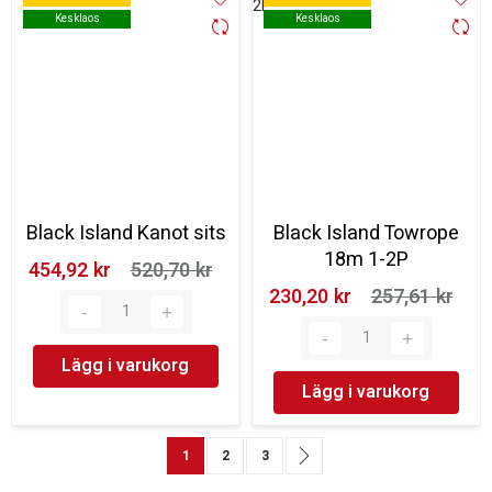
Kesklaos
Kesklaos
Kesklaos
Kesklaos
Black Island Kanot sits
Black Island Towrope
18m 1-2P
454,92 kr‎
520,70 kr‎
230,20 kr‎
257,61 kr‎
Lägg i varukorg
Lägg i varukorg
Sida
You're currently reading page
Sida
Sida
Sida
Nästa
1
2
3