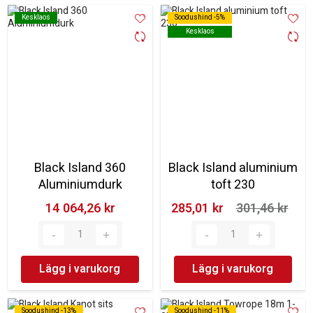
Kesklaos
Kesklaos
Soodushind -5%
Soodushind -5%
Kesklaos
Kesklaos
Black Island 360
Black Island aluminium
Aluminiumdurk
toft 230
14 064,26 kr‎
285,01 kr‎
301,46 kr‎
Lägg i varukorg
Lägg i varukorg
Soodushind -13%
Soodushind -13%
Soodushind -11%
Soodushind -11%