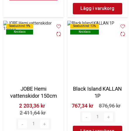
Lägg i varukorg
Soodushind -9%
Soodushind -9%
Soodushind -13%
Soodushind -13%
Kesklaos
Kesklaos
Kesklaos
Kesklaos
JOBE Hemi
Black Island KALLAN
vattenskidor 150cm
1P
2 203,36 kr‎
767,34 kr‎
876,96 kr‎
2 411,64 kr‎