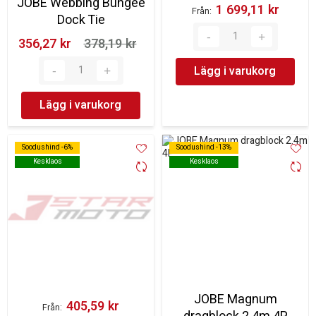
JOBE Webbing Bungee
1 699,11 kr‎
Från
Dock Tie
356,27 kr‎
378,19 kr‎
Lägg i varukorg
Lägg i varukorg
Soodushind -6%
Soodushind -6%
Soodushind -13%
Soodushind -13%
Kesklaos
Kesklaos
Kesklaos
Kesklaos
JOBE Magnum
405,59 kr‎
Från