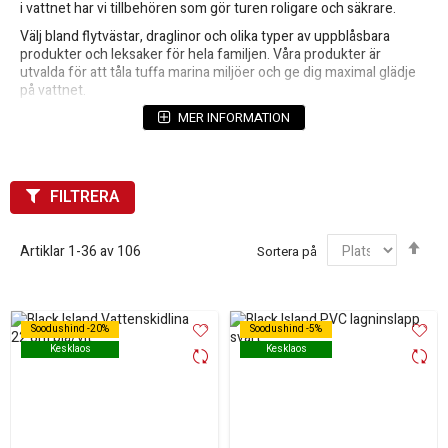
i vattnet har vi tillbehören som gör turen roligare och säkrare.
Välj bland flytvästar, draglinor och olika typer av uppblåsbara
produkter och leksaker för hela familjen. Våra produkter är
utvalda för att tåla tuffa marina miljöer och ge dig maximal glädje
på vattnet.
Hos oss hittar du bland annat:
MER INFORMATION
Flytvästar och säkerhetsutrustning
Draglinor och fästen för båt och jet-ski
FILTRERA
Uppblåsbara ringar, soffor och andra towables
Sor
Handla enkelt online och gör din nästa dag på sjön både tryggare
Artiklar
1
-
36
av
106
Sortera på
fal
och mer fartfylld.
Soodushind -20%
Soodushind -20%
Soodushind -5%
Soodushind -5%
Kesklaos
Kesklaos
Kesklaos
Kesklaos