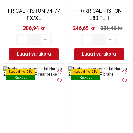
FR CAL PISTON 74-77
FR/RR CAL PISTON
FX/XL
L80 FLH
306,94 kr‎
246,65 kr‎
301,46 kr‎
Lägg i varukorg
Lägg i varukorg
Soodushind -21%
Soodushind -21%
Soodushind -21%
Soodushind -21%
Kesklaos
Kesklaos
Kesklaos
Kesklaos