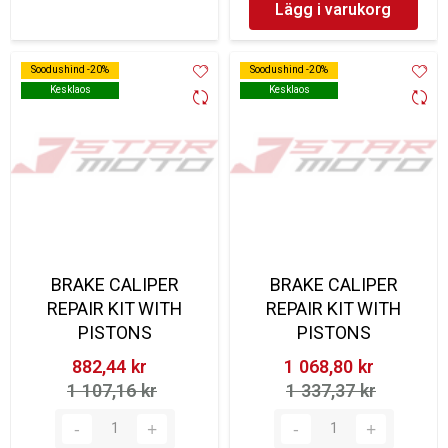
Lägg i varukorg
Soodushind -20%
Soodushind -20%
Soodushind -20%
Soodushind -20%
Kesklaos
Kesklaos
Kesklaos
Kesklaos
BRAKE CALIPER
BRAKE CALIPER
REPAIR KIT WITH
REPAIR KIT WITH
PISTONS
PISTONS
882,44 kr‎
1 068,80 kr‎
1 107,16 kr‎
1 337,37 kr‎