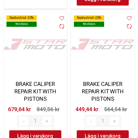
Soodushind -20%
Soodushind -20%
Soodushind -20%
Soodushind -20%
Kesklaos
Kesklaos
Kesklaos
Kesklaos
BRAKE CALIPER
BRAKE CALIPER
REPAIR KIT WITH
REPAIR KIT WITH
PISTONS
PISTONS
679,64 kr‎
849,56 kr‎
449,44 kr‎
564,54 kr‎
Lägg i varukorg
Lägg i varukorg