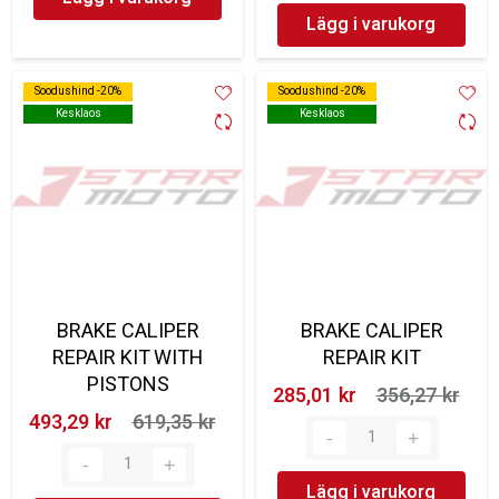
Lägg i varukorg
Soodushind -20%
Soodushind -20%
Soodushind -20%
Soodushind -20%
Kesklaos
Kesklaos
Kesklaos
Kesklaos
BRAKE CALIPER
BRAKE CALIPER
REPAIR KIT WITH
REPAIR KIT
PISTONS
285,01 kr‎
356,27 kr‎
493,29 kr‎
619,35 kr‎
Lägg i varukorg