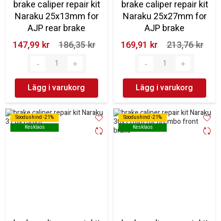
brake caliper repair kit
brake caliper repair kit
Naraku 25x13mm for
Naraku 25x27mm for
AJP rear brake
AJP brake
147,99 kr‎
186,35 kr‎
169,91 kr‎
213,76 kr‎
Lägg i varukorg
Lägg i varukorg
Soodushind -21%
Soodushind -21%
Soodushind -21%
Soodushind -21%
Kesklaos
Kesklaos
Kesklaos
Kesklaos