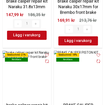
brake caliper repair kit
brake caliper repair kit
Naraku 31.8x13mm
Naraku 30x17mm for
Brembo front brake
147,99 kr‎
186,35 kr‎
169,91 kr‎
213,76 kr‎
Lägg i varukorg
Lägg i varukorg
Soodushind -21%
Soodushind -21%
Soodushind -18%
Soodushind -18%
Kesklaos
Kesklaos
Kesklaos
Kesklaos