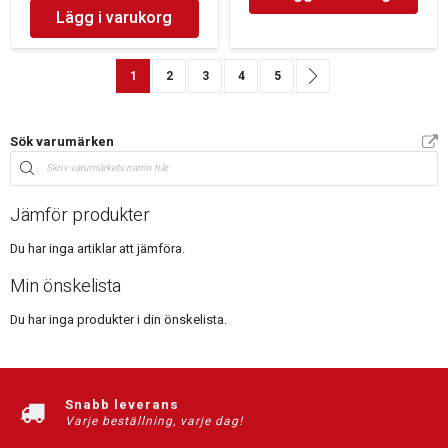
Lägg i varukorg
Sida
You're currently reading page
Sida
Sida
Sida
Sida
Sida
Nästa
1
2
3
4
5
Sök varumärken
Jämför produkter
Du har inga artiklar att jämföra.
Min önskelista
Du har inga produkter i din önskelista.
Snabb leverans
Varje beställning, varje dag!