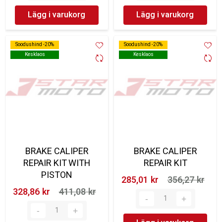
Lägg i varukorg
Lägg i varukorg
Soodushind -20%
Soodushind -20%
Soodushind -20%
Soodushind -20%
Kesklaos
Kesklaos
Kesklaos
Kesklaos
BRAKE CALIPER
BRAKE CALIPER
REPAIR KIT WITH
REPAIR KIT
PISTON
285,01 kr‎
356,27 kr‎
328,86 kr‎
411,08 kr‎