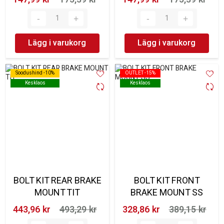
Lägg i varukorg
Lägg i varukorg
Soodushind -10%
Soodushind -10%
OUTLET -15%
OUTLET -15%
Kesklaos
Kesklaos
Kesklaos
Kesklaos
BOLT KIT REAR BRAKE
BOLT KIT FRONT
MOUNT TIT
BRAKE MOUNT SS
443,96 kr‎
493,29 kr‎
328,86 kr‎
389,15 kr‎