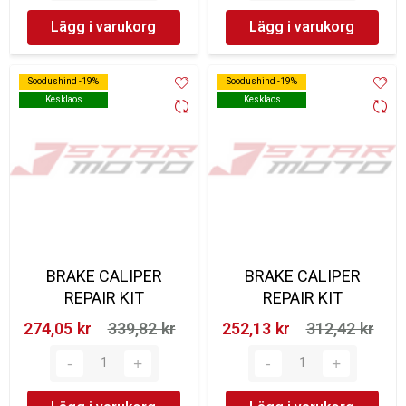
Lägg i varukorg
Lägg i varukorg
Soodushind -19%
Soodushind -19%
Soodushind -19%
Soodushind -19%
Kesklaos
Kesklaos
Kesklaos
Kesklaos
BRAKE CALIPER
BRAKE CALIPER
REPAIR KIT
REPAIR KIT
274,05 kr‎
339,82 kr‎
252,13 kr‎
312,42 kr‎