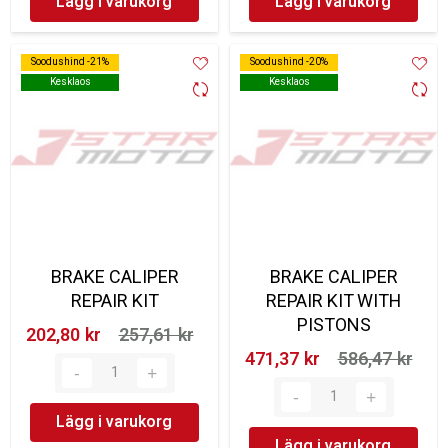
Lägg i varukorg
Lägg i varukorg
Soodushind -21%
Soodushind -21%
Soodushind -20%
Soodushind -20%
Kesklaos
Kesklaos
Kesklaos
Kesklaos
BRAKE CALIPER
BRAKE CALIPER
REPAIR KIT
REPAIR KIT WITH
PISTONS
202,80 kr‎
257,61 kr‎
471,37 kr‎
586,47 kr‎
Lägg i varukorg
Lägg i varukorg