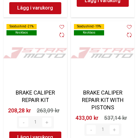
Lägg i varukorg
Lägg i varukorg
Soodushind -21%
Soodushind -21%
Soodushind -19%
Soodushind -19%
Kesklaos
Kesklaos
Kesklaos
Kesklaos
BRAKE CALIPER
BRAKE CALIPER
REPAIR KIT
REPAIR KIT WITH
PISTONS
208,28 kr‎
263,09 kr‎
433,00 kr‎
537,14 kr‎
Lägg i varukorg