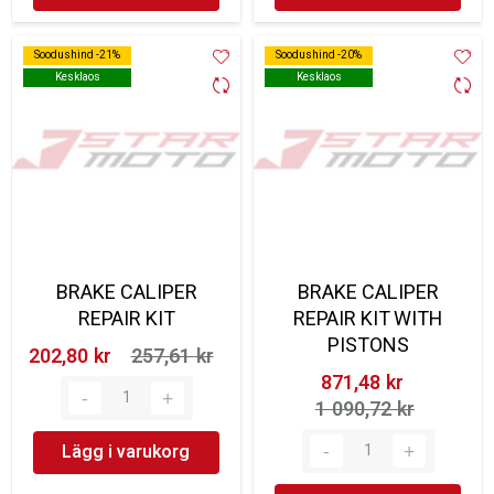
Soodushind -21%
Soodushind -21%
Soodushind -20%
Soodushind -20%
Kesklaos
Kesklaos
Kesklaos
Kesklaos
BRAKE CALIPER
BRAKE CALIPER
REPAIR KIT
REPAIR KIT WITH
PISTONS
202,80 kr‎
257,61 kr‎
871,48 kr‎
1 090,72 kr‎
Lägg i varukorg