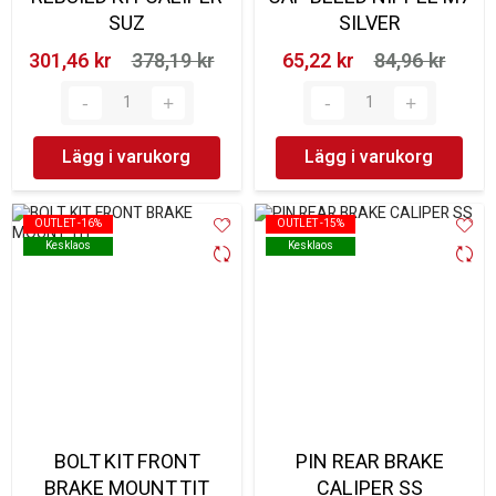
SUZ
SILVER
301,46 kr‎
378,19 kr‎
65,22 kr‎
84,96 kr‎
Lägg i varukorg
Lägg i varukorg
OUTLET -16%
OUTLET -16%
OUTLET -15%
OUTLET -15%
Kesklaos
Kesklaos
Kesklaos
Kesklaos
BOLT KIT FRONT
PIN REAR BRAKE
BRAKE MOUNT TIT
CALIPER SS