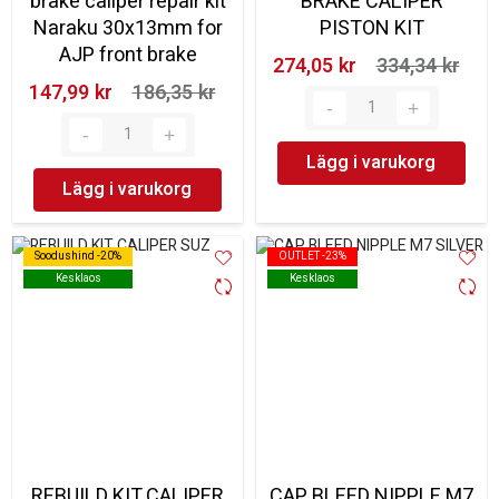
brake caliper repair kit
BRAKE CALIPER
Naraku 30x13mm for
PISTON KIT
AJP front brake
274,05 kr‎
334,34 kr‎
147,99 kr‎
186,35 kr‎
Lägg i varukorg
Lägg i varukorg
Soodushind -20%
Soodushind -20%
OUTLET -23%
OUTLET -23%
Kesklaos
Kesklaos
Kesklaos
Kesklaos
REBUILD KIT CALIPER
CAP BLEED NIPPLE M7