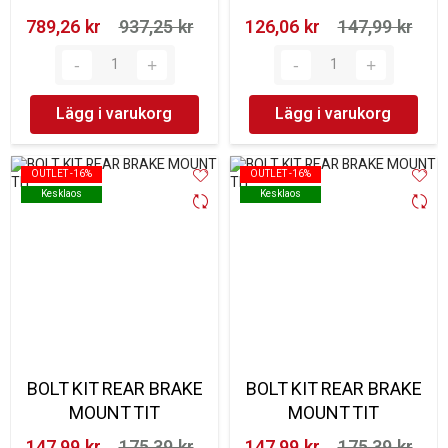
789,26 kr‎
937,25 kr‎
126,06 kr‎
147,99 kr‎
Lägg i varukorg
Lägg i varukorg
OUTLET -16%
OUTLET -16%
OUTLET -16%
OUTLET -16%
Kesklaos
Kesklaos
Kesklaos
Kesklaos
BOLT KIT REAR BRAKE
BOLT KIT REAR BRAKE
MOUNT TIT
MOUNT TIT
147,99 kr‎
175,39 kr‎
147,99 kr‎
175,39 kr‎