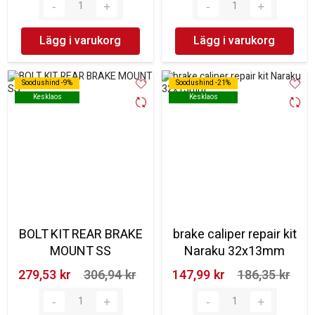
Lägg i varukorg
Lägg i varukorg
Soodushind -9%
Soodushind -9%
Soodushind -21%
Soodushind -21%
Kesklaos
Kesklaos
Kesklaos
Kesklaos
BOLT KIT REAR BRAKE
brake caliper repair kit
MOUNT SS
Naraku 32x13mm
279,53 kr‎
306,94 kr‎
147,99 kr‎
186,35 kr‎