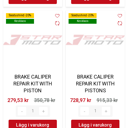
Soodushind -20%
Soodushind -20%
Soodushind -20%
Soodushind -20%
Kesklaos
Kesklaos
Kesklaos
Kesklaos
BRAKE CALIPER
BRAKE CALIPER
REPAIR KIT WITH
REPAIR KIT WITH
PISTON
PISTONS
279,53 kr‎
350,78 kr‎
728,97 kr‎
915,33 kr‎
Lägg i varukorg
Lägg i varukorg