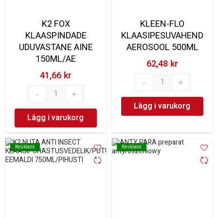
K2 FOX
KLEEN-FLO
KLAASPINDADE
KLAASIPESUVAHEND
UDUVASTANE AINE
AEROSOOL 500ML
150ML/AE
62,48 kr‎
41,66 kr‎
Lägg i varukorg
Lägg i varukorg
Kesklaos
Kesklaos
Kesklaos
Kesklaos