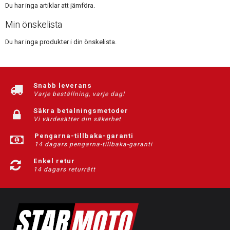
Du har inga artiklar att jämföra.
Min önskelista
Du har inga produkter i din önskelista.
Snabb leverans
Varje beställning, varje dag!
Säkra betalningsmetoder
Vi värdesätter din säkerhet
Pengarna-tillbaka-garanti
14 dagars pengarna-tillbaka-garanti
Enkel retur
14 dagars returrätt