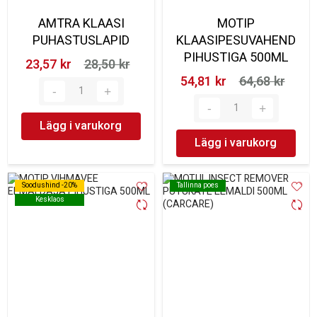
AMTRA KLAASI
MOTIP
PUHASTUSLAPID
KLAASIPESUVAHEND
PIHUSTIGA 500ML
23,57 kr‎
28,50 kr‎
54,81 kr‎
64,68 kr‎
Lägg i varukorg
Lägg i varukorg
Soodushind -20%
Soodushind -20%
Tallinna poes
Tallinna poes
Kesklaos
Kesklaos