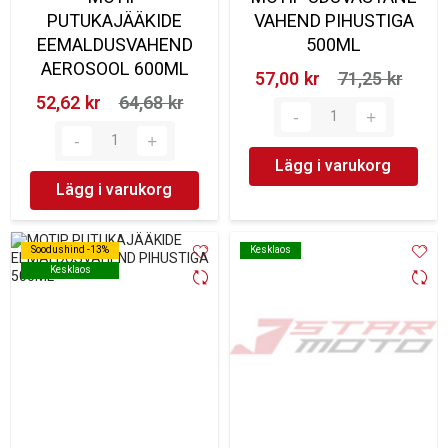
PUTUKAJÄÄKIDE
VAHEND PIHUSTIGA
EEMALDUSVAHEND
500ML
AEROSOOL 600ML
57,00 kr‎
71,25 kr‎
52,62 kr‎
64,68 kr‎
Lägg i varukorg
Lägg i varukorg
Soodushind -13%
Soodushind -13%
Kesklaos
Kesklaos
Kesklaos
Kesklaos