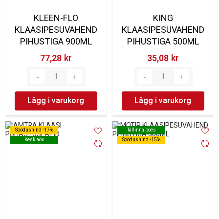
KLEEN-FLO
KING
KLAASIPESUVAHEND
KLAASIPESUVAHEND
PIHUSTIGA 900ML
PIHUSTIGA 500ML
77,28 kr‎
35,08 kr‎
Lägg i varukorg
Lägg i varukorg
Soodushind -17%
Soodushind -17%
Tallinna poes
Tallinna poes
Kesklaos
Kesklaos
Soodushind -15%
Soodushind -15%