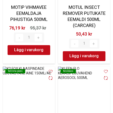
MOTIP VIHMAVEE
MOTUL INSECT
EEMALDAJA
REMOVER PUTUKATE
PIHUSTIGA 500ML
EEMALDI 500ML
(CARCARE)
76,19 kr‎
95,37 kr‎
50,43 kr‎
Lägg i varukorg
Lägg i varukorg
Tallinna poes
Tallinna poes
Kesklaos
Kesklaos