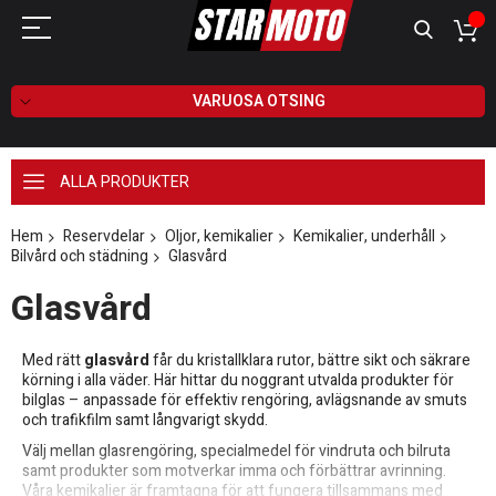
VARUOSA OTSING
ALLA PRODUKTER
Hem
Reservdelar
Oljor, kemikalier
Kemikalier, underhåll
Bilvård och städning
Glasvård
Glasvård
Med rätt
glasvård
får du kristallklara rutor, bättre sikt och säkrare
körning i alla väder. Här hittar du noggrant utvalda produkter för
bilglas – anpassade för effektiv rengöring, avlägsnande av smuts
och trafikfilm samt långvarigt skydd.
Välj mellan glasrengöring, specialmedel för vindruta och bilruta
samt produkter som motverkar imma och förbättrar avrinning.
Våra kemikalier är framtagna för att fungera tillsammans med