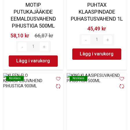
MOTIP
PUHTAX
PUTUKAJÄÄKIDE
KLAASPINDADE
EEMALDUSVAHEND
PUHASTUSVAHEND 1L
PIHUSTIGA 500ML
45,49 kr‎
58,10 kr‎
66,87 kr‎
Lägg i varukorg
Lägg i varukorg
Kesklaos
Kesklaos
Kesklaos
Kesklaos