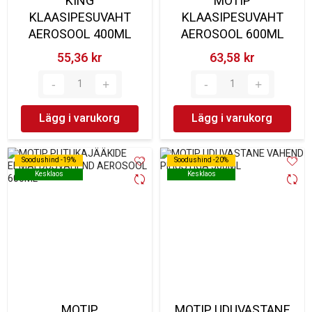
KING
MOTIP
KLAASIPESUVAHT
KLAASIPESUVAHT
AEROSOOL 400ML
AEROSOOL 600ML
55,36 kr‎
63,58 kr‎
Lägg i varukorg
Lägg i varukorg
Soodushind -19%
Soodushind -19%
Soodushind -20%
Soodushind -20%
Kesklaos
Kesklaos
Kesklaos
Kesklaos
MOTIP
MOTIP UDUVASTANE