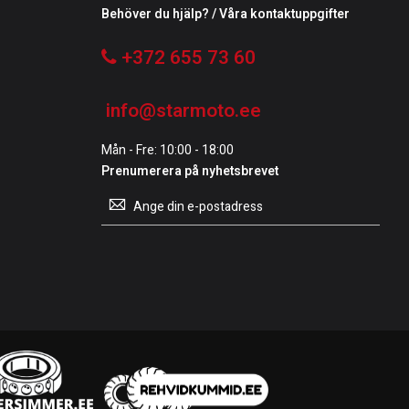
Behöver du hjälp? / Våra kontaktuppgifter
+372 655 73 60
info@starmoto.ee
Mån - Fre: 10:00 - 18:00
Prenumerera på nyhetsbrevet
Prenumerera
på
vårt
nyhetsbrev: