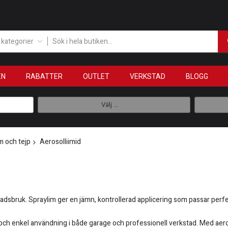
a kategorier
EN
RABATTER
OUTLET
VERKSTAD
BLOGG
Välj ...
m och tejp
Aerosolliimid
sbruk. Spraylim ger en jämn, kontrollerad applicering som passar perfekt
tid och enkel användning i både garage och professionell verkstad. Med ae