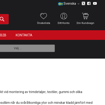
Svenska
Önskelista
Ditt Konto
Din Kundvagn
B2B
KONTAKTA
Välj ...
 vid montering av trimdetaljer, textiler, gummi och olika
rosolliim når du svåråtkomliga ytor och minskar kladd jämfört med