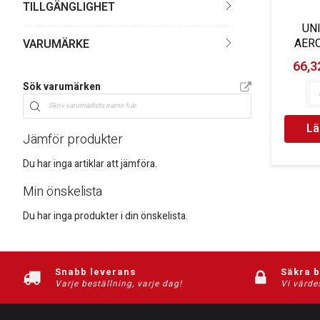
TILLGÄNGLIGHET
UN
AER
VARUMÄRKE
66,32
Sök varumärken
Lä
Jämför produkter
Du har inga artiklar att jämföra.
Min önskelista
Du har inga produkter i din önskelista.
Snabb leverans
Säkra 
Varje beställning, varje dag!
Vi värde