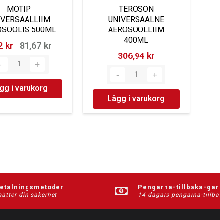
MOTIP
TEROSON
IVERSAALLIIM
UNIVERSAALNE
OSOOLIS 500ML
AEROSOOLLIIM
400ML
 kr‎
81,67 kr‎
306,94 kr‎
gg i varukorg
Lägg i varukorg
betalningsmetoder
Pengarna-tillbaka-gar
sätter din säkerhet
14 dagars pengarna-tillba