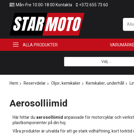
Mån-Fre 10:00-18:00 Kontakta
+372 655 73 60
All
ALLA PRODUKTER
VARUMÄRK
Välj ...
Hem
Reservdelar
Oljor, kemikalier
Kemikalier, underhåll
Li
Aerosolliimid
Här hittar du
aerosolliimid
anpassade för motorcyklar och verkstad
plastkomponenter på din hoj.
Våra produkter är utvalda för att ge stark vidhäftning, kort tork