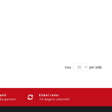
per sida
Visa
anti
Enkel retur
ka-garanti
14 dagars returrätt