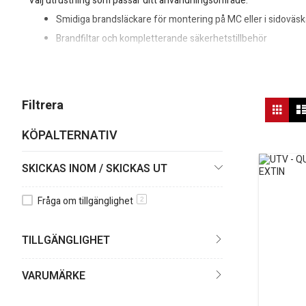
Välj utrustning som passar ditt användningsområde:
Smidiga brandsläckare för montering på MC eller i sidoväsk
Brandfiltar och kompletterande säkerhetstillbehör
Universala fästen och lösningar för olika motorcykelmodell
Satsa på genomtänkt brandskydd för både körning och underhåll –
Vis
Filtrera
Rutn
so
KÖPALTERNATIV
SKICKAS INOM / SKICKAS UT
Fråga om tillgänglighet
2
TILLGÄNGLIGHET
VARUMÄRKE