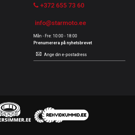
+372 655 73 60
info@starmoto.ee
Mån - Fre: 10:00 - 18:00
Prenumerera på nyhetsbrevet
Prenumerera
på
vårt
nyhetsbrev: