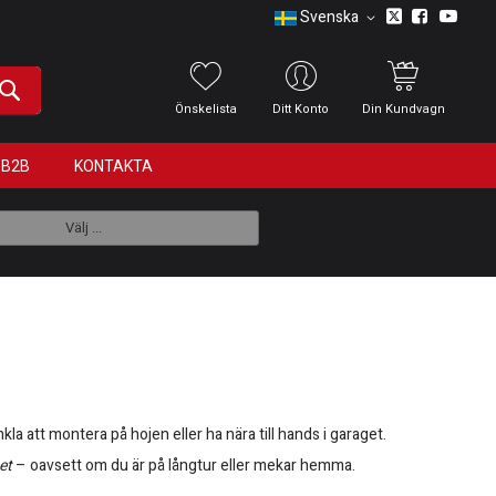
Svenska
Önskelista
Ditt Konto
Din Kundvagn
B2B
KONTAKTA
Välj ...
a att montera på hojen eller ha nära till hands i garaget.
et
– oavsett om du är på långtur eller mekar hemma.