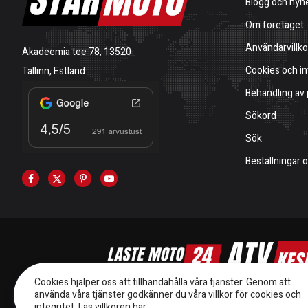
Blogg och nyh
Om företaget
Användarvillko
Akadeemia tee 78, 13520
Cookies och in
Tallinn, Estland
Behandling av
Sökord
Sök
Beställningar 
Cookies hjälper oss att tillhandahålla våra tjänster. Genom att
använda våra tjänster godkänner du våra villkor för cookies och
integritet.
Läs villkoren här