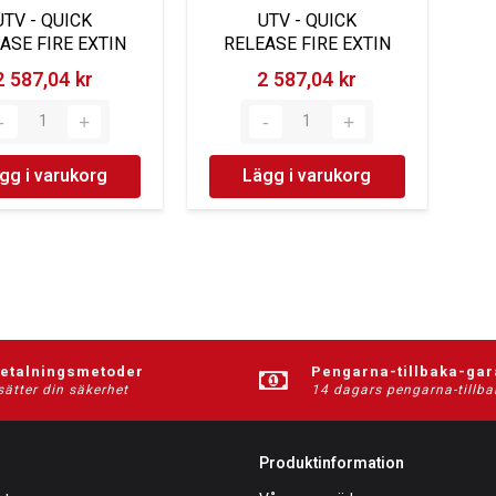
UTV - QUICK
UTV - QUICK
ASE FIRE EXTIN
RELEASE FIRE EXTIN
2 587,04 kr‎
2 587,04 kr‎
gg i varukorg
Lägg i varukorg
betalningsmetoder
Pengarna-tillbaka-gar
sätter din säkerhet
14 dagars pengarna-tillba
Produktinformation