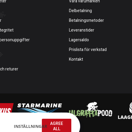
eter
Våra varumärken
Delbetalning
r
Betalningsmetoder
tegritet
Leveranstider
 personuppgifter
Lagersaldo
Prislista för verkstad
Kontakt
och returer
AGREE
INSTÄLLNINGAR
ALL