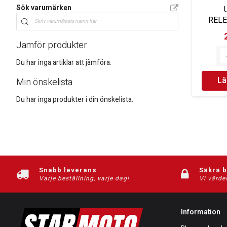
Sök varumärken
RELE
Jämför produkter
Du har inga artiklar att jämföra.
Lä
Min önskelista
Du har inga produkter i din önskelista.
Snabb leverans
Säkra 
Varje beställning, varje dag!
Vi värde
Information