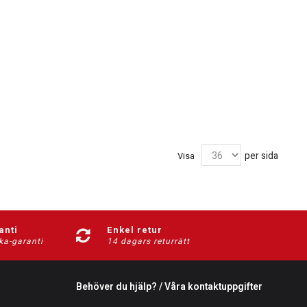
per sida
Visa
anti
Enkel retur
ka-garanti
14 dagars returrätt
Behöver du hjälp? / Våra kontaktuppgifter