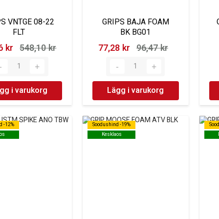
PS VNTGE 08-22
GRIPS BAJA FOAM
FLT
BK BG01
 kr‎
548,10 kr‎
77,28 kr‎
96,47 kr‎
gg i varukorg
Lägg i varukorg
d -12%
d -12%
Soodushind -19%
Soodushind -19%
Soo
Soo
os
os
Kesklaos
Kesklaos