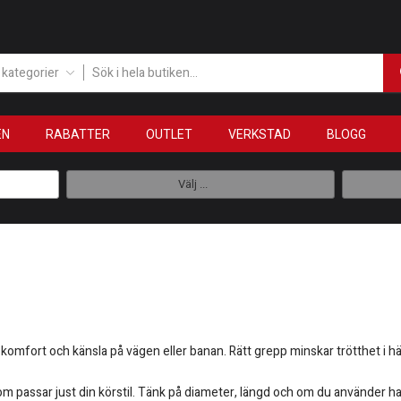
a kategorier
EN
RABATTER
OUTLET
VERKSTAD
BLOGG
Välj ...
 komfort och känsla på vägen eller banan. Rätt grepp minskar trötthet i h
 som passar just din körstil. Tänk på diameter, längd och om du använder h