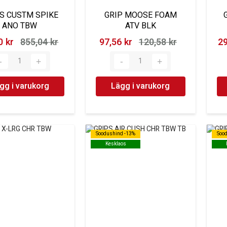
S CUSTM SPIKE
GRIP MOOSE FOAM
ANO TBW
ATV BLK
 kr‎
855,04 kr‎
97,56 kr‎
120,58 kr‎
29
gg i varukorg
Lägg i varukorg
Soodushind -13%
Soodushind -13%
Soo
Soo
Kesklaos
Kesklaos