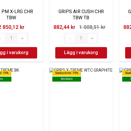
 PM X-LRG CHR
GRIPS AIR CUSH CHR
G
TBW
TBW TB
2 850,12 kr‎
882,44 kr‎
1 008,51 kr‎
882
gg i varukorg
Lägg i varukorg
d -19%
d -19%
Soodushind -19%
Soodushind -19%
Soo
Soo
os
os
Kesklaos
Kesklaos