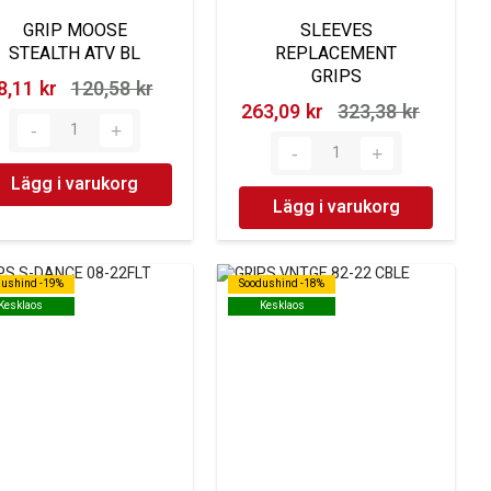
GRIP MOOSE
SLEEVES
STEALTH ATV BL
REPLACEMENT
GRIPS
8,11 kr‎
120,58 kr‎
263,09 kr‎
323,38 kr‎
Lägg i varukorg
Lägg i varukorg
dushind -19%
dushind -19%
Soodushind -18%
Soodushind -18%
Kesklaos
Kesklaos
Kesklaos
Kesklaos