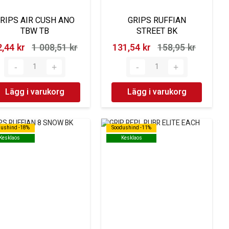
RIPS AIR CUSH ANO
GRIPS RUFFIAN
TBW TB
STREET BK
,44 kr‎
1 008,51 kr‎
131,54 kr‎
158,95 kr‎
Lägg i varukorg
Lägg i varukorg
dushind -18%
dushind -18%
Soodushind -11%
Soodushind -11%
Kesklaos
Kesklaos
Kesklaos
Kesklaos