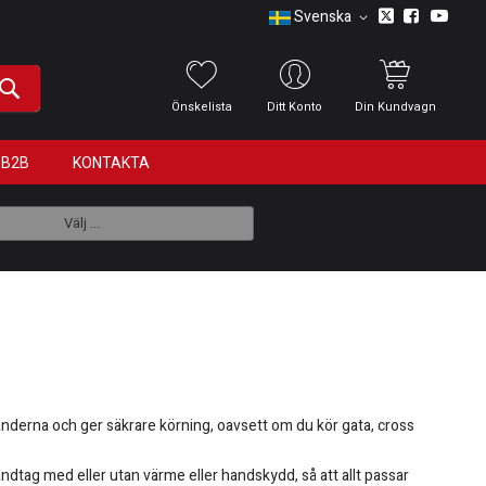
Svenska
Önskelista
Ditt Konto
Din Kundvagn
B2B
KONTAKTA
Välj ...
änderna och ger säkrare körning, oavsett om du kör gata, cross
andtag med eller utan värme eller handskydd, så att allt passar