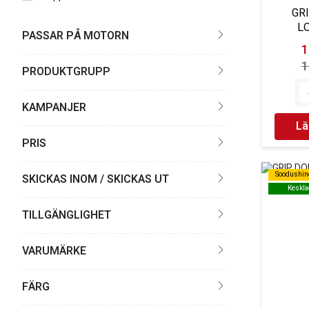
GRI
L
PASSAR PÅ MOTORN
1
1
PRODUKTGRUPP
KAMPANJER
Lä
PRIS
Soodushin
Soodushin
SKICKAS INOM / SKICKAS UT
Keskla
Keskla
TILLGÄNGLIGHET
VARUMÄRKE
FÄRG