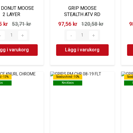
P DONUT MOOSE
GRIP MOOSE
2 LAYER
STEALTH ATV RD
 kr‎
53,71 kr‎
97,56 kr‎
120,58 kr‎
9
gg i varukorg
Lägg i varukorg
d -13%
d -13%
Soodushind -10%
Soodushind -10%
Soo
Soo
os
os
Kesklaos
Kesklaos