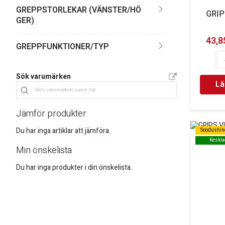
GREPPSTORLEKAR (VÄNSTER/HÖ
GRI
GER)
43,85
GREPPFUNKTIONER/TYP
Sök varumärken
Lä
Jämför produkter
Du har inga artiklar att jämföra.
Soodushin
Soodushin
Keskla
Keskla
Min önskelista
Du har inga produkter i din önskelista.