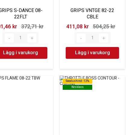
GRIPS S-DANCE 08-
GRIPS VNTGE 82-22
22FLT
CBLE
1,46 kr‎
372,71 kr‎
411,08 kr‎
504,25 kr‎
Lägg i varukorg
Lägg i varukorg
Soodushind -13%
Soodushind -13%
Kesklaos
Kesklaos