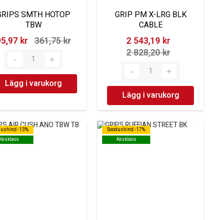
GRIPS SMTH HOTOP
GRIP PM X-LRG BLK
TBW
CABLE
5,97 kr‎
361,75 kr‎
2 543,19 kr‎
2 828,20 kr‎
Lägg i varukorg
Lägg i varukorg
dushind -13%
dushind -13%
Soodushind -17%
Soodushind -17%
Kesklaos
Kesklaos
Kesklaos
Kesklaos