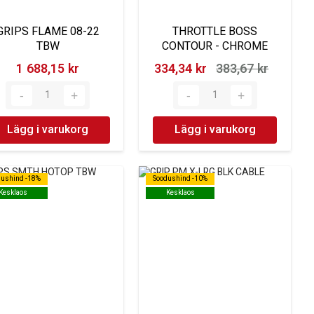
GRIPS FLAME 08-22
THROTTLE BOSS
TBW
CONTOUR - CHROME
1 688,15 kr‎
334,34 kr‎
383,67 kr‎
Lägg i varukorg
Lägg i varukorg
dushind -18%
dushind -18%
Soodushind -10%
Soodushind -10%
Kesklaos
Kesklaos
Kesklaos
Kesklaos