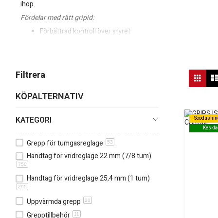
ihop.
Fördelar med rätt gripid:
Förbättrad kontroll över styret
Ökad komfort vid längre körningar
Bättre grepp i både vått och torrt väder
Vis
Filtrera
Rutn
Behöver du hjälp att välja gripid till just din motorcykel eller scoot
so
KÖPALTERNATIV
KATEGORI
Soodushin
Soodushin
Keskla
Keskla
Grepp för tumgasreglage
53
Handtag för vridreglage 22 mm (7/8 tum)
750
Handtag för vridreglage 25,4 mm (1 tum)
295
Uppvärmda grepp
20
Grepptillbehör
11