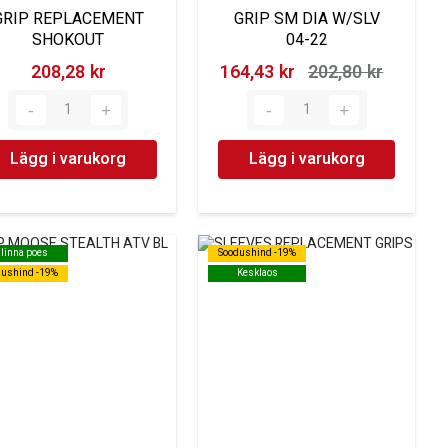
GRIP REPLACEMENT
GRIP SM DIA W/SLV
SHOKOUT
04-22
208,28 kr‎
164,43 kr‎
202,80 kr‎
Lägg i varukorg
Lägg i varukorg
llinna poes
llinna poes
Soodushind -19%
Soodushind -19%
dushind -19%
dushind -19%
Kesklaos
Kesklaos