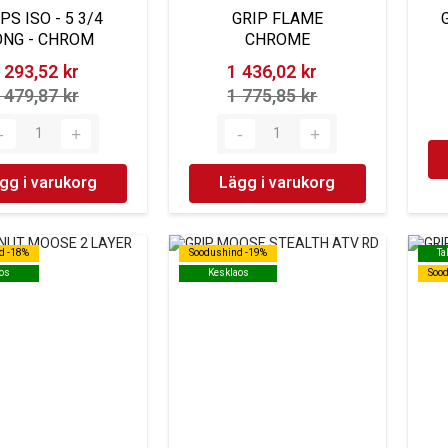
PS ISO - 5 3/4
GRIP FLAME
ONG - CHROM
CHROME
 293,52 kr‎
1 436,02 kr‎
 479,87 kr‎
1 775,85 kr‎
gg i varukorg
Lägg i varukorg
d -18%
d -18%
Soodushind -19%
Soodushind -19%
Ta
Ta
os
os
Kesklaos
Kesklaos
Soo
Soo