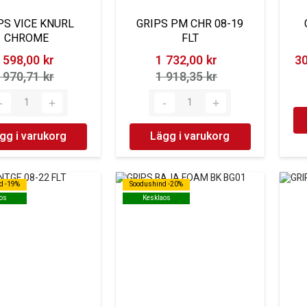
PS VICE KNURL
GRIPS PM CHR 08-19
CHROME
FLT
 598,00 kr‎
1 732,00 kr‎
30
 970,71 kr‎
1 918,35 kr‎
gg i varukorg
Lägg i varukorg
d -19%
d -19%
Soodushind -20%
Soodushind -20%
os
os
Kesklaos
Kesklaos