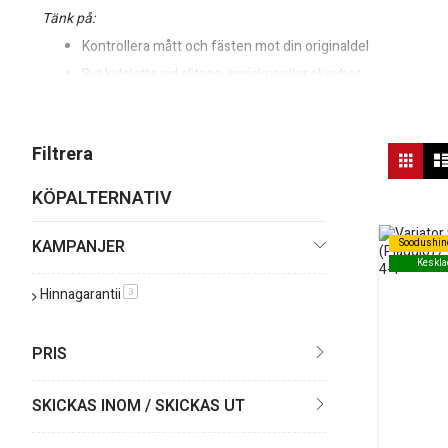
Tänk på:
Kontrollera mått och fästen mot din originaldel
Byt kylplatta vid slitage, sprickor eller skevhet
Kombinera gärna med nya variatorvikter och rem för optima
Oavsett om du gör service eller uppgraderar din variator hittar du 
Vis
Filtrera
Rutn
so
KÖPALTERNATIV
KAMPANJER
Soodushin
Soodushin
Keskla
Keskla
Hinnagarantii
produkt
3
PRIS
SKICKAS INOM / SKICKAS UT