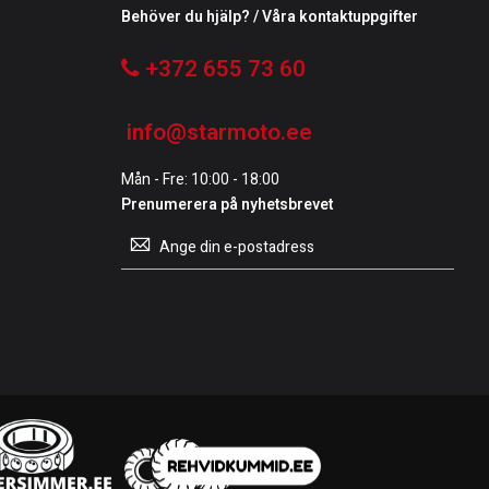
Behöver du hjälp? / Våra kontaktuppgifter
+372 655 73 60
info@starmoto.ee
Mån - Fre: 10:00 - 18:00
Prenumerera på nyhetsbrevet
Prenumerera
på
vårt
nyhetsbrev: