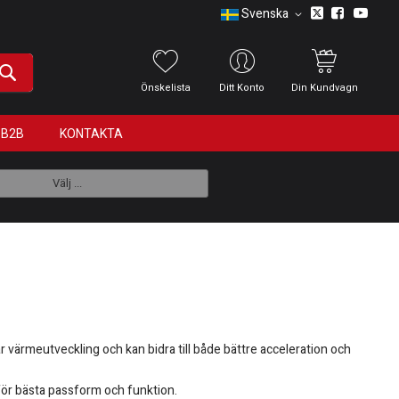
Svenska
Önskelista
Ditt Konto
Din Kundvagn
B2B
KONTAKTA
Välj ...
ar värmeutveckling och kan bidra till både bättre acceleration och
 för bästa passform och funktion.