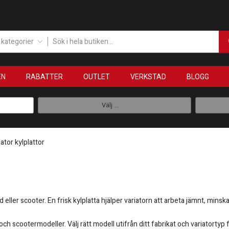
a kategorier
EN
RABATTER
OUTLET
VERKSTAD
BLOGG
Välj ...
iator kylplattor
eller scooter. En frisk kylplatta hjälper variatorn att arbeta jämnt, minsk
ch scootermodeller. Välj rätt modell utifrån ditt fabrikat och variatortyp