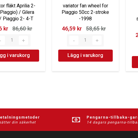
or fläkt Aprilia 2-
variator fan wheel for
Piaggio) / Gilera
Piaggio 50cc 2-stroke
/ Piaggio 2- 4-T
-1998
 kr‎
86,60 kr‎
46,59 kr‎
58,65 kr‎
2
gg i varukorg
Lägg i varukorg
betalningsmetoder
Pengarna-tillbaka-gar
sätter din säkerhet
14 dagars pengarna-tillba