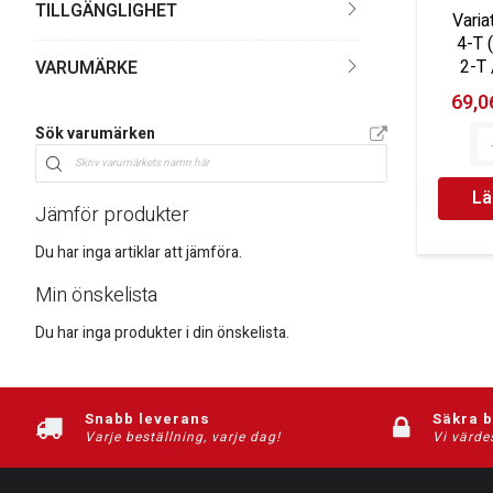
TILLGÄNGLIGHET
Variat
4-T (
2-T 
VARUMÄRKE
69,06
Sök varumärken
Lä
Jämför produkter
Du har inga artiklar att jämföra.
Min önskelista
Du har inga produkter i din önskelista.
Snabb leverans
Säkra 
Varje beställning, varje dag!
Vi värde