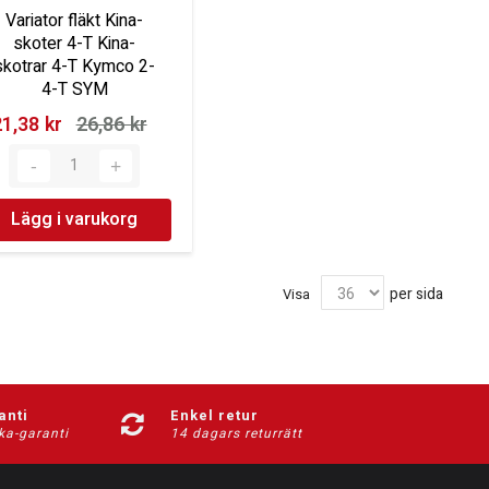
Variator fläkt Kina-
skoter 4-T Kina-
skotrar 4-T Kymco 2-
4-T SYM
1,38 kr‎
26,86 kr‎
Lägg i varukorg
per sida
Visa
anti
Enkel retur
ka-garanti
14 dagars returrätt