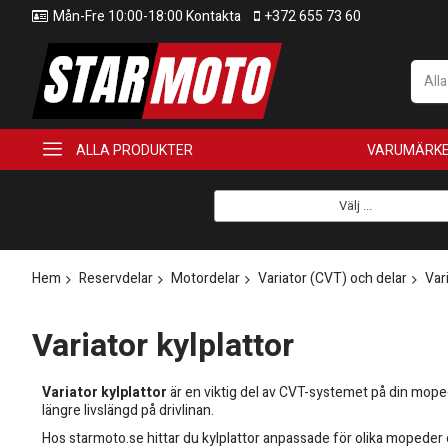
Mån-Fre 10:00-18:00 Kontakta
+372 655 73 60
All
ALLA PRODUKTER
VARUMÄRK
Välj ...
Hem
Reservdelar
Motordelar
Variator (CVT) och delar
Var
Variator kylplattor
Variator kylplattor
är en viktig del av CVT-systemet på din moped 
längre livslängd på drivlinan.
Hos starmoto.se hittar du kylplattor anpassade för olika mopeder o