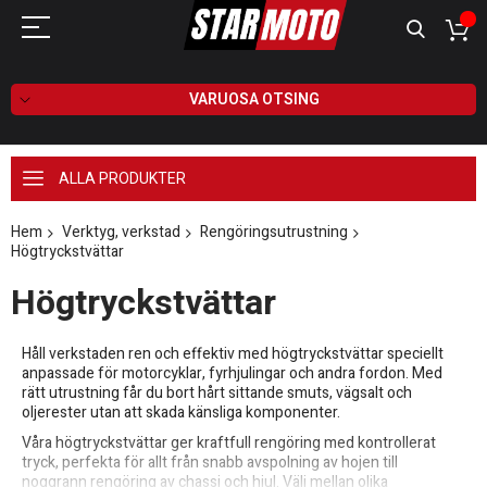
VARUOSA OTSING
ALLA PRODUKTER
Hem
Verktyg, verkstad
Rengöringsutrustning
Högtryckstvättar
Högtryckstvättar
Håll verkstaden ren och effektiv med högtryckstvättar speciellt
anpassade för motorcyklar, fyrhjulingar och andra fordon. Med
rätt utrustning får du bort hårt sittande smuts, vägsalt och
oljerester utan att skada känsliga komponenter.
Våra högtryckstvättar ger kraftfull rengöring med kontrollerat
tryck, perfekta för allt från snabb avspolning av hojen till
noggrann rengöring av chassi och hjul. Välj mellan olika