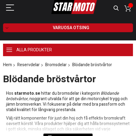
VARUOSA OTSING
ALLA PRODUKTER
Hem
Reservdelar
Bromsdelar
Blödande bröstvårtor
Blödande bröstvårtor
Hos
starmoto.se
hittar du bromsdelar i kategorin
Blödande
bröstvårtor
, noggrant utvalda för att ge din motorcykel trygg och
jämn bromsverkan. Vi fokuserar på delar med bra passform och
stabil kvalitet för långvarig prestanda.
Välj rätt komponenter för just din hoj och få effektiv bromskraft
oavsett körstil. Våra produkter hjälper dig att hålla bromssystemet
i gott skick, minska slitaget och öka säkerheten vid varje
inbromsning.