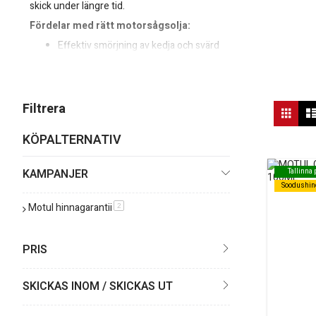
skick under längre tid.
Fördelar med rätt motorsågsolja:
Effektiv smörjning av kedja och svärd
Minskat slitage och längre livslängd på utrustningen
Bättre driftssäkerhet vid krävande arbeten
Vis
Filtrera
Rutn
so
KÖPALTERNATIV
KAMPANJER
Tallinna
Tallinna
Soodushin
Soodushin
Motul hinnagarantii
produkt
2
PRIS
SKICKAS INOM / SKICKAS UT