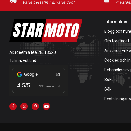
Varje beställning, varje dag!
Vi värde
Information
Blogg och nyh
Om företaget
Användarvillko
Akadeemia tee 78, 13520
Cookies och in
Tallinn, Estland
Behandling av
Sökord
Sök
Beställningar 