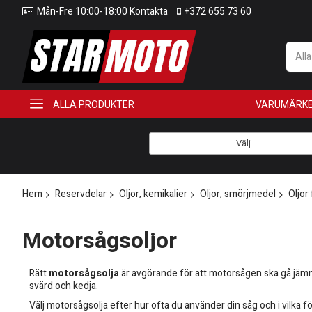
Mån-Fre 10:00-18:00 Kontakta
+372 655 73 60
All
ALLA PRODUKTER
VARUMÄRK
Välj ...
Hem
Reservdelar
Oljor, kemikalier
Oljor, smörjmedel
Oljor
Motorsågsoljor
Rätt
motorsågsolja
är avgörande för att motorsågen ska gå jämnt
svärd och kedja.
Välj motorsågsolja efter hur ofta du använder din såg och i vilka fö