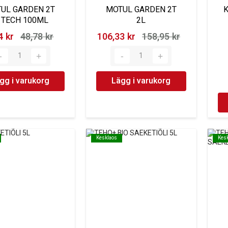
UL GARDEN 2T
MOTUL GARDEN 2T
K
 TECH 100ML
2L
 kr‎
48,78 kr‎
106,33 kr‎
158,95 kr‎
gg i varukorg
Lägg i varukorg
Kesklaos
Kesklaos
Kes
Kes