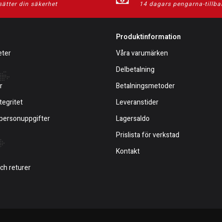
sätter din säkerhet
14 dagars pengarna-tillba
Produktinformation
eter
Våra varumärken
Delbetalning
r
Betalningsmetoder
tegritet
Leveranstider
 personuppgifter
Lagersaldo
Prislista för verkstad
Kontakt
och returer