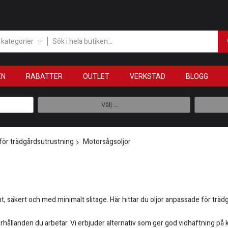
a kategorier
EN
RABATTER
OUTLET
VERKSTAD
BLOGG
Välj ...
 för trädgårdsutrustning
Motorsågsoljor
, säkert och med minimalt slitage. Här hittar du oljor anpassade för tr
rhållanden du arbetar. Vi erbjuder alternativ som ger god vidhäftning på ked