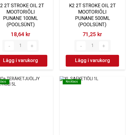
2 2T STROKE OIL 2T
K2 2T STROKE OIL 2T
MOOTORIÕLI
MOOTORIÕLI
PUNANE 100ML
PUNANE 500ML
(POOLSÜNT.)
(POOLSÜNT.)
18,64 kr‎
71,25 kr‎
Lägg i varukorg
Lägg i varukorg
klaos
klaos
Kesklaos
Kesklaos