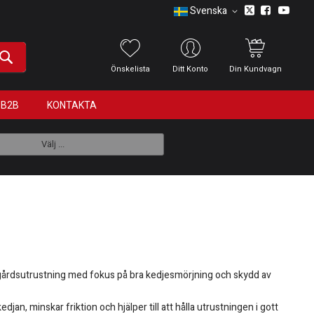
Svenska
Önskelista
Ditt Konto
Din Kundvagn
B2B
KONTAKTA
Välj ...
ädgårdsutrustning med fokus på bra kedjesmörjning och skydd av
jan, minskar friktion och hjälper till att hålla utrustningen i gott