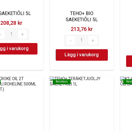
SAEKETIÕLI 5L
TEHO+ BIO
SAEKETIÕLI 5L
208,28 kr‎
213,76 kr‎
gg i varukorg
Lägg i varukorg
Kesklaos
Kesklaos
Kes
Kes