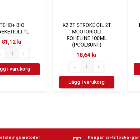
TEHO+ BIO
K2 2T STROKE OIL 2T
AEKETIÕLI 1L
MOOTORIÕLI
ROHELINE 100ML
81,12 kr‎
(POOLSÜNT.)
18,64 kr‎
gg i varukorg
Lägg i varukorg
betalningsmetoder
Pengarna-tillbaka-gar