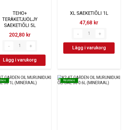
TEHO+
XL SAEKETIÕLI 1L
TERÄKETJUÖLJY
47,68 kr‎
SAEKETIÕLI 5L
202,80 kr‎
Lägg i varukorg
Lägg i varukorg
klaos
klaos
Kesklaos
Kesklaos