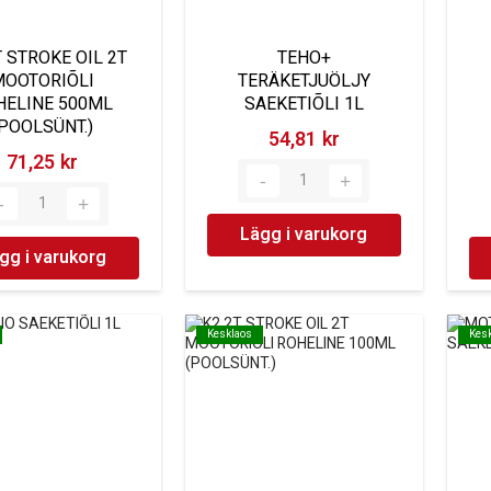
T STROKE OIL 2T
TEHO+
MOOTORIÕLI
TERÄKETJUÖLJY
HELINE 500ML
SAEKETIÕLI 1L
(POOLSÜNT.)
54,81 kr‎
71,25 kr‎
Lägg i varukorg
gg i varukorg
Kesklaos
Kesklaos
Kes
Kes