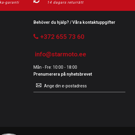
ka-garanti
14 dagars returrätt
Behöver du hjälp? / Våra kontaktuppgifter
+372 655 73 60
info@starmoto.ee
Mån - Fre: 10:00 - 18:00
Prenumerera på nyhetsbrevet
Prenumerera
på
vårt
nyhetsbrev: