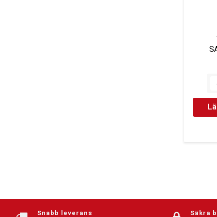
S
Lä
Snabb leverans
Säkra 