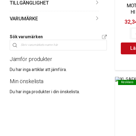
TILLGÄNGLIGHET
MOT
HI
VARUMÄRKE
32,34
Sök varumärken
Lä
Jämför produkter
Du har inga artiklar att jämföra.
Min önskelista
Kesklaos
Kesklaos
Du har inga produkter i din önskelista.