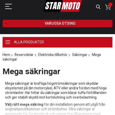
VARUOSA OTSING
ALLA PRODUKTER
Hem
Reservdelar
Elektriska tillbehör
Säkringar
Mega
säkringar
Mega säkringar
Mega säkringar är kraftiga högströmsäkringar som skyddar
elsystemet på din motorcykel, ATV eller andra fordon med höga
strömlaster. Här hittar du säkringar som klarar tuffa förhållanden
och ger stabilt skydd mot kortslutning och överbelastning.
Välj rätt mega säkring
för din installation genom att utgå från
originalspecifikationer och strömbehov. Våra säkringar är
anpassade för fordonsbruk och passar bra tillsammans med