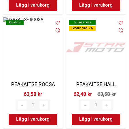
Lägg i varukorg
Lägg i varukorg
Kesklaos
Kesklaos
Tallinna poes
Tallinna poes
Soodushind -2%
Soodushind -2%
PEAKAITSE ROOSA
PEAKAITSE HALL
63,58 kr‎
62,48 kr‎
63,58 kr‎
Lägg i varukorg
Lägg i varukorg