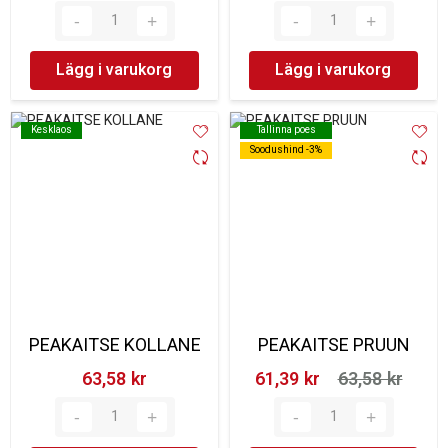
Lägg i varukorg
Lägg i varukorg
Kesklaos
Kesklaos
Tallinna poes
Tallinna poes
Soodushind -3%
Soodushind -3%
PEAKAITSE KOLLANE
PEAKAITSE PRUUN
63,58 kr‎
61,39 kr‎
63,58 kr‎