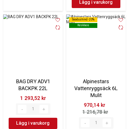
Lägg i varukorg
Soodushind -20%
Soodushind -20%
Kesklaos
Kesklaos
BAG DRY ADV1
Alpinestars
BACKPK 22L
Vattenryggsäck 6L
Mulit
1 293,52 kr‎
970,14 kr‎
1 216,78 kr‎
Lägg i varukorg