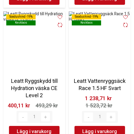
Soodushind -19%
Soodushind -19%
Soodushind -19%
Soodushind -19%
Kesklaos
Kesklaos
Kesklaos
Kesklaos
Leatt Ryggskydd till
Leatt Vattenryggsäck
Hydration väska CE
Race 1.5 HF Svart
Level 2
1 238,71 kr‎
400,11 kr‎
493,29 kr‎
1 523,72 kr‎
Lägg i varukorg
Lägg i varukorg