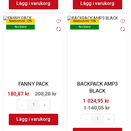
Lägg i varukorg
Lägg i varukorg
Soodushind -13%
Soodushind -13%
Soodushind -10%
Soodushind -10%
Kesklaos
Kesklaos
Kesklaos
Kesklaos
FANNY PACK
BACKPACK AMP3
BLACK
180,87 kr‎
208,28 kr‎
1 024,95 kr‎
1 140,05 kr‎
Lägg i varukorg