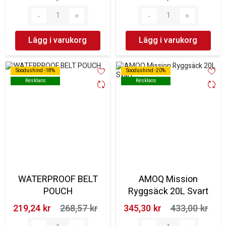
Lägg i varukorg
Lägg i varukorg
Soodushind -18%
Soodushind -18%
Soodushind -20%
Soodushind -20%
Kesklaos
Kesklaos
Kesklaos
Kesklaos
WATERPROOF BELT
AMOQ Mission
POUCH
Ryggsäck 20L Svart
219,24 kr‎
268,57 kr‎
345,30 kr‎
433,00 kr‎