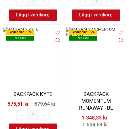
Lägg i varukorg
Lägg i varukorg
Soodushind -15%
Soodushind -15%
Soodushind -12%
Soodushind -12%
Kesklaos
Kesklaos
Kesklaos
Kesklaos
BACKPACK KYTE
BACKPACK
MOMENTUM
575,51 kr‎
679,64 kr‎
RUNAWAY - BL
1 348,33 kr‎
1 534,68 kr‎
Lägg i varukorg