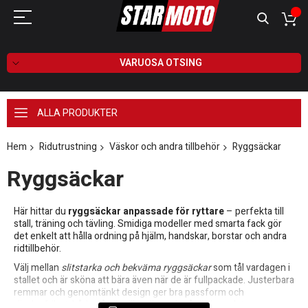
VARUOSA OTSING
ALLA PRODUKTER
Hem
Ridutrustning
Väskor och andra tillbehör
Ryggsäckar
Ryggsäckar
Här hittar du
ryggsäckar anpassade för ryttare
– perfekta till
stall, träning och tävling. Smidiga modeller med smarta fack gör
det enkelt att hålla ordning på hjälm, handskar, borstar och andra
ridtillbehör.
Välj mellan
slitstarka och bekväma ryggsäckar
som tål vardagen i
stallet och är sköna att bära även när de är fullpackade. Justerbara
remmar och genomtänkt design ger bra passform och
rörelsefrihet, både på väg till stallet och på tävlingsplatsen.