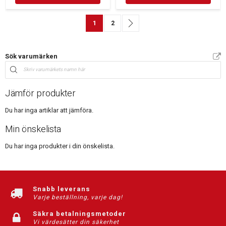
Sida
You're currently reading page
Sida
Sida
Nästa
1
2
Sök varumärken
Jämför produkter
Du har inga artiklar att jämföra.
Min önskelista
Du har inga produkter i din önskelista.
Snabb leverans
Varje beställning, varje dag!
Säkra betalningsmetoder
Vi värdesätter din säkerhet