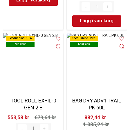
Lägg i varukorg
Soodushind -19%
Soodushind -19%
Soodushind -19%
Soodushind -19%
Kesklaos
Kesklaos
Kesklaos
Kesklaos
TOOL ROLL EXFIL-0
BAG DRY ADV1 TRAIL
GEN 2 B
PK 60L
553,58 kr‎
679,64 kr‎
882,44 kr‎
1 085,24 kr‎