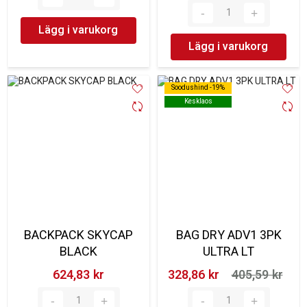
Lägg i varukorg
Lägg i varukorg
Soodushind -19%
Soodushind -19%
Kesklaos
Kesklaos
BACKPACK SKYCAP
BAG DRY ADV1 3PK
BLACK
ULTRA LT
624,83 kr‎
328,86 kr‎
405,59 kr‎