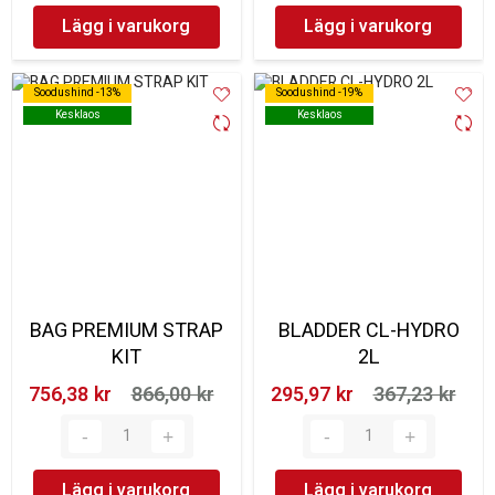
Lägg i varukorg
Lägg i varukorg
Soodushind -13%
Soodushind -13%
Soodushind -19%
Soodushind -19%
Kesklaos
Kesklaos
Kesklaos
Kesklaos
BAG PREMIUM STRAP
BLADDER CL-HYDRO
KIT
2L
756,38 kr‎
866,00 kr‎
295,97 kr‎
367,23 kr‎
Lägg i varukorg
Lägg i varukorg