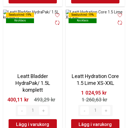
Soodushind -19%
Soodushind -19%
Soodushind -19%
Soodushind -19%
Kesklaos
Kesklaos
Kesklaos
Kesklaos
Leatt Bladder
Leatt Hydration Core
HydraPak/ 1.5L
1.5 Lime XS-XXL
komplett
1 024,95 kr‎
400,11 kr‎
493,29 kr‎
1 260,63 kr‎
Lägg i varukorg
Lägg i varukorg