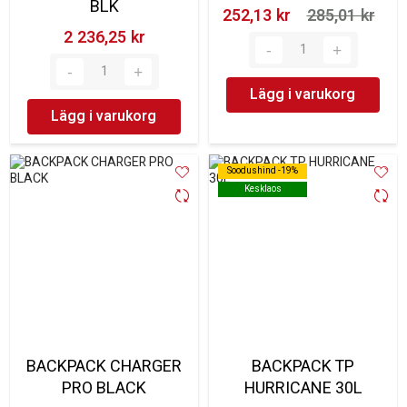
BLK
252,13 kr‎
285,01 kr‎
2 236,25 kr‎
Lägg i varukorg
Lägg i varukorg
Soodushind -19%
Soodushind -19%
Kesklaos
Kesklaos
BACKPACK CHARGER
BACKPACK TP
PRO BLACK
HURRICANE 30L