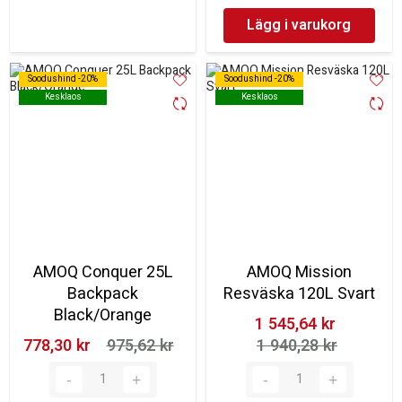
Lägg i varukorg
Soodushind -20%
Soodushind -20%
Soodushind -20%
Soodushind -20%
Kesklaos
Kesklaos
Kesklaos
Kesklaos
AMOQ Conquer 25L
AMOQ Mission
Backpack
Resväska 120L Svart
Black/Orange
1 545,64 kr‎
778,30 kr‎
975,62 kr‎
1 940,28 kr‎