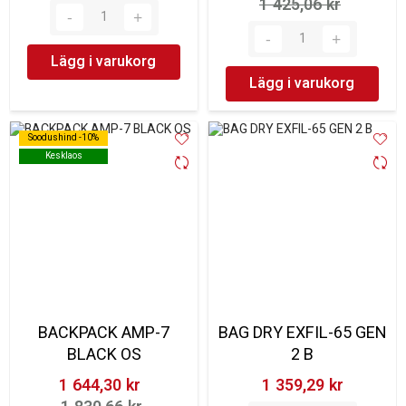
1 425,06 kr‎
Lägg i varukorg
Lägg i varukorg
Soodushind -10%
Soodushind -10%
Kesklaos
Kesklaos
BACKPACK AMP-7
BAG DRY EXFIL-65 GEN
BLACK OS
2 B
1 644,30 kr‎
1 359,29 kr‎