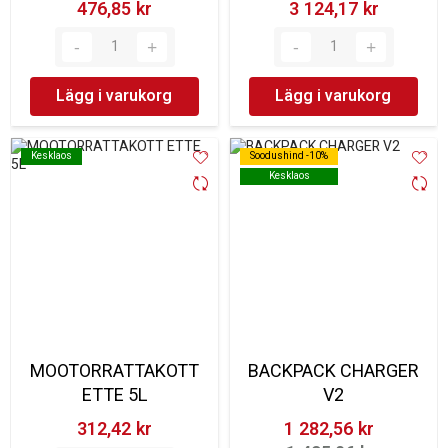
476,85 kr‎
3 124,17 kr‎
Lägg i varukorg
Lägg i varukorg
Kesklaos
Kesklaos
Soodushind -10%
Soodushind -10%
Kesklaos
Kesklaos
MOOTORRATTAKOTT
BACKPACK CHARGER
ETTE 5L
V2
312,42 kr‎
1 282,56 kr‎