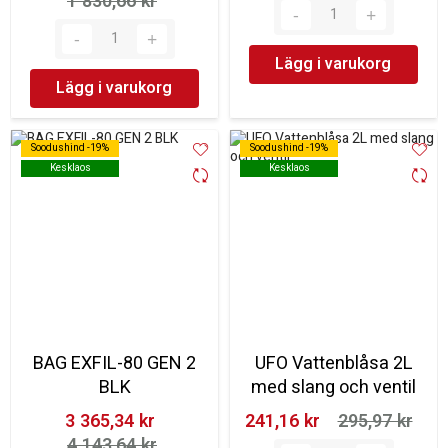
1 830,66 kr‎
Lägg i varukorg
Lägg i varukorg
Soodushind -19%
Soodushind -19%
Soodushind -19%
Soodushind -19%
Kesklaos
Kesklaos
Kesklaos
Kesklaos
BAG EXFIL-80 GEN 2
UFO Vattenblåsa 2L
BLK
med slang och ventil
3 365,34 kr‎
241,16 kr‎
295,97 kr‎
4 143,64 kr‎