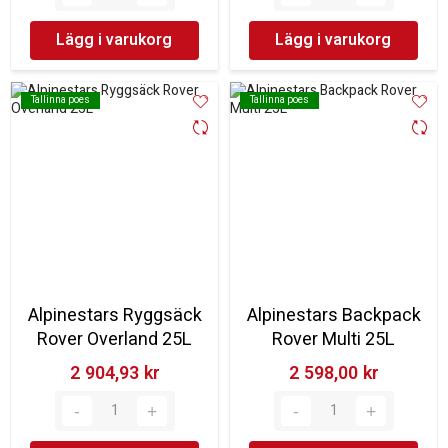
Lägg i varukorg
Lägg i varukorg
Tallinna poes
Tallinna poes
Tallinna poes
Tallinna poes
Alpinestars Ryggsäck
Alpinestars Backpack
Rover Overland 25L
Rover Multi 25L
2 904,93 kr‎
2 598,00 kr‎