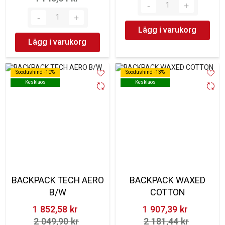
Lägg i varukorg
Lägg i varukorg
Soodushind -10%
Soodushind -10%
Soodushind -13%
Soodushind -13%
Kesklaos
Kesklaos
Kesklaos
Kesklaos
BACKPACK TECH AERO
BACKPACK WAXED
B/W
COTTON
1 852,58 kr‎
1 907,39 kr‎
2 049,90 kr‎
2 181,44 kr‎