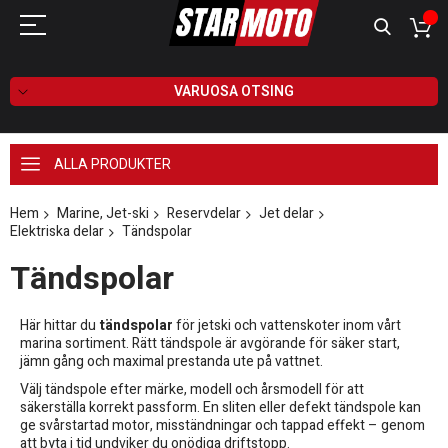
VARUOSA OTSING
ALLA PRODUKTER
Hem
Marine, Jet-ski
Reservdelar
Jet delar
Elektriska delar
Tändspolar
Tändspolar
Här hittar du
tändspolar
för jetski och vattenskoter inom vårt
marina sortiment. Rätt tändspole är avgörande för säker start,
jämn gång och maximal prestanda ute på vattnet.
Välj tändspole efter märke, modell och årsmodell för att
säkerställa korrekt passform. En sliten eller defekt tändspole kan
ge svårstartad motor, misständningar och tappad effekt – genom
att byta i tid undviker du onödiga driftstopp.