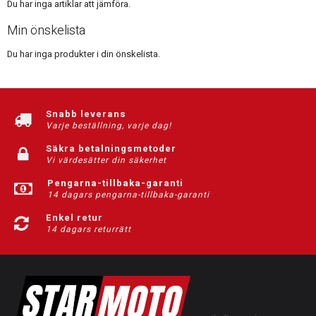
Du har inga artiklar att jämföra.
Min önskelista
Du har inga produkter i din önskelista.
Snabb leverans
Varje beställning, varje dag!
Säkra betalningsmetoder
Vi värdesätter din säkerhet
Pengarna-tillbaka-garanti
14 dagars pengarna-tillbaka-garanti
Enkel retur
14 dagars returrätt