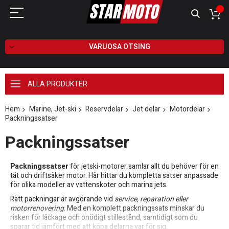
VARUOSA OTSING
ALLA PRODUKTER
Hem
Marine, Jet-ski
Reservdelar
Jet delar
Motordelar
Packningssatser
Packningssatser
Packningssatser
för jetski-motorer samlar allt du behöver för en
tät och driftsäker motor. Här hittar du kompletta satser anpassade
för olika modeller av vattenskoter och marina jets.
Rätt packningar är avgörande vid
service, reparation eller
motorrenovering
. Med en komplett packningssats minskar du
risken för läckage och onödigt stillestånd, samtidigt som du
sparar tid jämfört med att köpa delarna var för sig.