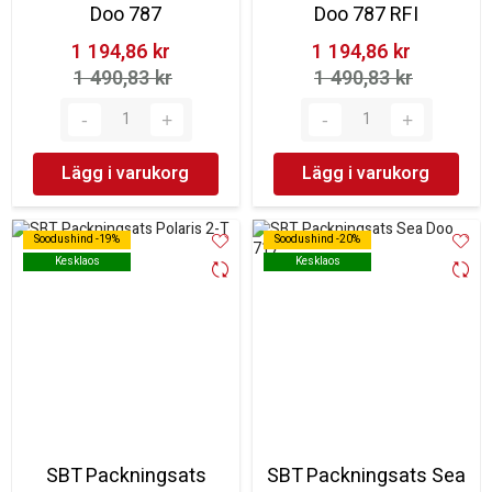
Doo 787
Doo 787 RFI
1 194,86 kr‎
1 194,86 kr‎
1 490,83 kr‎
1 490,83 kr‎
Lägg i varukorg
Lägg i varukorg
Soodushind -19%
Soodushind -19%
Soodushind -20%
Soodushind -20%
Kesklaos
Kesklaos
Kesklaos
Kesklaos
SBT Packningsats
SBT Packningsats Sea