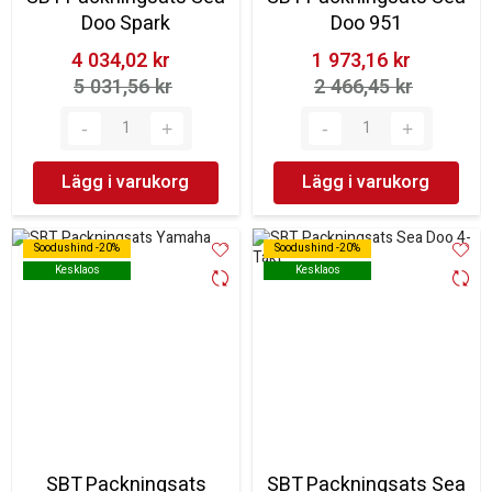
Doo Spark
Doo 951
4 034,02 kr‎
1 973,16 kr‎
5 031,56 kr‎
2 466,45 kr‎
Lägg i varukorg
Lägg i varukorg
Soodushind -20%
Soodushind -20%
Soodushind -20%
Soodushind -20%
Kesklaos
Kesklaos
Kesklaos
Kesklaos
SBT Packningsats
SBT Packningsats Sea