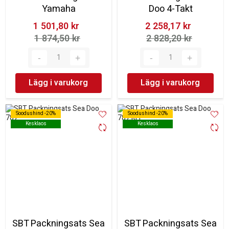
Yamaha
Doo 4-Takt
1 501,80 kr‎
2 258,17 kr‎
1 874,50 kr‎
2 828,20 kr‎
Lägg i varukorg
Lägg i varukorg
Soodushind -20%
Soodushind -20%
Soodushind -20%
Soodushind -20%
Kesklaos
Kesklaos
Kesklaos
Kesklaos
SBT Packningsats Sea
SBT Packningsats Sea