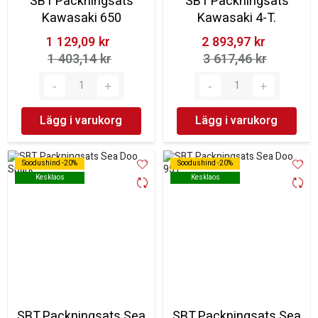
SBT Packningsats
SBT Packningsats
Kawasaki 650
Kawasaki 4-T.
1 129,09 kr‎
2 893,97 kr‎
1 403,14 kr‎
3 617,46 kr‎
Lägg i varukorg
Lägg i varukorg
Soodushind -20%
Soodushind -20%
Soodushind -20%
Soodushind -20%
Kesklaos
Kesklaos
Kesklaos
Kesklaos
SBT Packningsats Sea
SBT Packningsats Sea