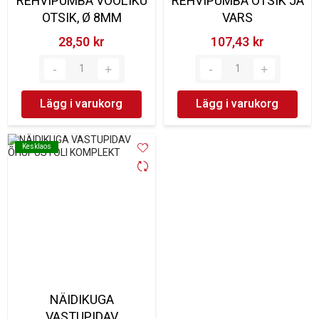
REHVIPUMBA VOOLIKU
REHVIPUMBA OTSIK JA
OTSIK, Ø 8MM
VARS
28,50 kr‎
107,43 kr‎
Lägg i varukorg
Lägg i varukorg
Kesklaos
Kesklaos
NÄIDIKUGA
VASTUPIDAV