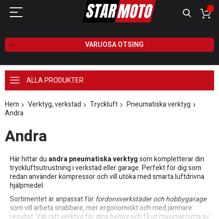
VARUOSA OTSING
ALLA PRODUKTER
Hem
Verktyg, verkstad
Tryckluft
Pneumatiska verktyg
Andra
Andra
Här hittar du
andra pneumatiska verktyg
som kompletterar din
tryckluftsutrustning i verkstad eller garage. Perfekt för dig som
redan använder kompressor och vill utöka med smarta luftdrivna
hjälpmedel.
Sortimentet är anpassat för
fordonsverkstäder och hobbygarage
som vill arbeta snabbare, mer ergonomiskt och med jämnare
resultat. Välj rätt verktyg för dina behov och få ut maximal nytta av