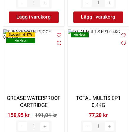
Lägg i varukorg
Lägg i varukorg
Soodushind -17%
Soodushind -17%
Kesklaos
Kesklaos
Kesklaos
Kesklaos
GREASE WATERPROOF
TOTAL MULTIS EP1
CARTRIDGE
0,4KG
158,95 kr‎
191,84 kr‎
77,28 kr‎