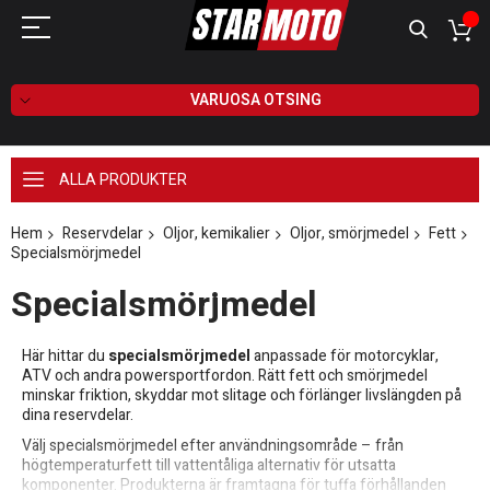
VARUOSA OTSING
ALLA PRODUKTER
Hem
Reservdelar
Oljor, kemikalier
Oljor, smörjmedel
Fett
Specialsmörjmedel
Specialsmörjmedel
Här hittar du
specialsmörjmedel
anpassade för motorcyklar,
ATV och andra powersportfordon. Rätt fett och smörjmedel
minskar friktion, skyddar mot slitage och förlänger livslängden på
dina reservdelar.
Välj specialsmörjmedel efter användningsområde – från
högtemperaturfett till vattentåliga alternativ för utsatta
komponenter. Produkterna är framtagna för tuffa förhållanden