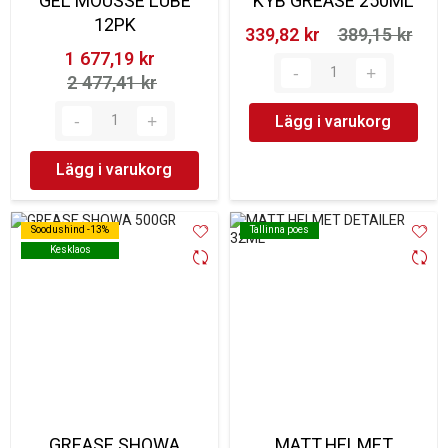
GEL MOUSSE LUBE
KYB GREASE 250ML
12PK
339,82 kr‎
389,15 kr‎
1 677,19 kr‎
2 477,41 kr‎
Lägg i varukorg
Lägg i varukorg
Soodushind -13%
Soodushind -13%
Tallinna poes
Tallinna poes
Kesklaos
Kesklaos
GREASE SHOWA
MATT HELMET