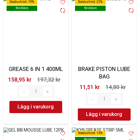
Soodushind -19%
Soodushind -19%
Soodushind -22%
Soodushind -22%
Kesklaos
Kesklaos
Kesklaos
Kesklaos
GREASE 6 IN 1 400ML
BRAKE PISTON LUBE
BAG
158,95 kr‎
197,32 kr‎
11,51 kr‎
14,80 kr‎
Lägg i varukorg
Lägg i varukorg
Soodushind -13%
Soodushind -13%
Kesklaos
Kesklaos