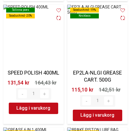
Tallinna poes
Tallinna poes
Soodushind -19%
Soodushind -19%
Soodushind -20%
Soodushind -20%
Kesklaos
Kesklaos
SPEED POLISH 400ML
EP2LA-NLGI GREASE
CART. 500G
131,54 kr‎
164,43 kr‎
115,10 kr‎
142,51 kr‎
Lägg i varukorg
Lägg i varukorg