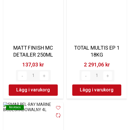
MATT FINISH MC
TOTAL MULTIS EP 1
DETAILER 250ML
18KG
137,03 kr‎
2 291,06 kr‎
Lägg i varukorg
Lägg i varukorg
Kesklaos
Kesklaos