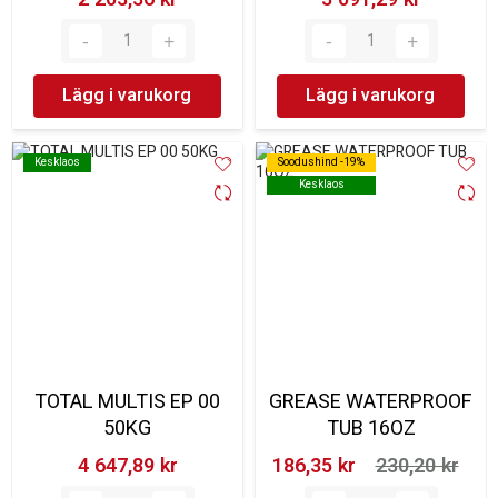
Lägg i varukorg
Lägg i varukorg
Kesklaos
Kesklaos
Soodushind -19%
Soodushind -19%
Kesklaos
Kesklaos
TOTAL MULTIS EP 00
GREASE WATERPROOF
50KG
TUB 16OZ
4 647,89 kr‎
186,35 kr‎
230,20 kr‎