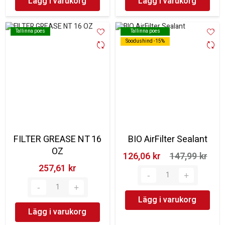
Lägg i varukorg
Lägg i varukorg
Tallinna poes
Tallinna poes
Tallinna poes
Tallinna poes
Soodushind -15%
Soodushind -15%
FILTER GREASE NT 16
BIO AirFilter Sealant
OZ
126,06 kr‎
147,99 kr‎
257,61 kr‎
Lägg i varukorg
Lägg i varukorg