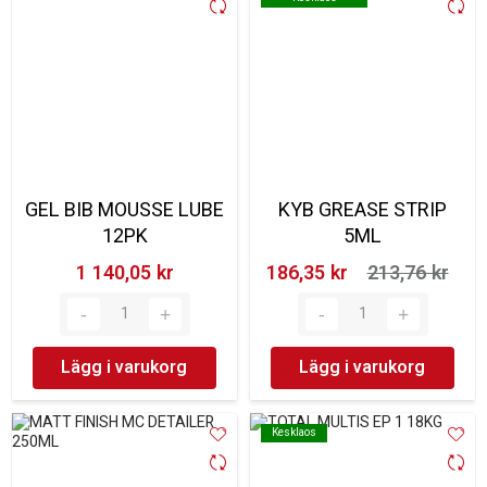
GEL BIB MOUSSE LUBE
KYB GREASE STRIP
12PK
5ML
1 140,05 kr‎
186,35 kr‎
213,76 kr‎
Lägg i varukorg
Lägg i varukorg
Kesklaos
Kesklaos