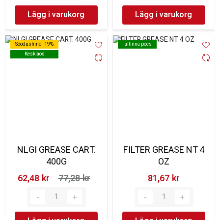
Lägg i varukorg
Lägg i varukorg
Soodushind -19%
Soodushind -19%
Tallinna poes
Tallinna poes
Kesklaos
Kesklaos
NLGI GREASE CART.
FILTER GREASE NT 4
400G
OZ
62,48 kr‎
77,28 kr‎
81,67 kr‎