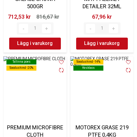
500GR
DETAILER 32ML
712,53 kr‎
816,67 kr‎
67,96 kr‎
Lägg i varukorg
Lägg i varukorg
Tallinna poes
Tallinna poes
Soodushind -14%
Soodushind -14%
Soodushind -20%
Soodushind -20%
Kesklaos
Kesklaos
PREMIUM MICROFIBRE
MOTOREX GRASE 219
CLOTH
PTFE 0,4KG