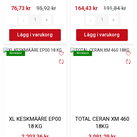
76,73 kr‎
95,92 kr‎
164,43 kr‎
191,84 kr‎
Lägg i varukorg
Lägg i varukorg
Kesklaos
Kesklaos
Kesklaos
Kesklaos
XL KESKMÄÄRE EP00
TOTAL CERAN XM 460
18 KG
18KG
2 203,36 kr‎
3 091,29 kr‎