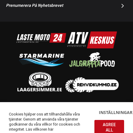
Prenumerera På Nyhetsbrevet
© 2014-2026 Starmoto OÜ
INSTÄLLNINGAR
Cookies hjälper oss att tillhandahålla våra
tjänster. Genom att använda våra tjänster
godkänner du våra villkor för cookies och
AGREE
integritet.
Läs villkoren här
ALL