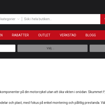
a kategorier
EN
RABATTER
OUTLET
VERKSTAD
BLOGG
Välj ...
tkomponenter på din motorcykel utan att öka vikten i onödan. Skummet fyll
lar och plast, med fokus på enkel montering och pålitlig prestanda. Välj rä