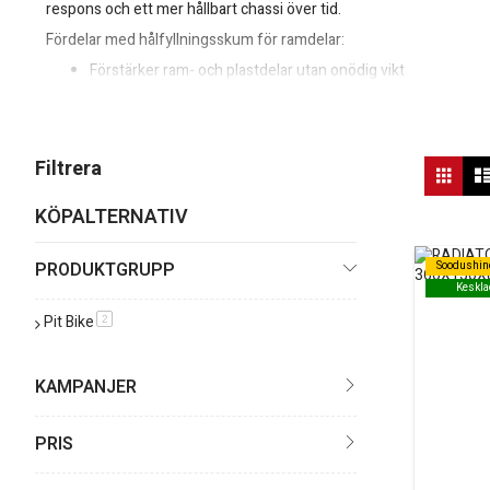
respons och ett mer hållbart chassi över tid.
Fördelar med hålfyllningsskum för ramdelar:
Förstärker ram- och plastdelar utan onödig vikt
Minskar vibrationer och resonans
Passar både racing- och gatmotorcyklar
Enkel applikation och lång hållbarhet
Vis
Filtrera
Rutn
so
KÖPALTERNATIV
PRODUKTGRUPP
Soodushin
Soodushin
Keskla
Keskla
Pit Bike
produkt
2
KAMPANJER
PRIS