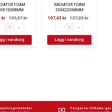
DIATOR FOAM
RADIATOR FOAM
60X150X8MM
330X220X8MM
 kr‎
109,07 kr‎
107,43 kr‎
137,03 kr‎
gg i varukorg
Lägg i varukorg
betalningsmetoder
Pengarna-tillbaka-gar