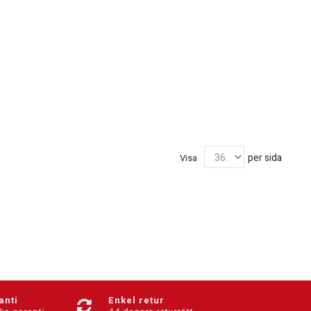
per sida
Visa
anti
Enkel retur