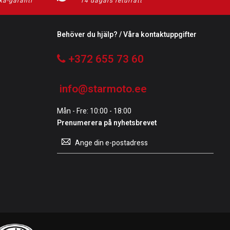
ka-garanti
14 dagars returrätt
Behöver du hjälp? / Våra kontaktuppgifter
+372 655 73 60
info@starmoto.ee
Mån - Fre: 10:00 - 18:00
Prenumerera på nyhetsbrevet
Prenumerera
på
vårt
nyhetsbrev: