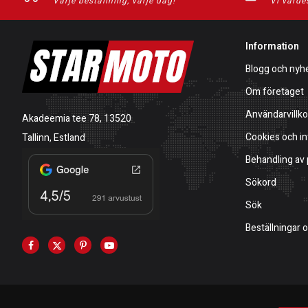
Varje beställning, varje dag!
Vi värde
Information
Blogg och nyh
Om företaget
Användarvillko
Akadeemia tee 78, 13520
Cookies och in
Tallinn, Estland
Behandling av
Sökord
Sök
Beställningar 