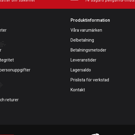
sätter din säkerhet
14 dagars pengarna-tillba
Produktinformation
eter
Våra varumärken
Delbetalning
r
Betalningsmetoder
tegritet
Leveranstider
 personuppgifter
Lagersaldo
Prislista för verkstad
Kontakt
och returer