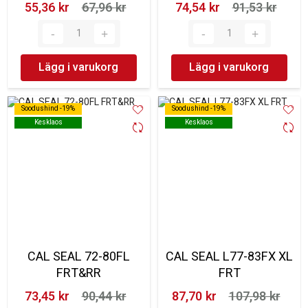
55,36 kr‎
67,96 kr‎
74,54 kr‎
91,53 kr‎
Lägg i varukorg
Lägg i varukorg
Soodushind -19%
Soodushind -19%
Soodushind -19%
Soodushind -19%
Kesklaos
Kesklaos
Kesklaos
Kesklaos
CAL SEAL 72-80FL
CAL SEAL L77-83FX XL
FRT&RR
FRT
73,45 kr‎
90,44 kr‎
87,70 kr‎
107,98 kr‎