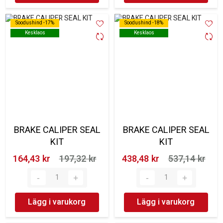
Soodushind -17%
Soodushind -17%
Soodushind -18%
Soodushind -18%
Kesklaos
Kesklaos
Kesklaos
Kesklaos
BRAKE CALIPER SEAL
BRAKE CALIPER SEAL
KIT
KIT
164,43 kr‎
197,32 kr‎
438,48 kr‎
537,14 kr‎
Lägg i varukorg
Lägg i varukorg