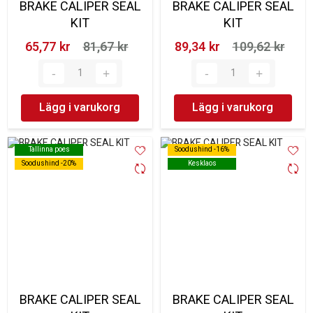
BRAKE CALIPER SEAL
BRAKE CALIPER SEAL
KIT
KIT
65,77 kr‎
81,67 kr‎
89,34 kr‎
109,62 kr‎
Lägg i varukorg
Lägg i varukorg
Tallinna poes
Tallinna poes
Soodushind -16%
Soodushind -16%
Soodushind -20%
Soodushind -20%
Kesklaos
Kesklaos
BRAKE CALIPER SEAL
BRAKE CALIPER SEAL