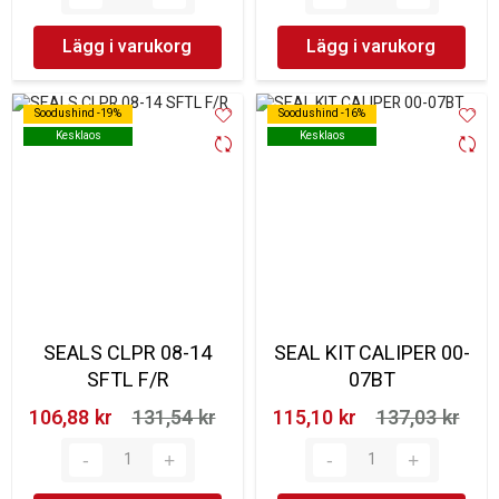
Lägg i varukorg
Lägg i varukorg
Soodushind -19%
Soodushind -19%
Soodushind -16%
Soodushind -16%
Kesklaos
Kesklaos
Kesklaos
Kesklaos
SEALS CLPR 08-14
SEAL KIT CALIPER 00-
SFTL F/R
07BT
106,88 kr‎
131,54 kr‎
115,10 kr‎
137,03 kr‎