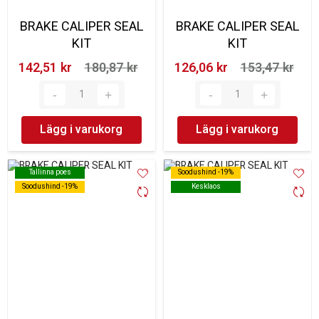
BRAKE CALIPER SEAL
BRAKE CALIPER SEAL
KIT
KIT
142,51 kr‎
180,87 kr‎
126,06 kr‎
153,47 kr‎
Lägg i varukorg
Lägg i varukorg
Tallinna poes
Tallinna poes
Soodushind -19%
Soodushind -19%
Soodushind -19%
Soodushind -19%
Kesklaos
Kesklaos