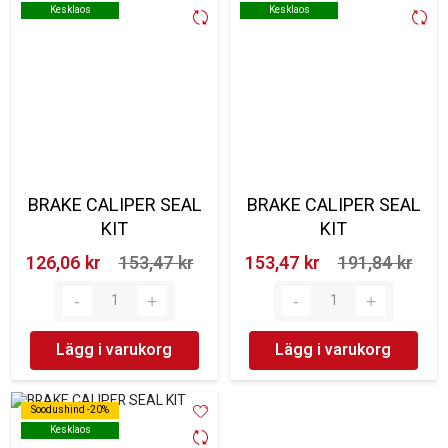
Kesklaos
Kesklaos
Kesklaos
Kesklaos
BRAKE CALIPER SEAL
BRAKE CALIPER SEAL
KIT
KIT
126,06 kr‎
153,47 kr‎
153,47 kr‎
191,84 kr‎
Lägg i varukorg
Lägg i varukorg
Soodushind -20%
Soodushind -20%
Kesklaos
Kesklaos