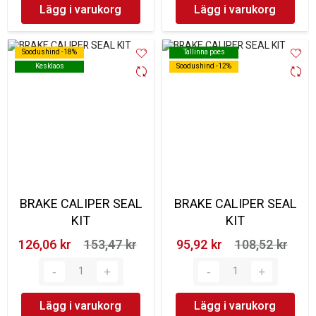
Lägg i varukorg
Lägg i varukorg
Soodushind -18%
Soodushind -18%
Tallinna poes
Tallinna poes
Kesklaos
Kesklaos
Soodushind -12%
Soodushind -12%
BRAKE CALIPER SEAL
BRAKE CALIPER SEAL
KIT
KIT
126,06 kr‎
153,47 kr‎
95,92 kr‎
108,52 kr‎
Lägg i varukorg
Lägg i varukorg