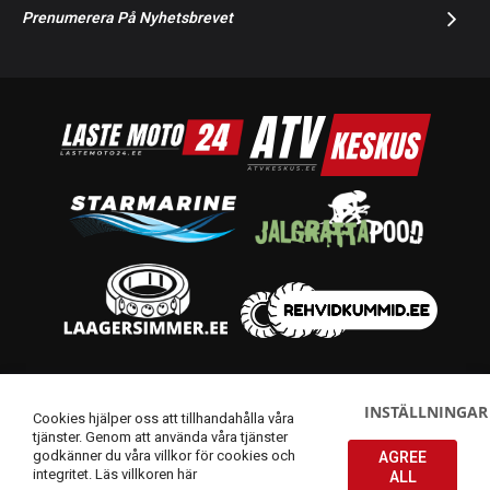
Prenumerera På Nyhetsbrevet
© 2014-2026 Starmoto OÜ
INSTÄLLNINGAR
Cookies hjälper oss att tillhandahålla våra
tjänster. Genom att använda våra tjänster
godkänner du våra villkor för cookies och
AGREE
integritet.
Läs villkoren här
ALL