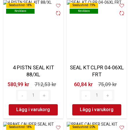
Soodushind -18%
Soodushind -18%
Soodushind -19%
Soodushind -19%
Kesklaos
Kesklaos
Kesklaos
Kesklaos
4 PISTN SEAL KIT
SEAL KT CLPR 04-06XL
88/XL
FRT
580,99 kr‎
712,53 kr‎
60,84 kr‎
75,09 kr‎
Lägg i varukorg
Lägg i varukorg
Soodushind -18%
Soodushind -18%
Soodushind -20%
Soodushind -20%