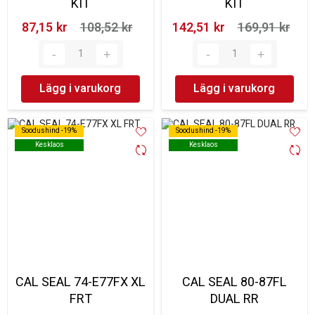
KIT
KIT
87,15 kr‎
108,52 kr‎
142,51 kr‎
169,91 kr‎
Lägg i varukorg
Lägg i varukorg
Soodushind -19%
Soodushind -19%
Soodushind -19%
Soodushind -19%
Kesklaos
Kesklaos
Kesklaos
Kesklaos
CAL SEAL 74-E77FX XL
CAL SEAL 80-87FL
FRT
DUAL RR