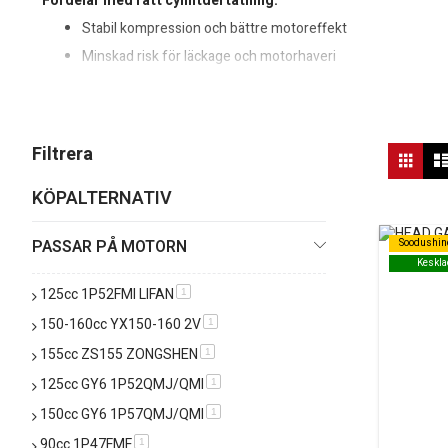
Fördelar med rätt cylintdertätning:
Stabil kompression och bättre motoreffekt
Minskad risk för läckage och motorhaveri
Längre livslängd på motorkomponenter
Är du osäker på vilken cylintdertätning som passar? Kontakta oss me
Vis
Filtrera
Rutn
so
KÖPALTERNATIV
PASSAR PÅ MOTORN
Soodushin
Soodushin
Keskla
Keskla
125cc 1P52FMI LIFAN
produkt
1
150-160cc YX150-160 2V
produkt
1
155cc ZS155 ZONGSHEN
produkt
1
125cc GY6 1P52QMJ/QMI
produkt
1
150cc GY6 1P57QMJ/QMI
produkt
1
90cc 1P47FMF
produkt
1