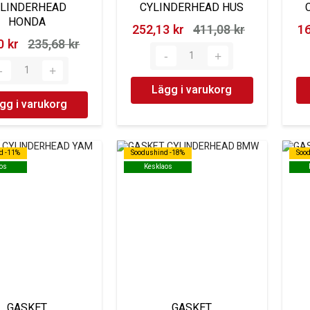
YLINDERHEAD
CYLINDERHEAD HUS
HONDA
252,13 kr‎
411,08 kr‎
16
 kr‎
235,68 kr‎
Lägg i varukorg
gg i varukorg
d -11%
d -11%
Soodushind -18%
Soodushind -18%
Soo
Soo
os
os
Kesklaos
Kesklaos
GASKET
GASKET