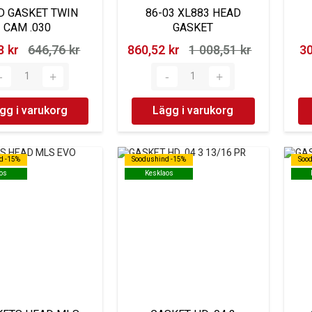
D GASKET TWIN
86-03 XL883 HEAD
CAM .030
GASKET
 kr‎
646,76 kr‎
860,52 kr‎
1 008,51 kr‎
30
gg i varukorg
Lägg i varukorg
d -15%
d -15%
Soodushind -15%
Soodushind -15%
Soo
Soo
os
os
Kesklaos
Kesklaos