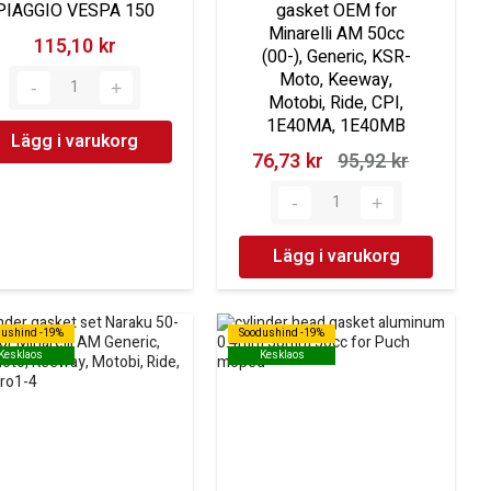
PIAGGIO VESPA 150
gasket OEM for
Minarelli AM 50cc
115,10 kr‎
(00-), Generic, KSR-
Moto, Keeway,
Motobi, Ride, CPI,
1E40MA, 1E40MB
Lägg i varukorg
76,73 kr‎
95,92 kr‎
Lägg i varukorg
dushind -19%
dushind -19%
Soodushind -19%
Soodushind -19%
Kesklaos
Kesklaos
Kesklaos
Kesklaos