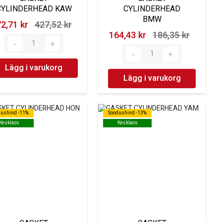
CYLINDERHEAD KAW
CYLINDERHEAD
BMW
2,71 kr‎
427,52 kr‎
164,43 kr‎
186,35 kr‎
Lägg i varukorg
Lägg i varukorg
dushind -11%
dushind -11%
Soodushind -13%
Soodushind -13%
Kesklaos
Kesklaos
Kesklaos
Kesklaos