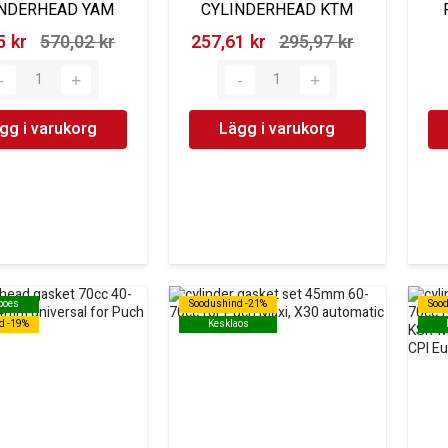
INDERHEAD YAM
CYLINDERHEAD KTM
 kr‎
570,02 kr‎
257,61 kr‎
295,97 kr‎
gg i varukorg
Lägg i varukorg
 poes
 poes
Soodushind -21%
Soodushind -21%
Soo
Soo
d -19%
d -19%
Kesklaos
Kesklaos