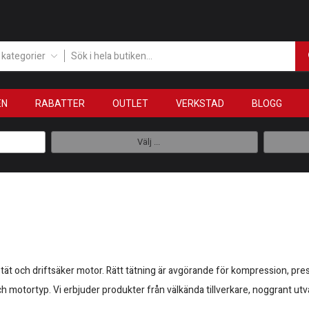
a kategorier
EN
RABATTER
OUTLET
VERKSTAD
BLOGG
Välj ...
 tät och driftsäker motor. Rätt tätning är avgörande för kompression, pres
 motortyp. Vi erbjuder produkter från välkända tillverkare, noggrant utval