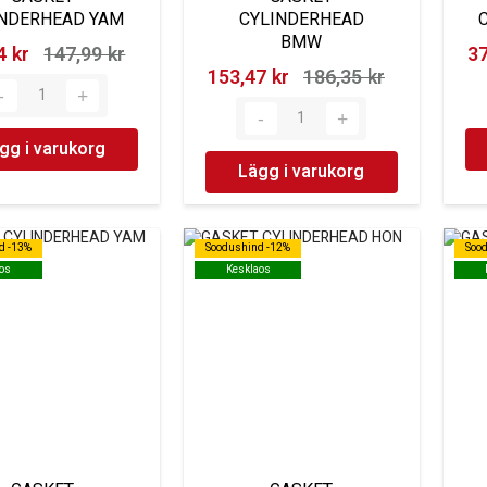
INDERHEAD YAM
CYLINDERHEAD
BMW
 kr‎
147,99 kr‎
37
153,47 kr‎
186,35 kr‎
gg i varukorg
Lägg i varukorg
d -13%
d -13%
Soodushind -12%
Soodushind -12%
Soo
Soo
os
os
Kesklaos
Kesklaos