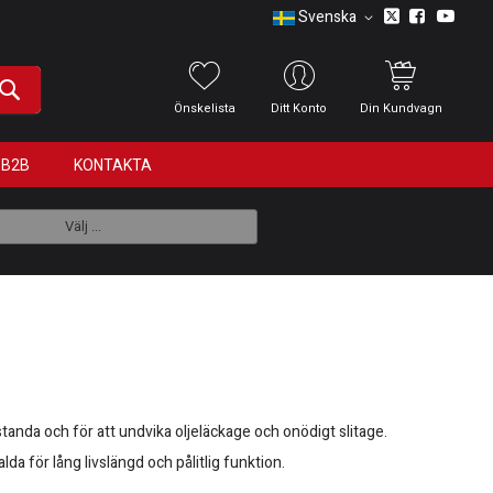
Svenska
Önskelista
Ditt Konto
Din Kundvagn
B2B
KONTAKTA
Välj ...
tanda och för att undvika oljeläckage och onödigt slitage.
da för lång livslängd och pålitlig funktion.