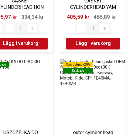
GASKET
GASKET
CYLINDERHEAD HON
CYLINDERHEAD YAM
5,97 kr‎
334,34 kr‎
405,59 kr‎
465,89 kr‎
Lägg i varukorg
Lägg i varukorg
klaos
klaos
Soodushind -20%
Soodushind -20%
Kesklaos
Kesklaos
USZCZELKA DO
outer cylinder head