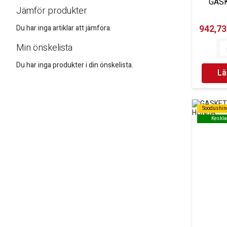
GAS
Jämför produkter
942,73 
Du har inga artiklar att jämföra.
Min önskelista
Du har inga produkter i din önskelista.
Lä
Soodushin
Soodushin
Keskla
Keskla