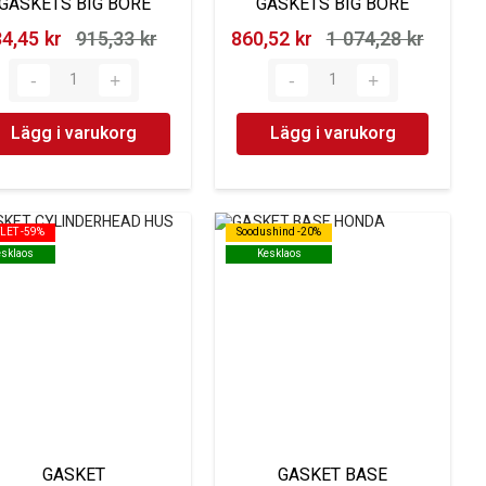
GASKETS BIG BORE
GASKETS BIG BORE
4,45 kr‎
915,33 kr‎
860,52 kr‎
1 074,28 kr‎
Lägg i varukorg
Lägg i varukorg
LET -59%
LET -59%
Soodushind -20%
Soodushind -20%
esklaos
esklaos
Kesklaos
Kesklaos
GASKET
GASKET BASE