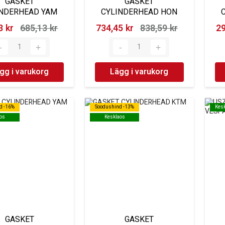
GASKET
GASKET
INDERHEAD YAM
CYLINDERHEAD HON
 kr‎
685,13 kr‎
734,45 kr‎
838,59 kr‎
29
gg i varukorg
Lägg i varukorg
d -16%
d -16%
Soodushind -13%
Soodushind -13%
Kes
Kes
os
os
Kesklaos
Kesklaos
GASKET
GASKET