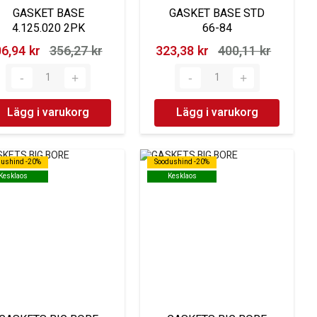
GASKET BASE
GASKET BASE STD
4.125.020 2PK
66-84
6,94 kr‎
356,27 kr‎
323,38 kr‎
400,11 kr‎
Lägg i varukorg
Lägg i varukorg
dushind -20%
dushind -20%
Soodushind -20%
Soodushind -20%
Kesklaos
Kesklaos
Kesklaos
Kesklaos