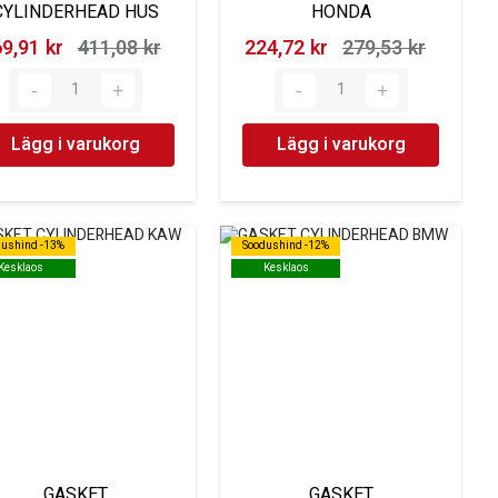
CYLINDERHEAD HUS
HONDA
9,91 kr‎
411,08 kr‎
224,72 kr‎
279,53 kr‎
Lägg i varukorg
Lägg i varukorg
dushind -13%
dushind -13%
Soodushind -12%
Soodushind -12%
Kesklaos
Kesklaos
Kesklaos
Kesklaos
GASKET
GASKET