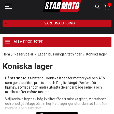
VARUOSA OTSING
ALLA PRODUKTER
Hem
Reservdelar
Lager, bussningar, tätningar
Koniska lager
Koniska lager
På
starmoto.se
hittar du koniska lager för motorcykel och ATV
som ger stabilitet, precision och lång livslängd. Perfekt för
hjulnav, styrlager och andra utsatta delar där både radiella och
axiella krafter måste tas upp.
Välj koniska lager av hög kvalitet för att minska glapp, vibrationer
och onödigt slitage på din hoj. Rätt lager gör stor skillnad för både
körkänsla och säkerhet.