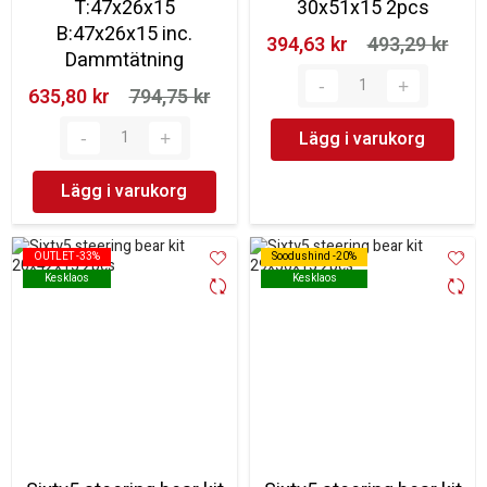
T:47x26x15
30x51x15 2pcs
B:47x26x15 inc.
394,63 kr‎
493,29 kr‎
Dammtätning
635,80 kr‎
794,75 kr‎
Lägg i varukorg
Lägg i varukorg
OUTLET -33%
OUTLET -33%
Soodushind -20%
Soodushind -20%
Kesklaos
Kesklaos
Kesklaos
Kesklaos