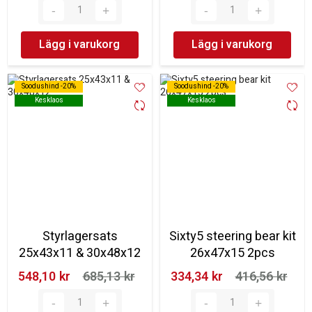
Lägg i varukorg
Lägg i varukorg
Soodushind -20%
Soodushind -20%
Soodushind -20%
Soodushind -20%
Kesklaos
Kesklaos
Kesklaos
Kesklaos
Styrlagersats
Sixty5 steering bear kit
25x43x11 & 30x48x12
26x47x15 2pcs
548,10 kr‎
685,13 kr‎
334,34 kr‎
416,56 kr‎