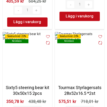
405,59 kr‎
504,25 kr‎
Lägg i varukorg
Lägg i varukorg
Soodushind -20%
Soodushind -20%
Soodushind -20%
Soodushind -20%
Kesklaos
Kesklaos
Kesklaos
Kesklaos
Sixty5 steering bear kit
Tourmax Styrlagersats
30x50x15 2pcs
28x52x16.5 *2st
350,78 kr‎
438,48 kr‎
575,51 kr‎
718,01 kr‎