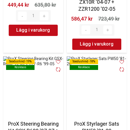
ZX10R '04-07 +
449,44 kr‎
635,80 kr‎
ZZR1200 '02-05
586,47 kr‎
723,49 kr‎
Lägg i varukorg
Lägg i varukorg
Soodushind -19%
Soodushind -19%
Soodushind -18%
Soodushind -18%
Kesklaos
Kesklaos
Kesklaos
Kesklaos
ProX Steering Bearing
ProX Styrlager Sats