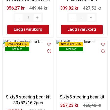
356,27 kr‎
449,44 kr‎
339,82 kr‎
427,52 kr‎
Lägg i varukorg
Lägg i varukorg
Soodushind -20%
Soodushind -20%
Soodushind -20%
Soodushind -20%
Kesklaos
Kesklaos
Kesklaos
Kesklaos
Sixty5 steering bear kit
Sixty5 steering bear kit
30x52x16 2pcs
367,23 kr‎
460,40 kr‎