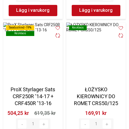
Lägg i varukorg
Lägg i varukorg
Soodushind -19%
Soodushind -19%
Kesklaos
Kesklaos
Kesklaos
Kesklaos
ProX Styrlager Sats
ŁOŻYSKO
CRF250R '14-17 +
KIEROWNICY DO
CRF450R '13-16
ROMET CRS50/125
504,25 kr‎
619,35 kr‎
169,91 kr‎