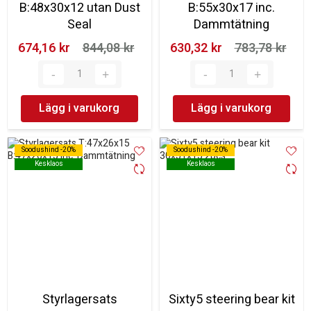
B:48x30x12 utan Dust
B:55x30x17 inc.
Seal
Dammtätning
674,16 kr‎
844,08 kr‎
630,32 kr‎
783,78 kr‎
Lägg i varukorg
Lägg i varukorg
Soodushind -20%
Soodushind -20%
Soodushind -20%
Soodushind -20%
Kesklaos
Kesklaos
Kesklaos
Kesklaos
Styrlagersats
Sixty5 steering bear kit