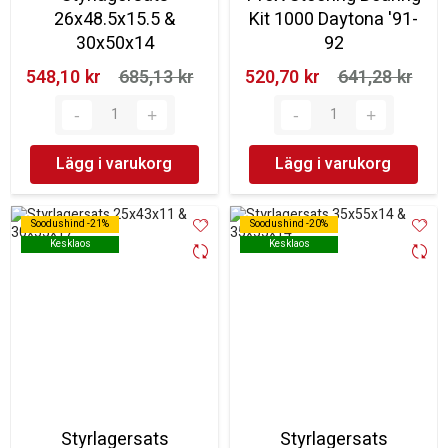
26x48.5x15.5 &
Kit 1000 Daytona '91-
30x50x14
92
548,10 kr‎
685,13 kr‎
520,70 kr‎
641,28 kr‎
Lägg i varukorg
Lägg i varukorg
Soodushind -21%
Soodushind -21%
Soodushind -20%
Soodushind -20%
Kesklaos
Kesklaos
Kesklaos
Kesklaos
Styrlagersats
Styrlagersats