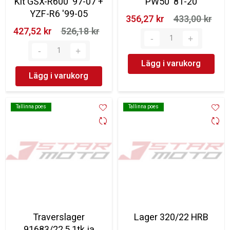
Kit GSX-R600 '97-07 +
PW50 '81-20
YZF-R6 '99-05
356,27 kr‎
433,00 kr‎
427,52 kr‎
526,18 kr‎
Lägg i varukorg
Lägg i varukorg
Tallinna poes
Tallinna poes
Tallinna poes
Tallinna poes
Traverslager
Lager 320/22 HRB
91683/22,5 1tk ja