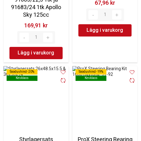
67,96 kr‎
91683/24 1tk Apollo
Sky 125cc
169,91 kr‎
Lägg i varukorg
Lägg i varukorg
Soodushind -20%
Soodushind -20%
Soodushind -19%
Soodushind -19%
Kesklaos
Kesklaos
Kesklaos
Kesklaos
Styrlagersats
ProX Steering Bearing