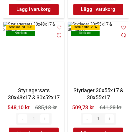
Lägg i varukorg
Lägg i varukorg
Soodushind -20%
Soodushind -20%
Soodushind -21%
Soodushind -21%
Kesklaos
Kesklaos
Kesklaos
Kesklaos
Styrlagersats
Styrlager 30x55x17 &
30x48x17 & 30x52x17
30x55x17
548,10 kr‎
685,13 kr‎
509,73 kr‎
641,28 kr‎