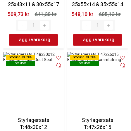
25x43x11 & 30x55x17
35x55x14 & 35x55x14
509,73 kr‎
641,28 kr‎
548,10 kr‎
685,13 kr‎
Lägg i varukorg
Lägg i varukorg
Soodushind -20%
Soodushind -20%
Soodushind -20%
Soodushind -20%
Kesklaos
Kesklaos
Kesklaos
Kesklaos
Styrlagersats
Styrlagersats
T:48x30x12
T:47x26x15