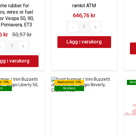
ame rubber for
ramkit ATM
es, wires or fuel
646,76 kr‎
for Vespa 50, 90,
 Primavera, ET3
 kr‎
50,97 kr‎
Lägg i varukorg
gg i varukorg
d -19%
d -19%
Soodushind -19%
Soodushind -19%
Kes
Kes
os
os
Kesklaos
Kesklaos