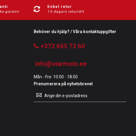
anti
Enkel retur
ka-garanti
14 dagars returrätt
Behöver du hjälp? / Våra kontaktuppgifter
+372 655 73 60
info@starmoto.ee
Mån - Fre: 10:00 - 18:00
Prenumerera på nyhetsbrevet
Prenumerera
på
vårt
nyhetsbrev: