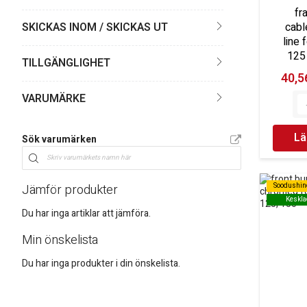
fr
cabl
SKICKAS INOM / SKICKAS UT
line 
125
TILLGÄNGLIGHET
40,56
VARUMÄRKE
Lä
Sök varumärken
Soodushin
Soodushin
Jämför produkter
Keskla
Keskla
Du har inga artiklar att jämföra.
Min önskelista
Du har inga produkter i din önskelista.