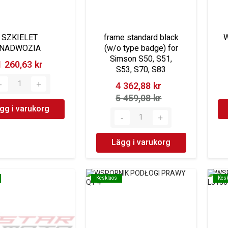
SZKIELET
frame standard black
NADWOZIA
(w/o type badge) for
Simson S50, S51,
1 260,63 kr‎
S53, S70, S83
4 362,88 kr‎
5 459,08 kr‎
gg i varukorg
Lägg i varukorg
Kesklaos
Kesklaos
Kes
Kes