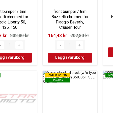
nt bumper / trim
front bumper / trim
etti chromed for
Buzzetti chromed for
ggio Liberty 50,
Piaggio Beverly,
125, 150
Cruiser, Tour
 kr‎
202,80 kr‎
164,43 kr‎
202,80 kr‎
gg i varukorg
Lägg i varukorg
Soodushind -20%
Soodushind -20%
Kes
Kes
Kesklaos
Kesklaos