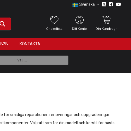
Svenska
Önskelista
Ditt Konto
Din Kundvagn
B2B
KONTAKTA
Välj ...
de för smidiga reparationer, renoveringar och uppgraderingar.
stkomponenter. Välj rätt ram för din modell och körstil för bästa