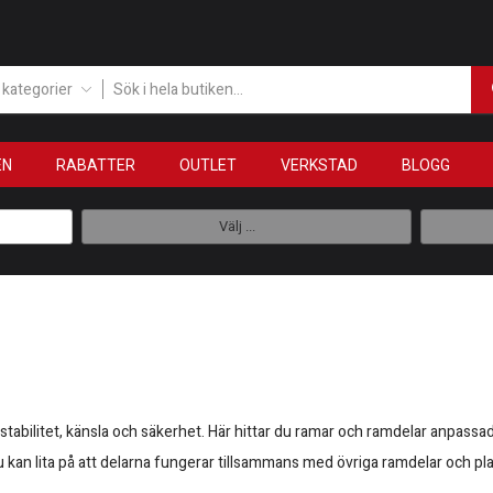
a kategorier
EN
RABATTER
OUTLET
VERKSTAD
BLOGG
Välj ...
tabilitet, känsla och säkerhet. Här hittar du ramar och ramdelar anpassa
 kan lita på att delarna fungerar tillsammans med övriga ramdelar och pla