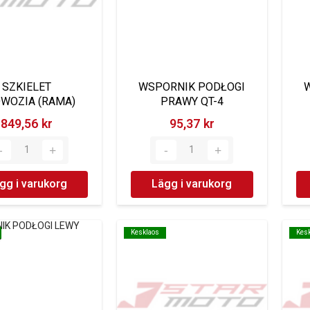
SZKIELET
WSPORNIK PODŁOGI
WOZIA (RAMA)
PRAWY QT-4
849,56 kr‎
95,37 kr‎
gg i varukorg
Lägg i varukorg
Kesklaos
Kesklaos
Kes
Kes