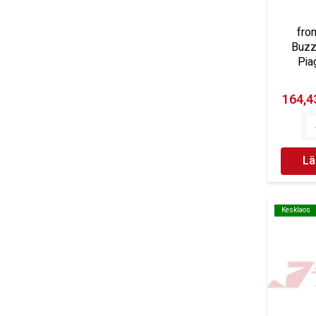
fro
Buzz
Pia
164,43
Lä
Kesklaos
Kesklaos