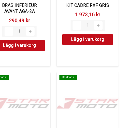
BRAS INFERIEUR
KIT CADRE RXF GRIS
AVANT AGA-2A
1 973,16 kr‎
290,49 kr‎
Lägg i varukorg
Lägg i varukorg
klaos
klaos
Kesklaos
Kesklaos