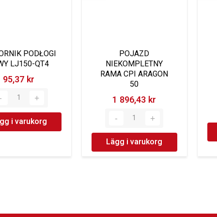
ORNIK PODŁOGI
POJAZD
WY LJ150-QT4
NIEKOMPLETNY
RAMA CPI ARAGON
95,37 kr‎
50
1 896,43 kr‎
gg i varukorg
Lägg i varukorg