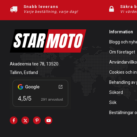
Snabb leverans
Säkra 
Varje beställning, varje dag!
Vi värde
Information
Blogg och nyh
Om företaget
Användarvillko
Akadeemia tee 78, 13520
Cookies och in
Tallinn, Estland
Behandling av
Sökord
Sök
Beställningar 