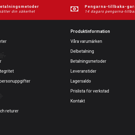
betalningsmetoder
Pengarna-tillbaka-gar
sätter din säkerhet
14 dagars pengarna-tillba
Produktinformation
eter
Våra varumärken
Delbetalning
r
Betalningsmetoder
tegritet
Leveranstider
 personuppgifter
Lagersaldo
Prislista för verkstad
Kontakt
och returer