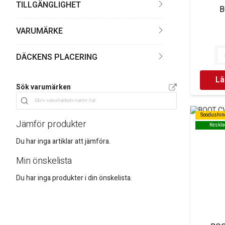
TILLGÄNGLIGHET
B
VARUMÄRKE
DÄCKENS PLACERING
Lä
Sök varumärken
Soodushin
Soodushin
Jämför produkter
Keskla
Keskla
Du har inga artiklar att jämföra.
Min önskelista
Du har inga produkter i din önskelista.