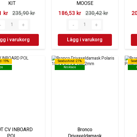
KIT
MOOSE
 kr‎
235,90 kr‎
186,53 kr‎
230,42 kr‎
20
gg i varukorg
Lägg i varukorg
d -19%
d -19%
Soodushind -21%
Soodushind -21%
Soo
Soo
os
os
Kesklaos
Kesklaos
T CV INBOARD
Bronco
POL
Drivaxeldamask