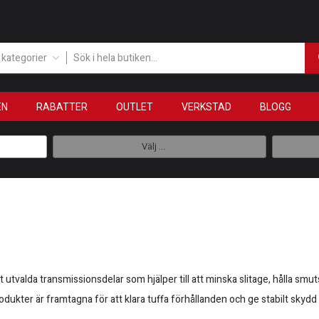
a kategorier
EN
RABATTER
OUTLET
VERKSTAD
BLOGG
Välj ...
t utvalda transmissionsdelar som hjälper till att minska slitage, hålla smut
ukter är framtagna för att klara tuffa förhållanden och ge stabilt skydd 