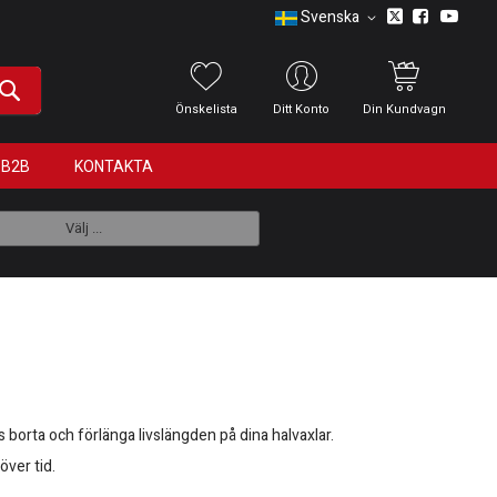
Svenska
Önskelista
Ditt Konto
Din Kundvagn
B2B
KONTAKTA
Välj ...
s borta och förlänga livslängden på dina halvaxlar.
över tid.