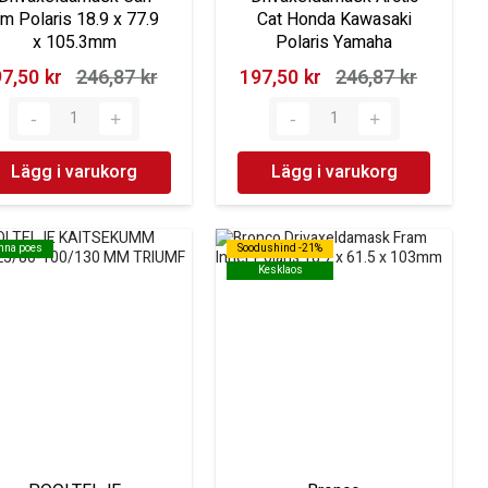
m Polaris 18.9 x 77.9
Cat Honda Kawasaki
x 105.3mm
Polaris Yamaha
7,50 kr‎
246,87 kr‎
197,50 kr‎
246,87 kr‎
Lägg i varukorg
Lägg i varukorg
inna poes
inna poes
Soodushind -21%
Soodushind -21%
Kesklaos
Kesklaos