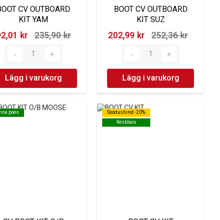
BOOT CV OUTBOARD
BOOT CV OUTBOARD
KIT YAM
KIT SUZ
2,01 kr‎
235,90 kr‎
202,99 kr‎
252,36 kr‎
Lägg i varukorg
Lägg i varukorg
inna poes
inna poes
Soodushind -20%
Soodushind -20%
Kesklaos
Kesklaos