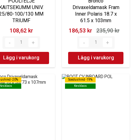
POOLTELJE
Bronco
KAITSEKUMM UNIV.
Drivaxeldamask Fram
25/80-100/130 MM
Inner Polaris 18.7 x
TRIUMF
61.5 x 103mm
108,62 kr‎
186,53 kr‎
235,90 kr‎
Lägg i varukorg
Lägg i varukorg
dushind -20%
dushind -20%
Soodushind -19%
Soodushind -19%
Kesklaos
Kesklaos
Kesklaos
Kesklaos