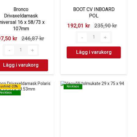
Bronco
BOOT CV INBOARD
Drivaxeldamask
POL
niversal 16 x 58/73 x
192,01 kr‎
235,90 kr‎
107mm
7,50 kr‎
246,87 kr‎
Lägg i varukorg
Lägg i varukorg
dushind -20%
dushind -20%
Kesklaos
Kesklaos
Kesklaos
Kesklaos