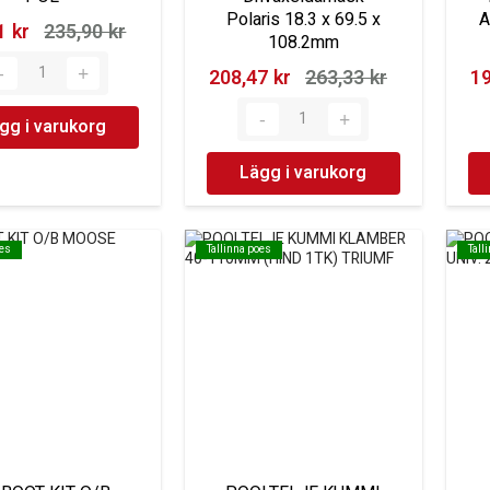
Polaris 18.3 x 69.5 x
A
 kr‎
235,90 kr‎
108.2mm
208,47 kr‎
263,33 kr‎
19
gg i varukorg
Lägg i varukorg
oes
oes
Tallinna poes
Tallinna poes
Tall
Tall