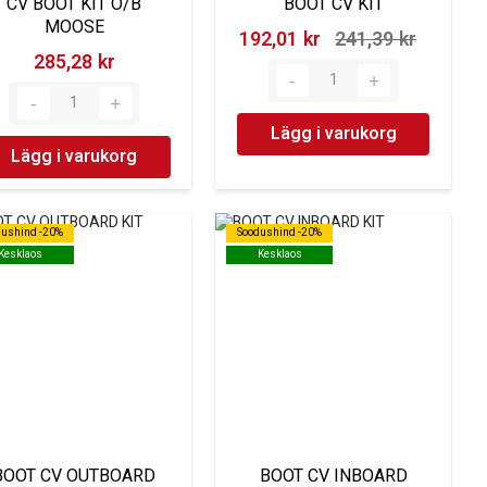
CV BOOT KIT O/B
BOOT CV KIT
MOOSE
192,01 kr‎
241,39 kr‎
285,28 kr‎
Lägg i varukorg
Lägg i varukorg
dushind -20%
dushind -20%
Soodushind -20%
Soodushind -20%
Kesklaos
Kesklaos
Kesklaos
Kesklaos
BOOT CV OUTBOARD
BOOT CV INBOARD