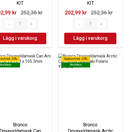
KIT
KIT
2,99 kr‎
252,36 kr‎
202,99 kr‎
252,36 kr‎
Lägg i varukorg
Lägg i varukorg
dushind -20%
dushind -20%
Soodushind -20%
Soodushind -20%
Kesklaos
Kesklaos
Kesklaos
Kesklaos
Bronco
Bronco
Drivaxeldamask Can
Drivaxeldamask Arctic