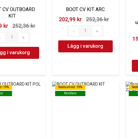
T CV OUTBOARD
BOOT CV KIT ARC
KIT
202,99 kr‎
252,36 kr‎
u
 kr‎
252,36 kr‎
19
Lägg i varukorg
gg i varukorg
d -19%
d -19%
Soodushind -19%
Soodushind -19%
Soo
Soo
os
os
Kesklaos
Kesklaos