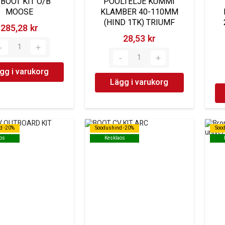
 BOOT KIT O/B
POOLTELJE KUMMI
MOOSE
KLAMBER 40-110MM
(HIND 1TK) TRIUMF
285,28 kr‎
28,53 kr‎
gg i varukorg
Lägg i varukorg
d -20%
d -20%
Soodushind -20%
Soodushind -20%
Soo
Soo
os
os
Kesklaos
Kesklaos