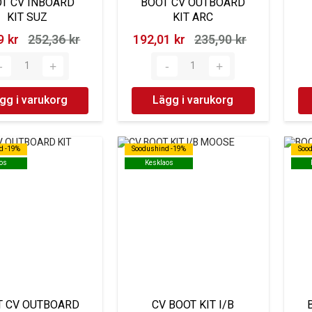
T CV INBOARD
BOOT CV OUTBOARD
KIT SUZ
KIT ARC
 kr‎
252,36 kr‎
192,01 kr‎
235,90 kr‎
gg i varukorg
Lägg i varukorg
d -19%
d -19%
Soodushind -19%
Soodushind -19%
Soo
Soo
os
os
Kesklaos
Kesklaos
T CV OUTBOARD
CV BOOT KIT I/B