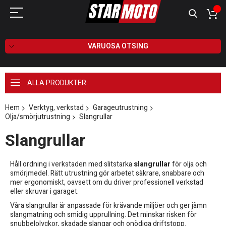
VARUOSA OTSING
ALLA PRODUKTER
Hem
Verktyg, verkstad
Garageutrustning
Olja/smörjutrustning
Slangrullar
Slangrullar
Håll ordning i verkstaden med slitstarka
slangrullar
för olja och
smörjmedel. Rätt utrustning gör arbetet säkrare, snabbare och
mer ergonomiskt, oavsett om du driver professionell verkstad
eller skruvar i garaget.
Våra slangrullar är anpassade för krävande miljöer och ger jämn
slangmatning och smidig upprullning. Det minskar risken för
snubbelolyckor, skadade slangar och onödiga driftstopp.