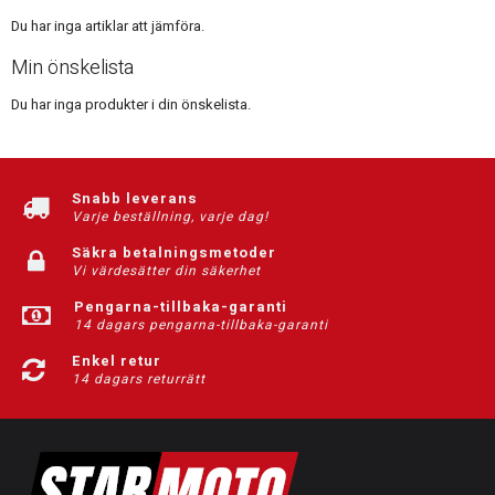
Du har inga artiklar att jämföra.
Min önskelista
Du har inga produkter i din önskelista.
Snabb leverans
Varje beställning, varje dag!
Säkra betalningsmetoder
Vi värdesätter din säkerhet
Pengarna-tillbaka-garanti
14 dagars pengarna-tillbaka-garanti
Enkel retur
14 dagars returrätt