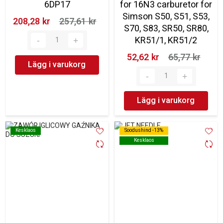
6DP17
for 16N3 carburetor for
Simson S50, S51, S53,
208,28 kr‎
257,61 kr‎
S70, S83, SR50, SR80,
KR51/1, KR51/2
52,62 kr‎
65,77 kr‎
Lägg i varukorg
Lägg i varukorg
Kesklaos
Kesklaos
Soodushind -13%
Soodushind -13%
Kesklaos
Kesklaos