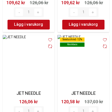
109,62 kr‎
126,06 kr‎
109,62 kr‎
126,06 kr‎
Lägg i varukorg
Lägg i varukorg
Soodushind -12%
Soodushind -12%
Kesklaos
Kesklaos
JET NEEDLE
JET NEEDLE
126,06 kr‎
120,58 kr‎
137,03 kr‎