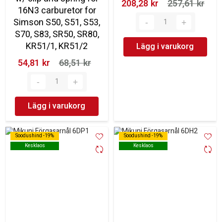
208,28 kr‎
257,61 kr‎
16N3 carburetor for
Simson S50, S51, S53,
S70, S83, SR50, SR80,
KR51/1, KR51/2
Lägg i varukorg
54,81 kr‎
68,51 kr‎
Lägg i varukorg
Soodushind -19%
Soodushind -19%
Soodushind -19%
Soodushind -19%
Kesklaos
Kesklaos
Kesklaos
Kesklaos