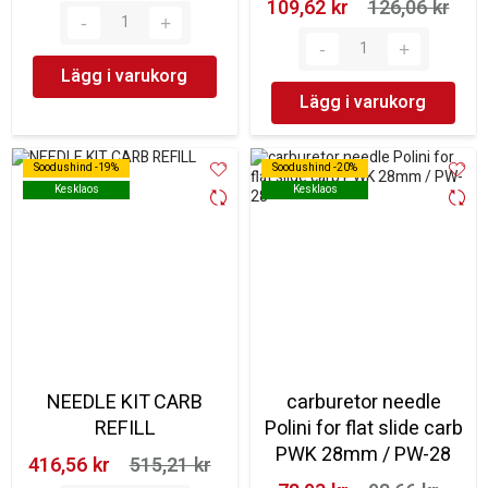
109,62 kr‎
126,06 kr‎
Lägg i varukorg
Lägg i varukorg
Soodushind -19%
Soodushind -19%
Soodushind -20%
Soodushind -20%
Kesklaos
Kesklaos
Kesklaos
Kesklaos
NEEDLE KIT CARB
carburetor needle
REFILL
Polini for flat slide carb
PWK 28mm / PW-28
416,56 kr‎
515,21 kr‎