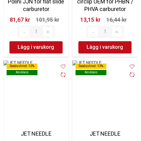
Polini JJN for flat slide
circlip OEM for PHBN /
carburetor
PHVA carburetor
81,67 kr‎
101,95 kr‎
13,15 kr‎
16,44 kr‎
Lägg i varukorg
Lägg i varukorg
Soodushind -13%
Soodushind -13%
Soodushind -13%
Soodushind -13%
Kesklaos
Kesklaos
Kesklaos
Kesklaos
JET NEEDLE
JET NEEDLE