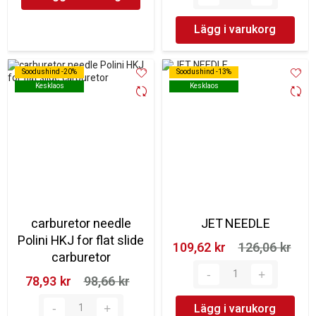
Lägg i varukorg
Soodushind -20%
Soodushind -20%
Soodushind -13%
Soodushind -13%
Kesklaos
Kesklaos
Kesklaos
Kesklaos
carburetor needle
JET NEEDLE
Polini HKJ for flat slide
109,62 kr‎
126,06 kr‎
carburetor
78,93 kr‎
98,66 kr‎
Lägg i varukorg