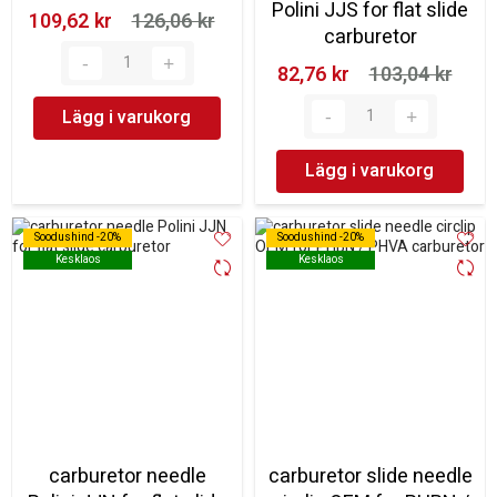
Polini JJS for flat slide
109,62 kr‎
126,06 kr‎
carburetor
82,76 kr‎
103,04 kr‎
Lägg i varukorg
Lägg i varukorg
Soodushind -20%
Soodushind -20%
Soodushind -20%
Soodushind -20%
Kesklaos
Kesklaos
Kesklaos
Kesklaos
carburetor needle
carburetor slide needle