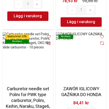
78,93 kr‎
98,66 kr‎
Lägg i varukorg
Lägg i varukorg
Soodushind -20%
Soodushind -20%
Kesklaos
Kesklaos
Kesklaos
Kesklaos
Carburetor needle set
ZAWÓR IGLICOWY
Polini for PWK type
GAŹŃIKA DO HONDA
carburetor, Polini,
84,41 kr‎
Keihin, Naraku, Stage6,