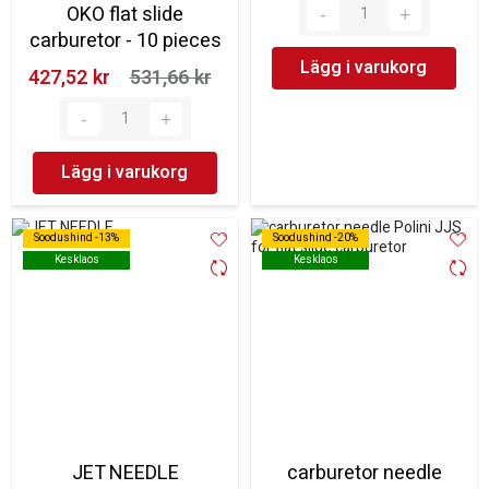
OKO flat slide
carburetor - 10 pieces
Lägg i varukorg
427,52 kr‎
531,66 kr‎
Lägg i varukorg
Soodushind -13%
Soodushind -13%
Soodushind -20%
Soodushind -20%
Kesklaos
Kesklaos
Kesklaos
Kesklaos
JET NEEDLE
carburetor needle