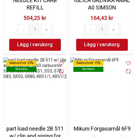
NEEDLE KIT CARB
IGLICA GAŹNIKA AMAL
REFILL
A0 SIMSON
504,25 kr‎
164,43 kr‎
Lägg i varukorg
Lägg i varukorg
Soodushind -20%
Soodushind -20%
Soodushind -19%
Soodushind -19%
Kesklaos
Kesklaos
Kesklaos
Kesklaos
part load needle 2B 511
Mikuni Förgasarnål 6F9
w/ clip and spring for