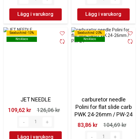
Lägg i varukorg
Lägg i varukorg
Soodushind -13%
Soodushind -13%
Soodushind -20%
Soodushind -20%
Kesklaos
Kesklaos
Kesklaos
Kesklaos
JET NEEDLE
carburetor needle
Polini for flat slide carb
109,62 kr‎
126,06 kr‎
PWK 24-26mm / PW-24
83,86 kr‎
104,69 kr‎
Lägg i varukorg