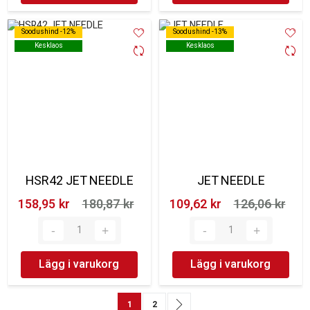
Soodushind -12%
Soodushind -12%
Soodushind -13%
Soodushind -13%
Kesklaos
Kesklaos
Kesklaos
Kesklaos
HSR42 JET NEEDLE
JET NEEDLE
158,95 kr‎
180,87 kr‎
109,62 kr‎
126,06 kr‎
Lägg i varukorg
Lägg i varukorg
Sida
You're currently reading page
Sida
Sida
Nästa
1
2