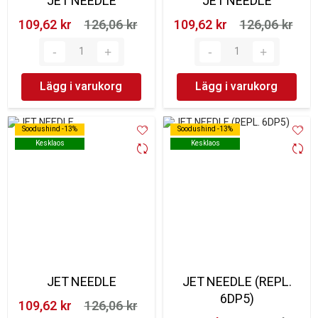
JET NEEDLE
JET NEEDLE
109,62 kr‎
126,06 kr‎
109,62 kr‎
126,06 kr‎
Lägg i varukorg
Lägg i varukorg
Soodushind -13%
Soodushind -13%
Soodushind -13%
Soodushind -13%
Kesklaos
Kesklaos
Kesklaos
Kesklaos
JET NEEDLE
JET NEEDLE (REPL.
6DP5)
109,62 kr‎
126,06 kr‎