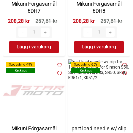
Mikuni Förgasarnål
Mikuni Förgasarnål
6DH7
6DH8
208,28 kr‎
257,61 kr‎
208,28 kr‎
257,61 kr‎
Lägg i varukorg
Lägg i varukorg
Soodushind -19%
Soodushind -19%
Soodushind -20%
Soodushind -20%
Kesklaos
Kesklaos
Kesklaos
Kesklaos
Mikuni Förgasarnål
part load needle w/ clip