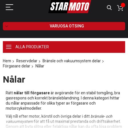
VARUOSA OTSING
ALLA PRODUKTER
Hem
Reservdelar
Bränsle och vakuumsystem delar
Förgasare delar
Nålar
Nålar
Rätt
nålar till förgasare
är avgörande för en stabil tomgång, bra
gasrespons och korrekt bränsleblandning. I denna kategori hittar
du nålar anpassade för olika typer av förgasare och
motorcykelmodeller.
Välj nål efter motor, körstil och övriga delar i ditt
bränsle- och
vakuumsystem
för att få ut maximal prestanda och driftsäkerhet.
Genom att byta slitna eller felaktiga nålar kan du ofta lösa problem