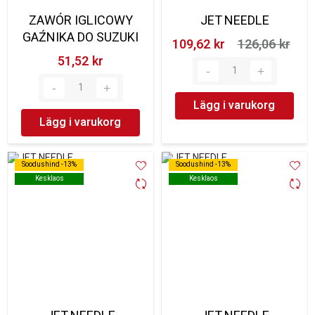
ZAWÓR IGLICOWY
JET NEEDLE
GAŹNIKA DO SUZUKI
109,62 kr‎
126,06 kr‎
51,52 kr‎
Lägg i varukorg
Lägg i varukorg
Soodushind -13%
Soodushind -13%
Soodushind -13%
Soodushind -13%
Kesklaos
Kesklaos
Kesklaos
Kesklaos