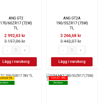
ANG GT2
ANG GT2A
170/60ZR17 (72W)
190/55ZR17 (75W)
TL
TL
2 992,63 kr‎
3 266,68 kr‎
3 157,06 kr‎
3 442,07 kr‎
Lägg i varukorg
Lägg i varukorg
dushind -5%
dushind -5%
OUTLET -18%
OUTLET -18%
Kesklaos
Kesklaos
Kesklaos
Kesklaos