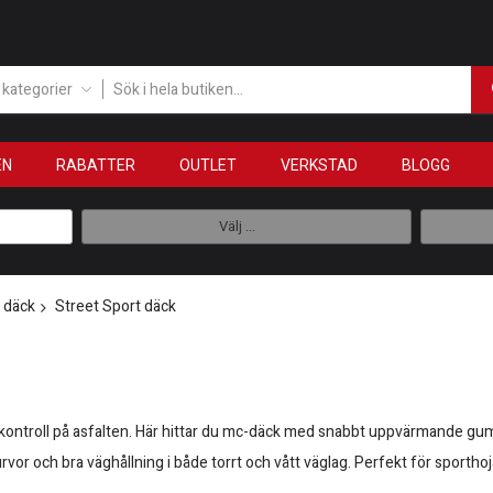
a kategorier
EN
RABATTER
OUTLET
VERKSTAD
BLOGG
Välj ...
 däck
Street Sport däck
ch kontroll på asfalten. Här hittar du mc-däck med snabbt uppvärmande g
kurvor och bra väghållning i både torrt och vått väglag. Perfekt för sporth