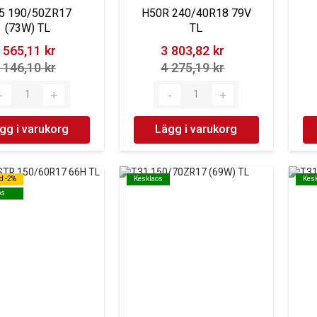
5 190/50ZR17
H50R 240/40R18 79V
(73W) TL
TL
 565,11 kr‎
3 803,82 kr‎
 146,10 kr‎
4 275,19 kr‎
gg i varukorg
Lägg i varukorg
d -2%
d -2%
Kesklaos
Kesklaos
Kes
Kes
os
os