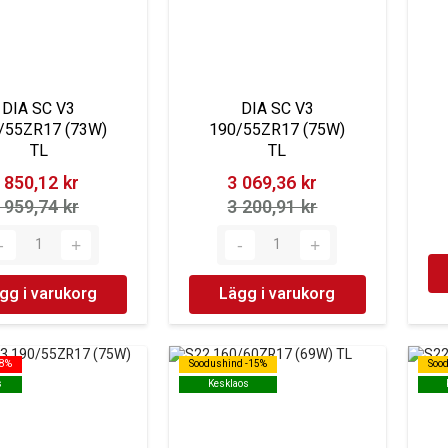
DIA SC V3
DIA SC V3
/55ZR17 (73W)
190/55ZR17 (75W)
TL
TL
 850,12 kr‎
3 069,36 kr‎
 959,74 kr‎
3 200,91 kr‎
gg i varukorg
Lägg i varukorg
18%
18%
Soodushind -15%
Soodushind -15%
Soo
Soo
s
s
Kesklaos
Kesklaos