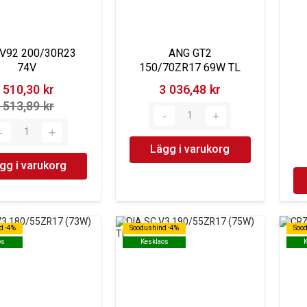
AV92 200/30R23
ANG GT2
74V
150/70ZR17 69W TL
 510,30 kr‎
3 036,48 kr‎
 513,89 kr‎
Lägg i varukorg
gg i varukorg
d -4%
d -4%
Soodushind -4%
Soodushind -4%
Soo
Soo
os
os
Kesklaos
Kesklaos