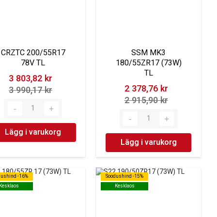
CRZTC 200/55R17
SSM MK3
78V TL
180/55ZR17 (73W)
TL
3 803,82 kr‎
2 378,76 kr‎
3 990,17 kr‎
2 915,90 kr‎
Lägg i varukorg
Lägg i varukorg
dushind -16%
dushind -16%
Soodushind -15%
Soodushind -15%
Kesklaos
Kesklaos
Kesklaos
Kesklaos