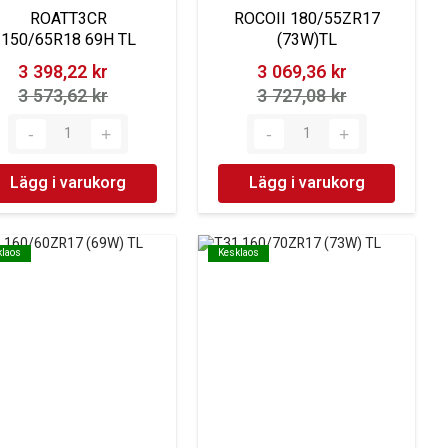
ROATT3CR
ROCOII 180/55ZR17
150/65R18 69H TL
(73W)TL
3 398,22 kr‎
3 069,36 kr‎
3 573,62 kr‎
3 727,08 kr‎
Lägg i varukorg
Lägg i varukorg
klaos
klaos
Kesklaos
Kesklaos