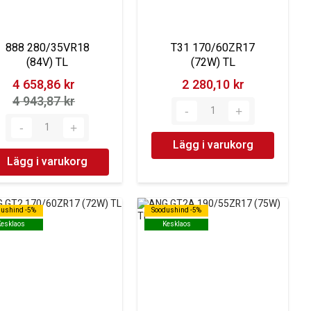
888 280/35VR18
T31 170/60ZR17
(84V) TL
(72W) TL
4 658,86 kr‎
2 280,10 kr‎
4 943,87 kr‎
Lägg i varukorg
Lägg i varukorg
dushind -5%
dushind -5%
Soodushind -5%
Soodushind -5%
Kesklaos
Kesklaos
Kesklaos
Kesklaos