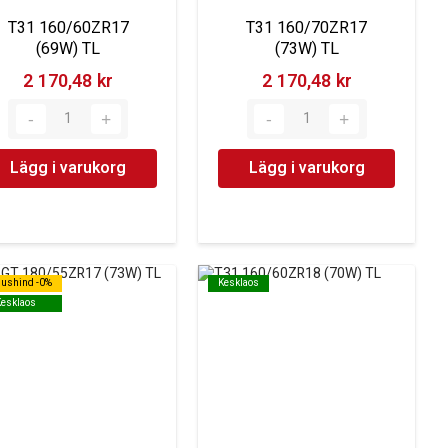
T31 160/60ZR17
T31 160/70ZR17
(69W) TL
(73W) TL
2 170,48 kr‎
2 170,48 kr‎
Lägg i varukorg
Lägg i varukorg
dushind -0%
dushind -0%
Kesklaos
Kesklaos
Kesklaos
Kesklaos