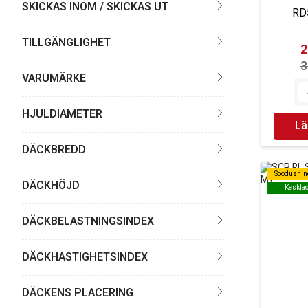
SKICKAS INOM / SKICKAS UT
RD
TILLGÄNGLIGHET
2
3
VARUMÄRKE
HJULDIAMETER
Lä
DÄCKBREDD
Soodushin
Soodushin
DÄCKHÖJD
Keskla
Keskla
DÄCKBELASTNINGSINDEX
DÄCKHASTIGHETSINDEX
DÄCKENS PLACERING