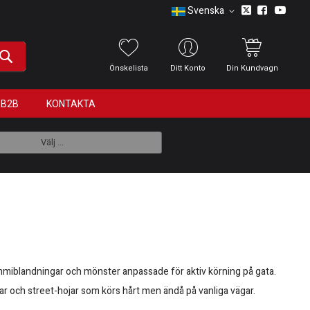
Svenska
Önskelista
Ditt Konto
Din Kundvagn
B2B
KONTAKTA
Välj ...
ummiblandningar och mönster anpassade för aktiv körning på gata.
ojar och street-hojar som körs hårt men ändå på vanliga vägar.