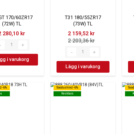
GT 170/60ZR17
T31 180/55ZR17
(72W) TL
(73W) TL
2 280,10 kr‎
2 159,52 kr‎
2 203,36 kr‎
gg i varukorg
Lägg i varukorg
d -6%
d -6%
Soodushind -6%
Soodushind -6%
Soo
Soo
os
os
Kesklaos
Kesklaos