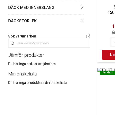
DÄCK MED INNERSLANG
150
DÄCKSTORLEK
1
2
Sök varumärken
Lä
Jämför produkter
Du har inga artiklar att jämföra.
Min önskelista
Kesklaos
Kesklaos
Du har inga produkter i din önskelista.