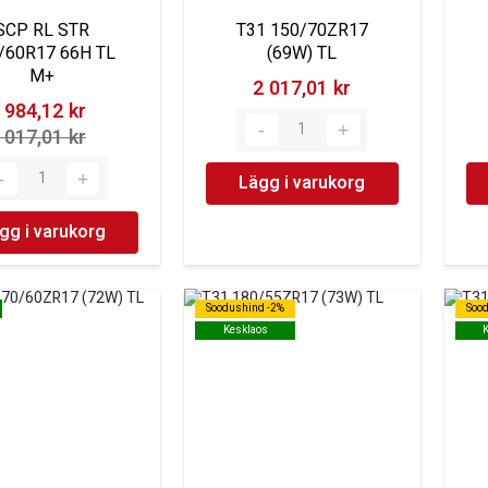
SCP RL STR
T31 150/70ZR17
/60R17 66H TL
(69W) TL
M+
2 017,01 kr‎
 984,12 kr‎
 017,01 kr‎
Lägg i varukorg
gg i varukorg
Soodushind -2%
Soodushind -2%
Soo
Soo
Kesklaos
Kesklaos