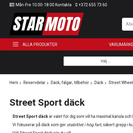
Mån-Fre 10:00-18:00 Kontakta
+372 655 73 60
All
ALLA PRODUKTER
VARUMÄRK
Välj ...
Hem
Reservdelar
Däck, fälgar, tillbehör
Däck
Street Wheel
Street Sport däck
Street Sport däck
är valet för dig som vill ha maximal känsla o
Vi fokuserar på däck som ger
stabilitet i hög fart
, säkert grepp i 