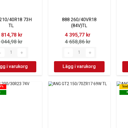
 210/40R18 73H
888 260/40VR18
TL
(84V)TL
 814,78 kr‎
4 395,77 kr‎
 044,98 kr‎
4 658,86 kr‎
gg i varukorg
Lägg i varukorg
54%
54%
Soo
Soo
s
s