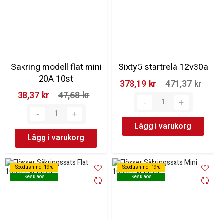
Sakring modell flat mini
Sixty5 startrelä 12v30a
20A 10st
378,19 kr‎
471,37 kr‎
38,37 kr‎
47,68 kr‎
Lägg i varukorg
Lägg i varukorg
Soodushind -19%
Soodushind -19%
Soodushind -19%
Soodushind -19%
Kesklaos
Kesklaos
Kesklaos
Kesklaos