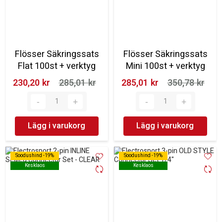
Flösser Säkringssats
Flösser Säkringssats
Flat 100st + verktyg
Mini 100st + verktyg
230,20 kr‎
285,01 kr‎
285,01 kr‎
350,78 kr‎
Lägg i varukorg
Lägg i varukorg
Soodushind -19%
Soodushind -19%
Soodushind -19%
Soodushind -19%
Kesklaos
Kesklaos
Kesklaos
Kesklaos