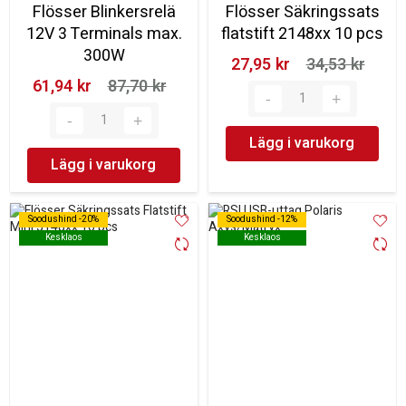
Flösser Blinkersrelä
Flösser Säkringssats
12V 3 Terminals max.
flatstift 2148xx 10 pcs
300W
27,95 kr‎
34,53 kr‎
61,94 kr‎
87,70 kr‎
Lägg i varukorg
Lägg i varukorg
Soodushind -20%
Soodushind -20%
Soodushind -12%
Soodushind -12%
Kesklaos
Kesklaos
Kesklaos
Kesklaos