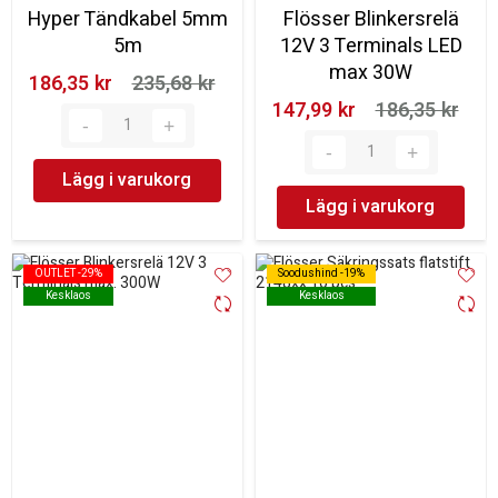
Hyper Tändkabel 5mm
Flösser Blinkersrelä
5m
12V 3 Terminals LED
max 30W
186,35 kr‎
235,68 kr‎
147,99 kr‎
186,35 kr‎
Lägg i varukorg
Lägg i varukorg
OUTLET -29%
OUTLET -29%
Soodushind -19%
Soodushind -19%
Kesklaos
Kesklaos
Kesklaos
Kesklaos