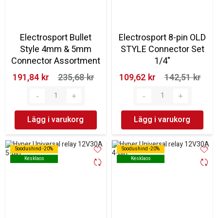
Electrosport Bullet
Electrosport 8-pin OLD
Style 4mm & 5mm
STYLE Connector Set
Connector Assortment
1/4"
191,84 kr‎
235,68 kr‎
109,62 kr‎
142,51 kr‎
Lägg i varukorg
Lägg i varukorg
Soodushind -20%
Soodushind -20%
Soodushind -20%
Soodushind -20%
Kesklaos
Kesklaos
Kesklaos
Kesklaos