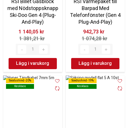
RSI Billet Gasblock
RSI Värmepaket till
med Nödstoppsknapp
Barpad Med
Ski-Doo Gen 4 (Plug-
Telefonfönster (Gen 4
And-Play)
Plug-And-Play)
1 140,05 kr‎
942,73 kr‎
1 381,21 kr‎
1 074,28 kr‎
Lägg i varukorg
Lägg i varukorg
Soodushind -20%
Soodushind -20%
Soodushind -19%
Soodushind -19%
Kesklaos
Kesklaos
Kesklaos
Kesklaos