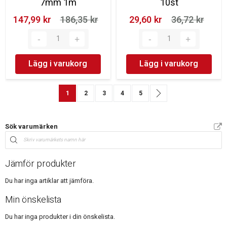
7mm 1m
10st
147,99 kr‎
186,35 kr‎
29,60 kr‎
36,72 kr‎
Lägg i varukorg
Lägg i varukorg
Sida
You're currently reading page
Sida
Sida
Sida
Sida
Sida
Nästa
1
2
3
4
5
Sök varumärken
Jämför produkter
Du har inga artiklar att jämföra.
Min önskelista
Du har inga produkter i din önskelista.