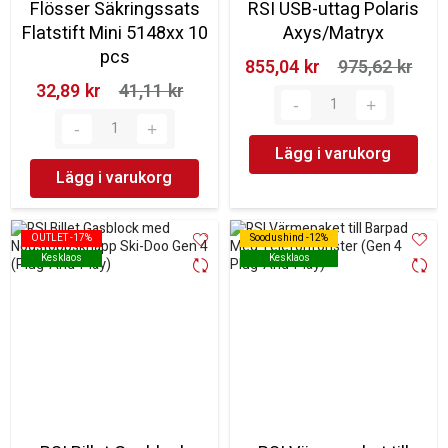
Flösser Säkringssats
RSI USB-uttag Polaris
Flatstift Mini 5148xx 10
Axys/Matryx
pcs
855,04 kr‎
975,62 kr‎
32,89 kr‎
41,11 kr‎
Lägg i varukorg
Lägg i varukorg
OUTLET -17%
OUTLET -17%
Soodushind -12%
Soodushind -12%
Kesklaos
Kesklaos
Kesklaos
Kesklaos