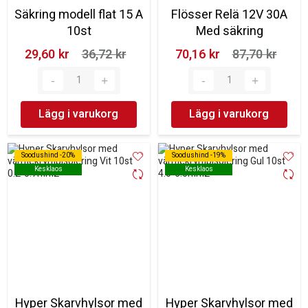
Säkring modell flat 15 A
Flösser Relä 12V 30A
10st
Med säkring
29,60 kr‎
36,72 kr‎
70,16 kr‎
87,70 kr‎
Lägg i varukorg
Lägg i varukorg
Soodushind -20%
Soodushind -20%
Soodushind -19%
Soodushind -19%
Kesklaos
Kesklaos
Kesklaos
Kesklaos
Hyper Skarvhylsor med
Hyper Skarvhylsor med