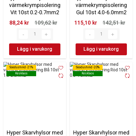
värmekrympisolering
värmekrympisolering
Vit 10st 0.2-0.7mm2
Gul 10st 4.0-6.0mm2
88,24 kr‎
109,62 kr‎
115,10 kr‎
142,51 kr‎
Lägg i varukorg
Lägg i varukorg
Soodushind -21%
Soodushind -21%
Soodushind -20%
Soodushind -20%
Kesklaos
Kesklaos
Kesklaos
Kesklaos
Hyper Skarvhylsor med
Hyper Skarvhylsor med