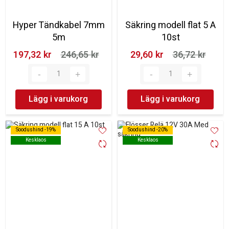
Hyper Tändkabel 7mm
Säkring modell flat 5 A
5m
10st
197,32 kr‎
246,65 kr‎
29,60 kr‎
36,72 kr‎
Lägg i varukorg
Lägg i varukorg
Soodushind -19%
Soodushind -19%
Soodushind -20%
Soodushind -20%
Kesklaos
Kesklaos
Kesklaos
Kesklaos