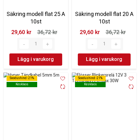
Säkring modell flat 25 A
Säkring modell flat 20 A
10st
10st
29,60 kr‎
36,72 kr‎
29,60 kr‎
36,72 kr‎
Lägg i varukorg
Lägg i varukorg
Soodushind -21%
Soodushind -21%
Soodushind -21%
Soodushind -21%
Kesklaos
Kesklaos
Kesklaos
Kesklaos