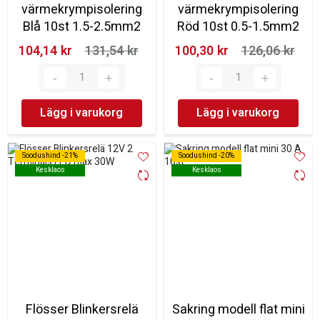
värmekrympisolering
värmekrympisolering
Blå 10st 1.5-2.5mm2
Röd 10st 0.5-1.5mm2
104,14 kr‎
131,54 kr‎
100,30 kr‎
126,06 kr‎
Lägg i varukorg
Lägg i varukorg
Soodushind -21%
Soodushind -21%
Soodushind -20%
Soodushind -20%
Kesklaos
Kesklaos
Kesklaos
Kesklaos
Flösser Blinkersrelä
Sakring modell flat mini