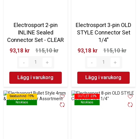
Electrosport 2-pin
Electrosport 3-pin OLD
INLINE Sealed
STYLE Connector Set
Connector Set - CLEAR
1/4"
93,18 kr‎
115,10 kr‎
93,18 kr‎
115,10 kr‎
Lägg i varukorg
Lägg i varukorg
Soodushind -19%
Soodushind -19%
OUTLET -23%
OUTLET -23%
Kesklaos
Kesklaos
Kesklaos
Kesklaos