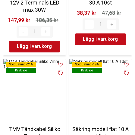
12V 2 Terminals LED
30 A 10st
max 30W
38,37 kr‎
47,68 kr‎
147,99 kr‎
186,35 kr‎
Lägg i varukorg
Lägg i varukorg
Soodushind -21%
Soodushind -21%
Soodushind -19%
Soodushind -19%
Kesklaos
Kesklaos
Kesklaos
Kesklaos
TMV Tändkabel Siliko
Säkring modell flat 10 A