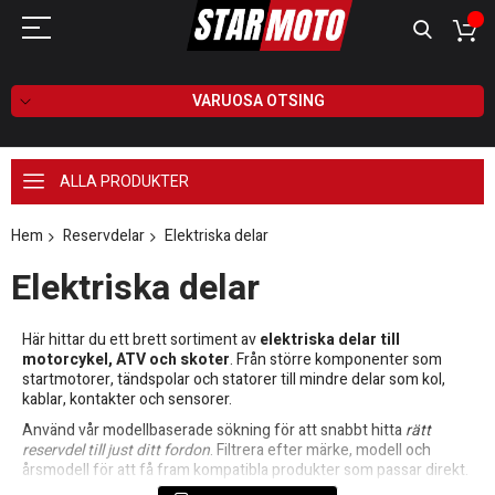
VARUOSA OTSING
ALLA PRODUKTER
Hem
Reservdelar
Elektriska delar
Elektriska delar
Här hittar du ett brett sortiment av
elektriska delar till
motorcykel, ATV och skoter
. Från större komponenter som
startmotorer, tändspolar och statorer till mindre delar som kol,
kablar, kontakter och sensorer.
Använd vår modellbaserade sökning för att snabbt hitta
rätt
reservdel till just ditt fordon
. Filtrera efter märke, modell och
årsmodell för att få fram kompatibla produkter som passar direkt.