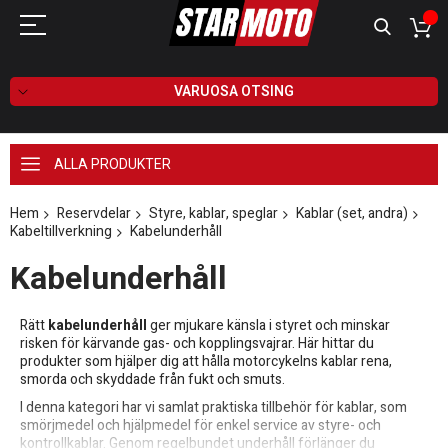
VARUOSA OTSING
ALLA PRODUKTER
Hem
Reservdelar
Styre, kablar, speglar
Kablar (set, andra)
Kabeltillverkning
Kabelunderhåll
Kabelunderhåll
Rätt
kabelunderhåll
ger mjukare känsla i styret och minskar
risken för kärvande gas- och kopplingsvajrar. Här hittar du
produkter som hjälper dig att hålla motorcykelns kablar rena,
smorda och skyddade från fukt och smuts.
I denna kategori har vi samlat praktiska tillbehör för kablar, som
smörjmedel och hjälpmedel för enkel service av styre- och
kontrollkablar. Genom regelbundet underhåll förlänger du