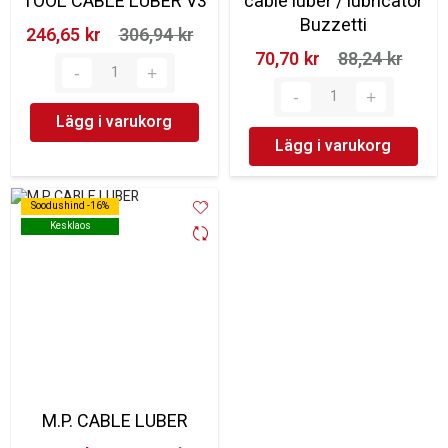
TOOL CABLE LUBER V3
cable luber / lubricator
Buzzetti
246,65 kr‎
306,94 kr‎
70,70 kr‎
88,24 kr‎
Lägg i varukorg
Lägg i varukorg
Soodushind -16%
Soodushind -16%
Kesklaos
Kesklaos
M.P. CABLE LUBER