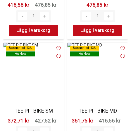
416,56 kr‎
476,85 kr‎
476,85 kr‎
Lägg i varukorg
Lägg i varukorg
Soodushind -13%
Soodushind -13%
Soodushind -13%
Soodushind -13%
Kesklaos
Kesklaos
Kesklaos
Kesklaos
TEE PIT BIKE SM
TEE PIT BIKE MD
372,71 kr‎
427,52 kr‎
361,75 kr‎
416,56 kr‎