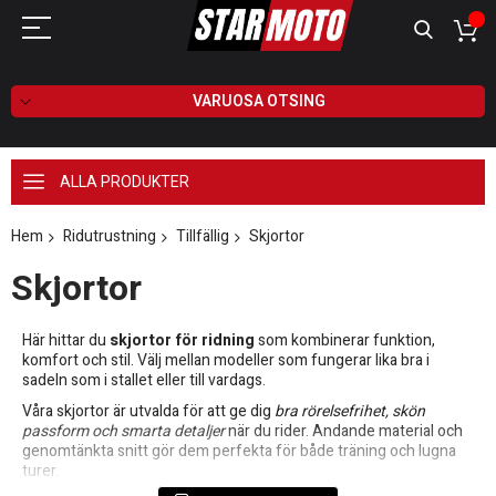
VARUOSA OTSING
ALLA PRODUKTER
Hem
Ridutrustning
Tillfällig
Skjortor
Skjortor
Här hittar du
skjortor för ridning
som kombinerar funktion,
komfort och stil. Välj mellan modeller som fungerar lika bra i
sadeln som i stallet eller till vardags.
Våra skjortor är utvalda för att ge dig
bra rörelsefrihet, skön
passform och smarta detaljer
när du rider. Andande material och
genomtänkta snitt gör dem perfekta för både träning och lugna
turer.