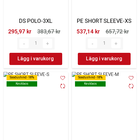
DS POLO-3XL
PE SHORT SLEEVE-XS
295,97 kr‎
383,67 kr‎
537,14 kr‎
657,72 kr‎
Lägg i varukorg
Lägg i varukorg
Soodushind -18%
Soodushind -18%
Soodushind -18%
Soodushind -18%
Kesklaos
Kesklaos
Kesklaos
Kesklaos