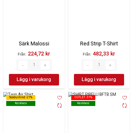
Särk Malossi
Red Strip T-Shirt
224,72 kr‎
482,33 kr‎
Från
Från
Lägg i varukorg
Lägg i varukorg
Soodushind -21%
Soodushind -21%
OUTLET -31%
OUTLET -31%
Kesklaos
Kesklaos
Kesklaos
Kesklaos