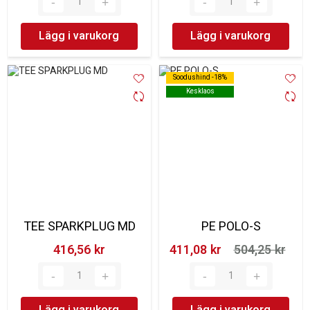
Lägg i varukorg
Lägg i varukorg
Soodushind -18%
Soodushind -18%
Kesklaos
Kesklaos
TEE SPARKPLUG MD
PE POLO-S
416,56 kr‎
411,08 kr‎
504,25 kr‎
Lägg i varukorg
Lägg i varukorg