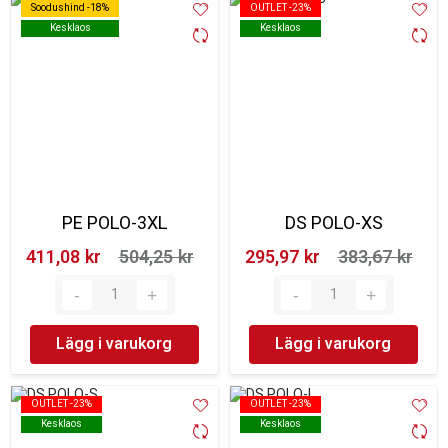
Soodushind -18%
Soodushind -18%
OUTLET -23%
OUTLET -23%
Kesklaos
Kesklaos
Kesklaos
Kesklaos
PE POLO-3XL
DS POLO-XS
411,08 kr‎
504,25 kr‎
295,97 kr‎
383,67 kr‎
Lägg i varukorg
Lägg i varukorg
OUTLET -23%
OUTLET -23%
OUTLET -23%
OUTLET -23%
Kesklaos
Kesklaos
Kesklaos
Kesklaos