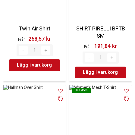
Twin Air Shirt
SHIRT PIRELLI BFTB
SM
268,57 kr‎
Från
191,84 kr‎
Från
Lägg i varukorg
Lägg i varukorg
Kesklaos
Kesklaos