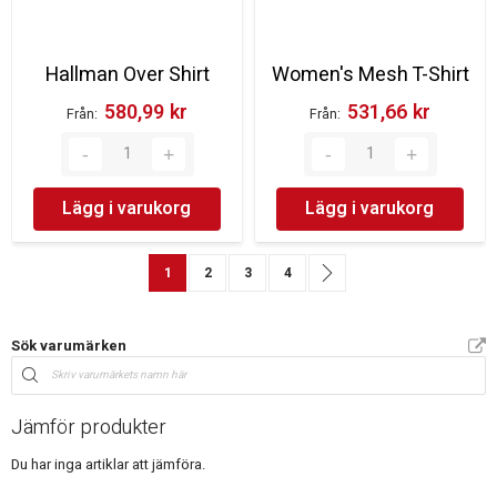
Hallman Over Shirt
Women's Mesh T-Shirt
580,99 kr‎
531,66 kr‎
Från
Från
Lägg i varukorg
Lägg i varukorg
Sida
You're currently reading page
Sida
Sida
Sida
Sida
Nästa
1
2
3
4
Sök varumärken
Jämför produkter
Du har inga artiklar att jämföra.