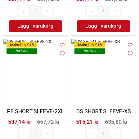
Lägg i varukorg
Lägg i varukorg
Soodushind -18%
Soodushind -18%
Soodushind -19%
Soodushind -19%
Kesklaos
Kesklaos
Kesklaos
Kesklaos
PE SHORT SLEEVE-2XL
DS SHORT SLEEVE-XS
537,14 kr‎
657,72 kr‎
515,21 kr‎
635,80 kr‎