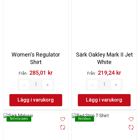
Women's Regulator
Särk Oakley Mark II Jet
Shirt
White
285,01 kr‎
219,24 kr‎
Från
Från
Lägg i varukorg
Lägg i varukorg
Tallinna poes
Tallinna poes
Kesklaos
Kesklaos