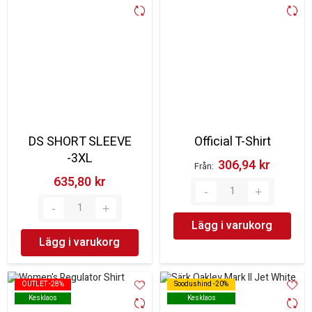
DS SHORT SLEEVE
Official T-Shirt
-3XL
306,94 kr‎
Från
635,80 kr‎
Lägg i varukorg
Lägg i varukorg
OUTLET -28%
OUTLET -28%
Soodushind -20%
Soodushind -20%
Kesklaos
Kesklaos
Kesklaos
Kesklaos