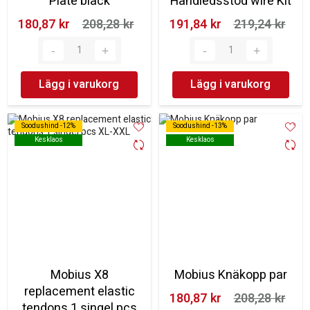
Plate black
Handledsstöd wire Kit
180,87 kr‎
208,28 kr‎
191,84 kr‎
219,24 kr‎
Lägg i varukorg
Lägg i varukorg
Soodushind -12%
Soodushind -12%
Soodushind -13%
Soodushind -13%
Kesklaos
Kesklaos
Kesklaos
Kesklaos
Mobius X8
Mobius Knäkopp par
replacement elastic
180,87 kr‎
208,28 kr‎
tendons 1 singel pcs