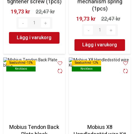
tightener screw (1pcs)
mechanism spring
(1pcs)
19,73 kr‎
22,47 kr‎
19,73 kr‎
22,47 kr‎
Lägg i varukorg
Lägg i varukorg
Soodushind -13%
Soodushind -13%
Soodushind -12%
Soodushind -12%
Kesklaos
Kesklaos
Kesklaos
Kesklaos
Mobius Tendon Back
Mobius X8