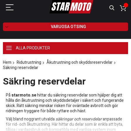
VARUOSA OTSING
ALLA PRODUKTER
Hem
Ridutrustning
Åkutrustning och skyddsreservdelar
Säkring reservdelar
Säkring reservdelar
På
starmoto.se
hittar du säkring reservdelar som hjälper dig att
hålla din åkutrustning och skyddsdetaljer i säkert och fungerande
skick. Rätt säkring minskar risken för oväntade avbrott och gör
ridningen tryggare för både ryttare och häst.
Välj bland noggrant utvalda
säkringar och reservdelar
anpassade
för rid- och åkutrustning. Här hittar du delar som är enkla att byta,
tåliga i vardagsbruk och kompatibla med vanliga system inom