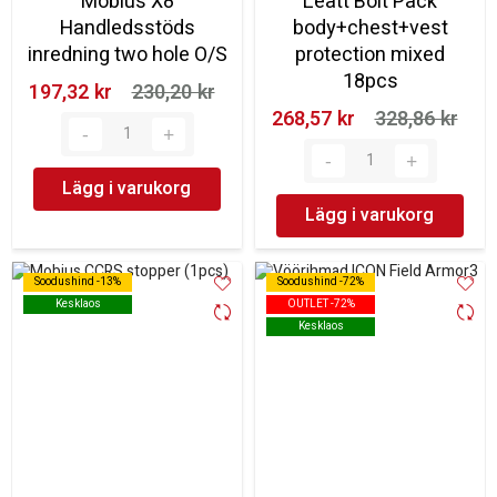
Mobius X8
Leatt Bolt Pack
Handledsstöds
body+chest+vest
inredning two hole O/S
protection mixed
18pcs
197,32 kr‎
230,20 kr‎
268,57 kr‎
328,86 kr‎
Lägg i varukorg
Lägg i varukorg
Soodushind -13%
Soodushind -13%
Soodushind -72%
Soodushind -72%
Kesklaos
Kesklaos
OUTLET -72%
OUTLET -72%
Kesklaos
Kesklaos