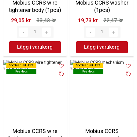
Mobius CCRS wire
Mobius CCRS washer
tightener body (1pcs)
(1pcs)
29,05 kr‎
33,43 kr‎
19,73 kr‎
22,47 kr‎
Lägg i varukorg
Lägg i varukorg
Soodushind -12%
Soodushind -12%
Soodushind -12%
Soodushind -12%
Kesklaos
Kesklaos
Kesklaos
Kesklaos
Mobius CCRS wire
Mobius CCRS