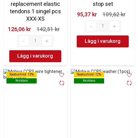
replacement elastic
stop set
tendons 1 singel pcs
95,37 kr‎
109,62 kr‎
XXX-XS
126,06 kr‎
142,51 kr‎
Lägg i varukorg
Lägg i varukorg
Soodushind -13%
Soodushind -13%
Soodushind -12%
Soodushind -12%
Kesklaos
Kesklaos
Kesklaos
Kesklaos