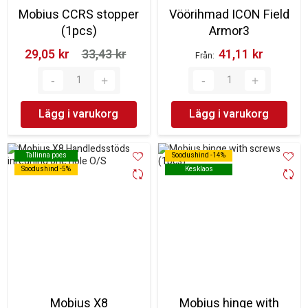
Mobius CCRS stopper
Vöörihmad ICON Field
(1pcs)
Armor3
29,05 kr‎
33,43 kr‎
41,11 kr‎
Från
Lägg i varukorg
Lägg i varukorg
Tallinna poes
Tallinna poes
Soodushind -14%
Soodushind -14%
Soodushind -5%
Soodushind -5%
Kesklaos
Kesklaos
Mobius X8
Mobius hinge with