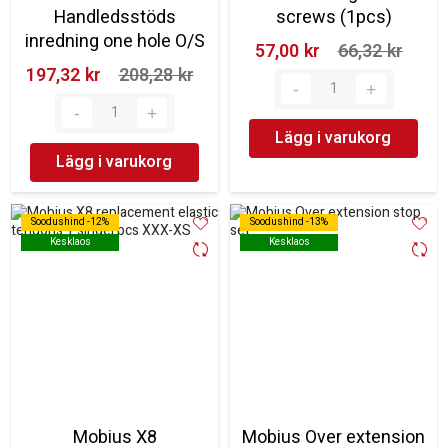
Handledsstöds
screws (1pcs)
inredning one hole O/S
57,00 kr‎
66,32 kr‎
197,32 kr‎
208,28 kr‎
Lägg i varukorg
Lägg i varukorg
Soodushind -12%
Soodushind -12%
Soodushind -13%
Soodushind -13%
Kesklaos
Kesklaos
Kesklaos
Kesklaos
Mobius X8
Mobius Over extension