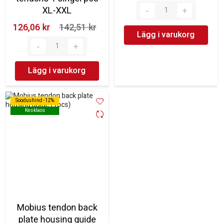
XL-XXL
126,06 kr‎
142,51 kr‎
Lägg i varukorg
Lägg i varukorg
Soodushind -12%
Soodushind -12%
Kesklaos
Kesklaos
Mobius tendon back
plate housing guide