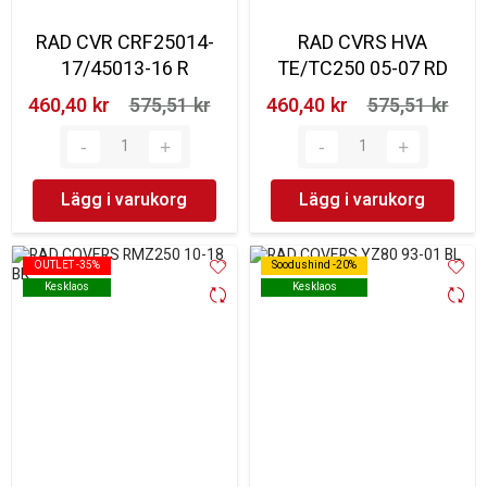
RAD CVR CRF25014-
RAD CVRS HVA
17/45013-16 R
TE/TC250 05-07 RD
460,40 kr‎
575,51 kr‎
460,40 kr‎
575,51 kr‎
Lägg i varukorg
Lägg i varukorg
OUTLET -35%
OUTLET -35%
Soodushind -20%
Soodushind -20%
Kesklaos
Kesklaos
Kesklaos
Kesklaos