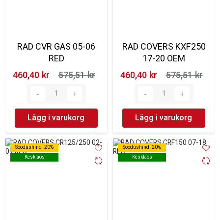
RAD CVR GAS 05-06
RAD COVERS KXF250
RED
17-20 OEM
460,40 kr‎
575,51 kr‎
460,40 kr‎
575,51 kr‎
Lägg i varukorg
Lägg i varukorg
Soodushind -20%
Soodushind -20%
Soodushind -20%
Soodushind -20%
Kesklaos
Kesklaos
Kesklaos
Kesklaos