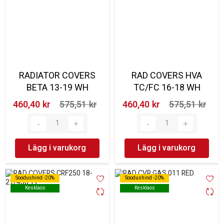
RADIATOR COVERS
RAD COVERS HVA
BETA 13-19 WH
TC/FC 16-18 WH
460,40 kr‎
575,51 kr‎
460,40 kr‎
575,51 kr‎
Lägg i varukorg
Lägg i varukorg
Soodushind -20%
Soodushind -20%
Soodushind -20%
Soodushind -20%
Kesklaos
Kesklaos
Kesklaos
Kesklaos