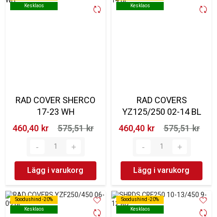
Kesklaos
Kesklaos
Kesklaos
Kesklaos
RAD COVER SHERCO
RAD COVERS
17-23 WH
YZ125/250 02-14 BL
460,40 kr‎
575,51 kr‎
460,40 kr‎
575,51 kr‎
Lägg i varukorg
Lägg i varukorg
Soodushind -20%
Soodushind -20%
Soodushind -20%
Soodushind -20%
Kesklaos
Kesklaos
Kesklaos
Kesklaos