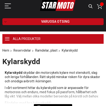
VARUOSA OTSING
ALLA PRODUKTER
Hem
Reservdelar
Ramdelar, plast
Kylarskydd
Kylarskydd
Kylarskydd
skyddar din motorcykels kylare mot stenskott, slag
och leriga förhållanden. Rätt skydd minskar risken för dyra skador
och onödiga avbrott i körningen.
I vårt sortiment hittar du kylarskydd som är anpassade för
motocross och enduro, med fokus på passform, hållbarhet och
låg vikt. Välj mellan olika modeller beroende på körstil och behov.
Fördelar med bra kylarskydd: