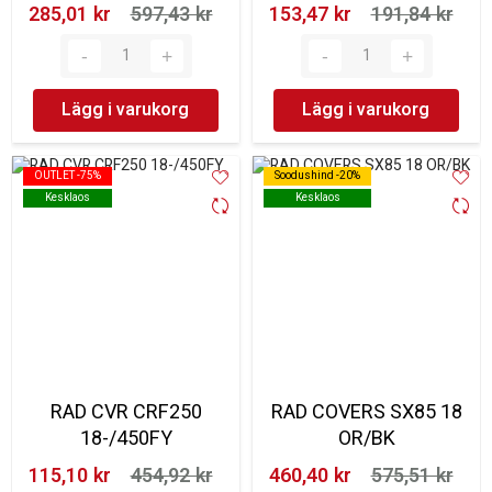
285,01 kr‎
597,43 kr‎
153,47 kr‎
191,84 kr‎
Lägg i varukorg
Lägg i varukorg
OUTLET -75%
OUTLET -75%
Soodushind -20%
Soodushind -20%
Kesklaos
Kesklaos
Kesklaos
Kesklaos
RAD CVR CRF250
RAD COVERS SX85 18
18-/450FY
OR/BK
115,10 kr‎
454,92 kr‎
460,40 kr‎
575,51 kr‎