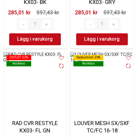
KX03- BK
KX03- GRY
285,01 kr‎
597,43 kr‎
285,01 kr‎
597,43 kr‎
Lägg i varukorg
Lägg i varukorg
OUTLET -52%
OUTLET -52%
Soodushind -20%
Soodushind -20%
Kesklaos
Kesklaos
Kesklaos
Kesklaos
RAD CVR RESTYLE
LOUVER MESH SX/SXF
KX03- FL GN
TC/FC 16-18