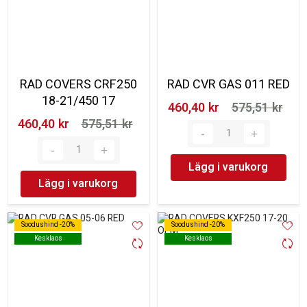
RAD COVERS CRF250
RAD CVR GAS 011 RED
18-21/450 17
460,40 kr‎
575,51 kr‎
460,40 kr‎
575,51 kr‎
Lägg i varukorg
Lägg i varukorg
Soodushind -20%
Soodushind -20%
Soodushind -20%
Soodushind -20%
Kesklaos
Kesklaos
Kesklaos
Kesklaos