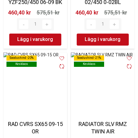
YZF250/450 06-09 BK
02/450 0-02BL
460,40 kr‎
575,51 kr‎
460,40 kr‎
575,51 kr‎
Lägg i varukorg
Lägg i varukorg
Soodushind -20%
Soodushind -20%
Soodushind -21%
Soodushind -21%
Kesklaos
Kesklaos
Kesklaos
Kesklaos
RAD CVRS SX65 09-15
RADIATOR SLV RMZ
OR
TWIN AIR