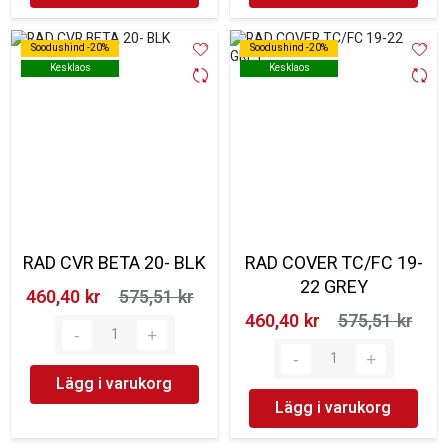
Soodushind -20%
Soodushind -20%
Soodushind -20%
Soodushind -20%
Kesklaos
Kesklaos
Kesklaos
Kesklaos
RAD CVR BETA 20- BLK
RAD COVER TC/FC 19-
22 GREY
460,40 kr‎
575,51 kr‎
460,40 kr‎
575,51 kr‎
Lägg i varukorg
Lägg i varukorg