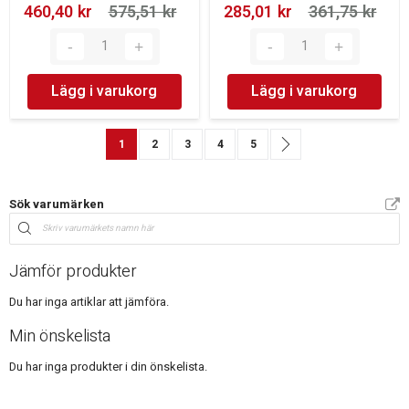
460,40 kr‎
575,51 kr‎
285,01 kr‎
361,75 kr‎
Lägg i varukorg
Lägg i varukorg
Sida
You're currently reading page
Sida
Sida
Sida
Sida
Sida
Nästa
1
2
3
4
5
Sök varumärken
Jämför produkter
Du har inga artiklar att jämföra.
Min önskelista
Du har inga produkter i din önskelista.