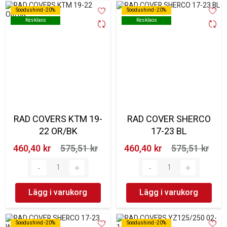
Soodushind -20%
Soodushind -20%
Soodushind -20%
Soodushind -20%
Kesklaos
Kesklaos
Kesklaos
Kesklaos
RAD COVERS KTM 19-
RAD COVER SHERCO
22 OR/BK
17-23 BL
460,40 kr‎
575,51 kr‎
460,40 kr‎
575,51 kr‎
Lägg i varukorg
Lägg i varukorg
Soodushind -20%
Soodushind -20%
Soodushind -20%
Soodushind -20%