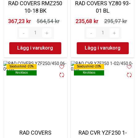
RAD COVERS RMZ250
RAD COVERS YZ80 93-
10-18 BK
01 BL
367,23 kr‎
564,54 kr‎
235,68 kr‎
295,97 kr‎
Lägg i varukorg
Lägg i varukorg
Soodushind -20%
Soodushind -20%
Soodushind -20%
Soodushind -20%
Kesklaos
Kesklaos
Kesklaos
Kesklaos
RAD COVERS
RAD CVR YZF250 1-