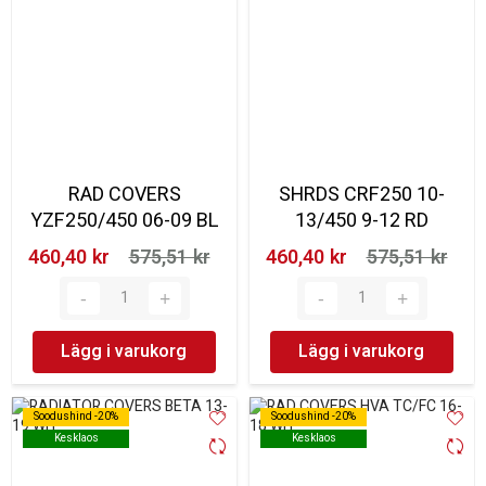
RAD COVERS
SHRDS CRF250 10-
YZF250/450 06-09 BL
13/450 9-12 RD
460,40 kr‎
575,51 kr‎
460,40 kr‎
575,51 kr‎
Lägg i varukorg
Lägg i varukorg
Soodushind -20%
Soodushind -20%
Soodushind -20%
Soodushind -20%
Kesklaos
Kesklaos
Kesklaos
Kesklaos