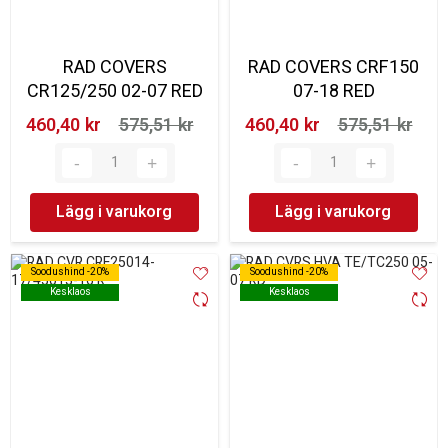
RAD COVERS
RAD COVERS CRF150
CR125/250 02-07 RED
07-18 RED
460,40 kr‎
575,51 kr‎
460,40 kr‎
575,51 kr‎
Lägg i varukorg
Lägg i varukorg
Soodushind -20%
Soodushind -20%
Soodushind -20%
Soodushind -20%
Kesklaos
Kesklaos
Kesklaos
Kesklaos