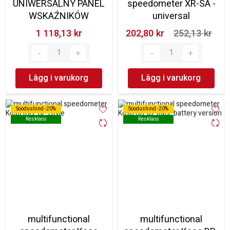
UNIWERSALNY PANEL
speedometer XR-SA -
WSKAŹNIKÓW
universal
1 118,13 kr‎
202,80 kr‎
252,13 kr‎
Lägg i varukorg
Lägg i varukorg
Soodushind -20%
Soodushind -20%
Soodushind -20%
Soodushind -20%
Kesklaos
Kesklaos
Kesklaos
Kesklaos
multifunctional
multifunctional