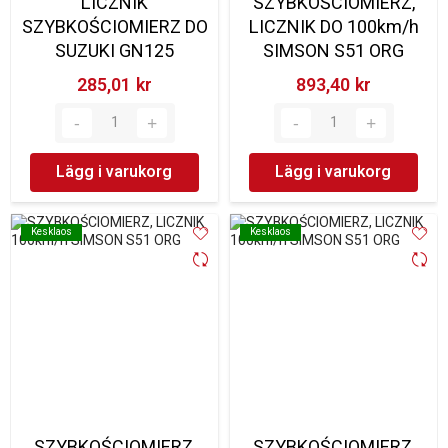
LICZNIK
SZYBKOŚCIOMIERZ,
SZYBKOŚCIOMIERZ DO
LICZNIK DO 100km/h
SUZUKI GN125
SIMSON S51 ORG
285,01 kr‎
893,40 kr‎
Lägg i varukorg
Lägg i varukorg
Kesklaos
Kesklaos
Kesklaos
Kesklaos
SZYBKOŚCIOMIERZ,
SZYBKOŚCIOMIERZ,