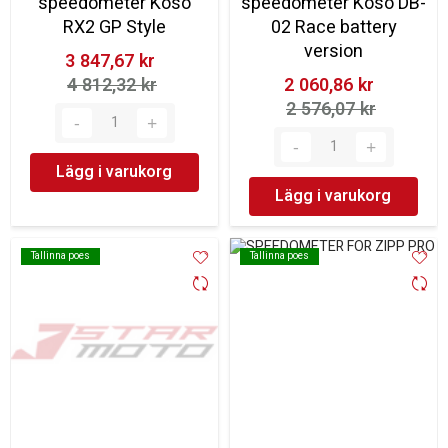
speedometer Koso
speedometer Koso DB-
RX2 GP Style
02 Race battery
version
3 847,67 kr‎
4 812,32 kr‎
2 060,86 kr‎
2 576,07 kr‎
Lägg i varukorg
Lägg i varukorg
Tallinna poes
Tallinna poes
Tallinna poes
Tallinna poes