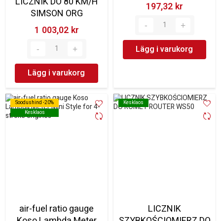
LICZNIK DO 80 KM/H
197,32 kr‎
SIMSON ORG
1 003,02 kr‎
Lägg i varukorg
Lägg i varukorg
Soodushind -20%
Soodushind -20%
Kesklaos
Kesklaos
Kesklaos
Kesklaos
air-fuel ratio gauge
LICZNIK
Koso Lambda Meter
SZYBKOŚCIOMIERZ DO