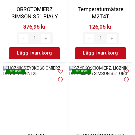
OBROTOMIERZ
Temperaturmätare
SIMSON S51 BIAŁY
M2T4T
876,96 kr‎
126,06 kr‎
Lägg i varukorg
Lägg i varukorg
Kesklaos
Kesklaos
Kesklaos
Kesklaos