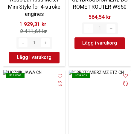
Mini Style for 4-stroke
ROMET ROUTER WS50
engines
564,54 kr‎
1 929,31 kr‎
2 411,64 kr‎
Lägg i varukorg
Lägg i varukorg
Kesklaos
Kesklaos
Kesklaos
Kesklaos