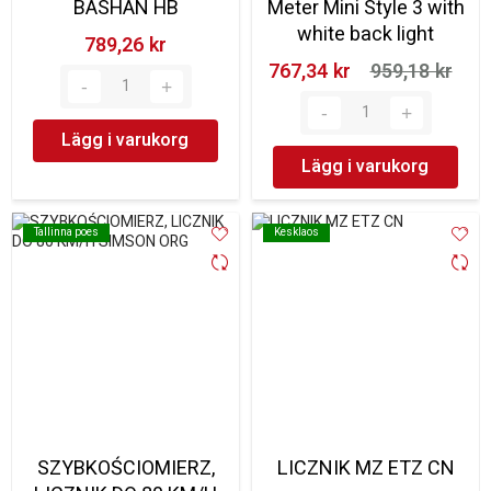
BASHAN HB
Meter Mini Style 3 with
white back light
789,26 kr‎
767,34 kr‎
959,18 kr‎
Lägg i varukorg
Lägg i varukorg
Tallinna poes
Tallinna poes
Kesklaos
Kesklaos
SZYBKOŚCIOMIERZ,
LICZNIK MZ ETZ CN