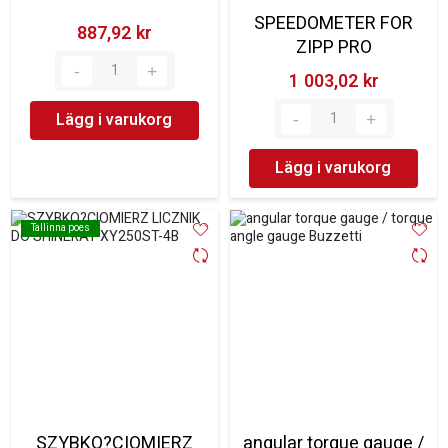
SPEEDOMETER FOR
887,92 kr‎
ZIPP PRO
1 003,02 kr‎
Lägg i varukorg
Lägg i varukorg
Tallinna poes
Tallinna poes
SZYBKO?CIOMIERZ
angular torque gauge /