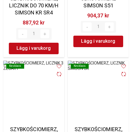
LICZNIK DO 70 KM/H
SIMSON S51
SIMSON KR SR4
904,37 kr‎
887,92 kr‎
Lägg i varukorg
Lägg i varukorg
Kesklaos
Kesklaos
Kesklaos
Kesklaos
SZYBKOŚCIOMIERZ,
SZYBKOŚCIOMIERZ,