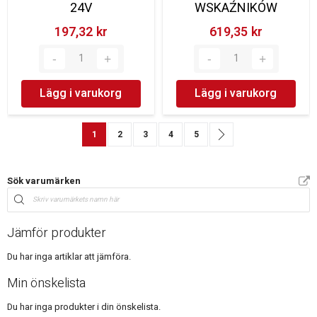
24V
WSKAŹNIKÓW
197,32 kr‎
619,35 kr‎
Lägg i varukorg
Lägg i varukorg
Sida
You're currently reading page
Sida
Sida
Sida
Sida
Sida
Nästa
1
2
3
4
5
Sök varumärken
Jämför produkter
Du har inga artiklar att jämföra.
Min önskelista
Du har inga produkter i din önskelista.