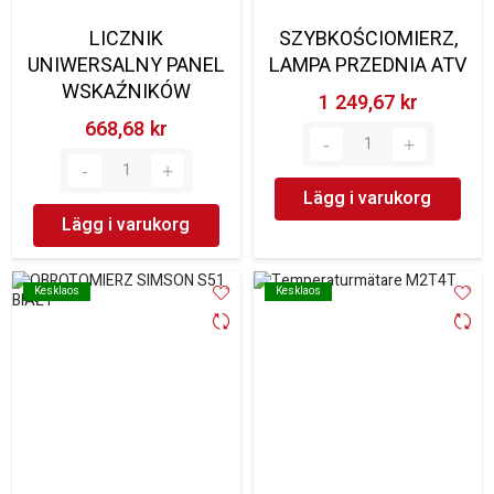
LICZNIK
SZYBKOŚCIOMIERZ,
UNIWERSALNY PANEL
LAMPA PRZEDNIA ATV
WSKAŹNIKÓW
1 249,67 kr‎
668,68 kr‎
Lägg i varukorg
Lägg i varukorg
Kesklaos
Kesklaos
Kesklaos
Kesklaos