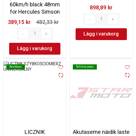
60km/h black 48mm
898,89 kr‎
for Hercules Simson
389,15 kr‎
482,33 kr‎
Lägg i varukorg
Lägg i varukorg
Kesklaos
Kesklaos
Tallinna poes
Tallinna poes
LICZNIK
Akutaseme näidik laste