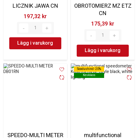
LICZNIK JAWA CN
OBROTOMIERZ MZ ETZ
CN
197,32 kr‎
175,39 kr‎
Lägg i varukorg
Lägg i varukorg
Soodushind -20%
Soodushind -20%
Kesklaos
Kesklaos
SPEEDO-MULTI METER
multifunctional