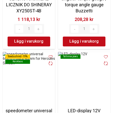
LICZNIK DO SHINERAY
torque angle gauge
XY250ST-4B
Buzzetti
1 118,13 kr‎
208,28 kr‎
Lägg i varukorg
Lägg i varukorg
Soodushind -19%
Soodushind -19%
Tallinna poes
Tallinna poes
Kesklaos
Kesklaos
speedometer universal
LED-display 12V