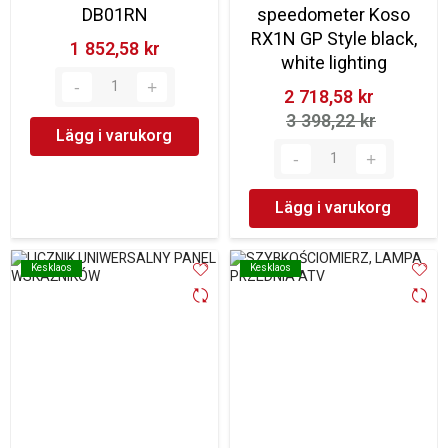
DB01RN
speedometer Koso
RX1N GP Style black,
1 852,58 kr‎
white lighting
2 718,58 kr‎
3 398,22 kr‎
Lägg i varukorg
Lägg i varukorg
Kesklaos
Kesklaos
Kesklaos
Kesklaos