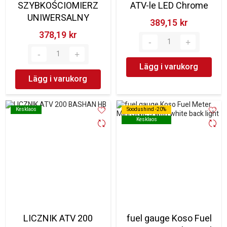
SZYBKOŚCIOMIERZ
ATV-le LED Chrome
UNIWERSALNY
389,15 kr‎
378,19 kr‎
Lägg i varukorg
Lägg i varukorg
Kesklaos
Kesklaos
Soodushind -20%
Soodushind -20%
Kesklaos
Kesklaos
LICZNIK ATV 200
fuel gauge Koso Fuel