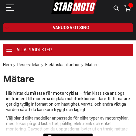
VARUOSA OTSING
ALLA PRODUKTER
Hem
Reservdelar
Elektriska tillbehör
Mätare
Mätare
Här hittar du
mätare för motorcyklar
– från klassiska analoga
instrument till moderna digitala multifunktionsmätare. Rätt mätare
ger dig tydlig information om hastighet, varvtal och andra viktiga
värden så att du kan köra tryggt och lagligt.
Välj bland olika modeller anpassade för olika typer av motorcyklar,
med fokus på god läsbarhet, pålitlig elektronik och enkel
montering. Oavsett om du uppgraderar, byter ut en trasig mätare
eller bygger om din hoj hittar du passande alternativ här.