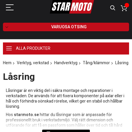
VARUOSA OTSING
ALLA PRODUKTER
Hem
Verktyg, verkstad
Handverktyg
Tång/klämmor
Låsring
Låsring
Låsringar är en viktig del i säkra montage och reparationer i
verkstaden. De används för att fixera komponenter på axlar eller i
hål och förhindra oönskad rörelse, vilket ger en stabil och hållbar
lösning.
Hos
starmoto.se
hittar du låsringar som är anpassade för
professionellt bruk i verkstadsmiljö. Välj rätt dimension och
utförande för att få en passform som håller över tid och tål hård
belastning.