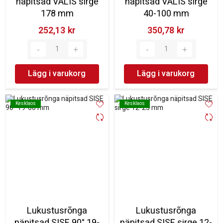
näpitsad VÄLIS sirge
näpitsad VÄLIS sirge
178 mm
40-100 mm
252,13 kr‎
350,78 kr‎
Lägg i varukorg
Lägg i varukorg
Kesklaos
Kesklaos
Kesklaos
Kesklaos
Lukustusrõnga
Lukustusrõnga
näpitsad SISE 90° 19-
näpitsad SISE sirge 12-