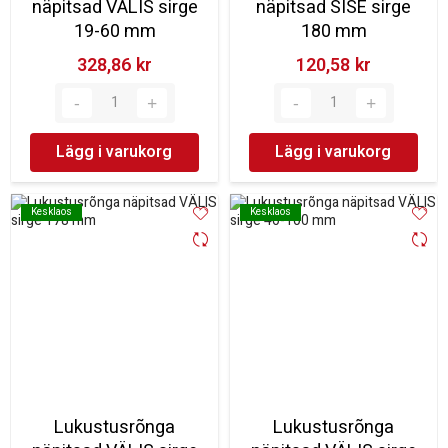
näpitsad VÄLIS sirge
näpitsad SISE sirge
19-60 mm
180 mm
328,86 kr‎
120,58 kr‎
Lägg i varukorg
Lägg i varukorg
Kesklaos
Kesklaos
Kesklaos
Kesklaos
Lukustusrõnga
Lukustusrõnga