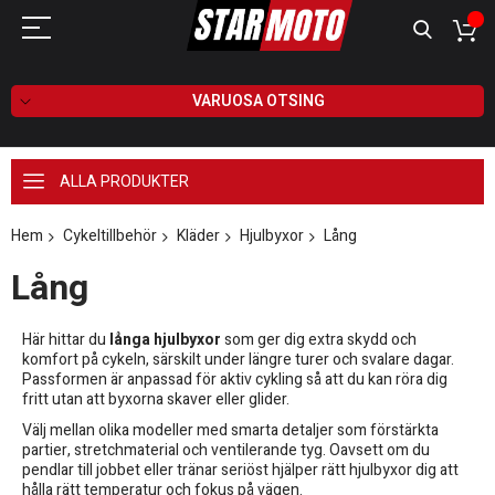
VARUOSA OTSING
ALLA PRODUKTER
Hem
Cykeltillbehör
Kläder
Hjulbyxor
Lång
Lång
Här hittar du
långa hjulbyxor
som ger dig extra skydd och
komfort på cykeln, särskilt under längre turer och svalare dagar.
Passformen är anpassad för aktiv cykling så att du kan röra dig
fritt utan att byxorna skaver eller glider.
Välj mellan olika modeller med smarta detaljer som förstärkta
partier, stretchmaterial och ventilerande tyg. Oavsett om du
pendlar till jobbet eller tränar seriöst hjälper rätt hjulbyxor dig att
hålla rätt temperatur och fokus på vägen.