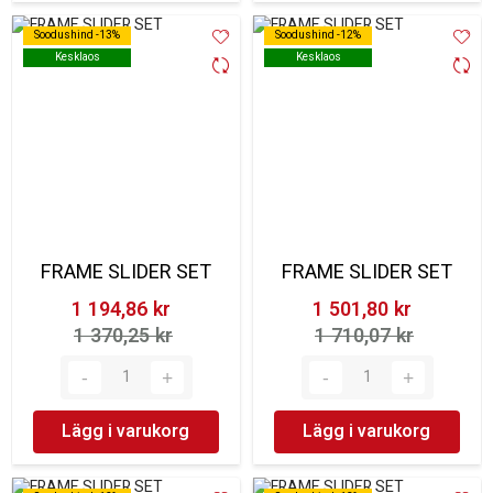
Soodushind -13%
Soodushind -13%
Soodushind -12%
Soodushind -12%
Kesklaos
Kesklaos
Kesklaos
Kesklaos
FRAME SLIDER SET
FRAME SLIDER SET
1 194,86 kr‎
1 501,80 kr‎
1 370,25 kr‎
1 710,07 kr‎
Lägg i varukorg
Lägg i varukorg