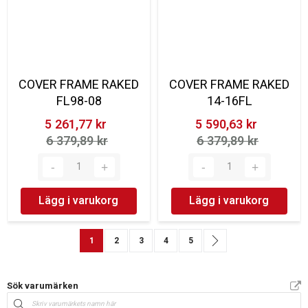
COVER FRAME RAKED
COVER FRAME RAKED
FL98-08
14-16FL
5 261,77 kr‎
5 590,63 kr‎
6 379,89 kr‎
6 379,89 kr‎
Lägg i varukorg
Lägg i varukorg
Sida
You're currently reading page
Sida
Sida
Sida
Sida
Sida
Nästa
1
2
3
4
5
Sök varumärken