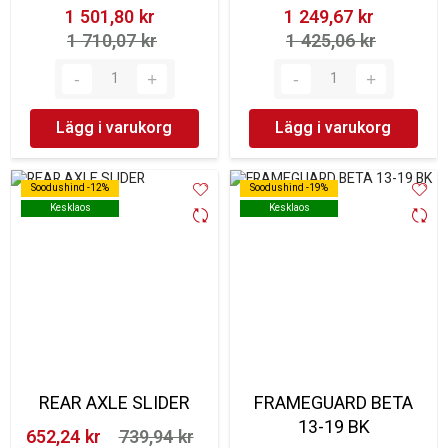
1 501,80 kr‎
1 249,67 kr‎
1 710,07 kr‎
1 425,06 kr‎
Lägg i varukorg
Lägg i varukorg
Soodushind -12%
Soodushind -12%
Soodushind -19%
Soodushind -19%
Kesklaos
Kesklaos
Kesklaos
Kesklaos
REAR AXLE SLIDER
FRAMEGUARD BETA
13-19 BK
652,24 kr‎
739,94 kr‎