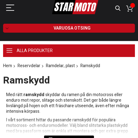
VARUOSA OTSING
ALLA PRODUKTER
Hem
Reservdelar
Ramdelar, plast
Ramskydd
Ramskydd
Med rätt
ramskydd
skyddar du ramen på din motocross eller
enduro mot repor, slitage och stenskott. Det ger både längre
livslängd på hojen och ett fräschare utseende, även efter många
intensiva körpass.
I vårt sortiment hittar du passande ramskydd för populära
motocross- och enduromodeller. Välj bland slitstarka plastskydd
med bra passform som är enkla att montera och ger extra grepp
för benen när du kör.