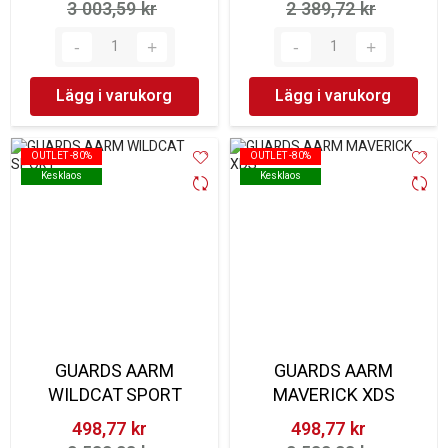
3 003,59 kr‎
2 389,72 kr‎
Lägg i varukorg
Lägg i varukorg
OUTLET -80%
OUTLET -80%
OUTLET -80%
OUTLET -80%
Kesklaos
Kesklaos
Kesklaos
Kesklaos
GUARDS AARM
GUARDS AARM
WILDCAT SPORT
MAVERICK XDS
498,77 kr‎
498,77 kr‎