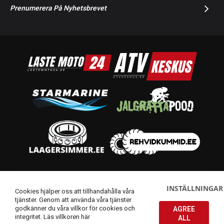
Prenumerera På Nyhetsbrevet
© 2014-2026 Starmoto OÜ
INSTÄLLNINGAR
Cookies hjälper oss att tillhandahålla våra
tjänster. Genom att använda våra tjänster
godkänner du våra villkor för cookies och
AGREE
integritet.
Läs villkoren här
ALL