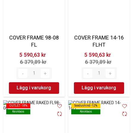
COVER FRAME 98-08
COVER FRAME 14-16
FL
FLHT
5 590,63 kr‎
5 590,63 kr‎
6 379,89 kr‎
6 379,89 kr‎
Lägg i varukorg
Lägg i varukorg
OUTLET -18%
OUTLET -18%
Soodushind -12%
Soodushind -12%
Kesklaos
Kesklaos
Kesklaos
Kesklaos