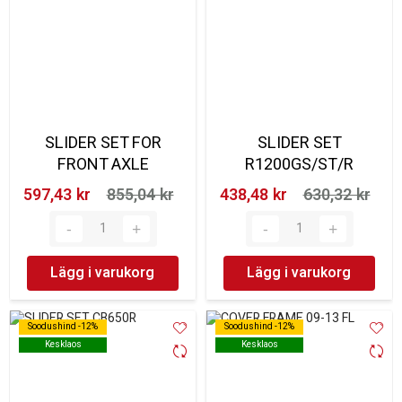
SLIDER SET FOR
SLIDER SET
FRONT AXLE
R1200GS/ST/R
597,43 kr‎
855,04 kr‎
438,48 kr‎
630,32 kr‎
Lägg i varukorg
Lägg i varukorg
Soodushind -12%
Soodushind -12%
Soodushind -12%
Soodushind -12%
Kesklaos
Kesklaos
Kesklaos
Kesklaos