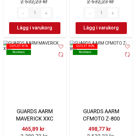
2 532,23 kr‎
2 532,23 kr‎
Lägg i varukorg
Lägg i varukorg
OUTLET -81%
OUTLET -81%
OUTLET -80%
OUTLET -80%
Kesklaos
Kesklaos
Kesklaos
Kesklaos
GUARDS AARM
GUARDS AARM
MAVERICK XXC
CFMOTO Z-800
465,89 kr‎
498,77 kr‎