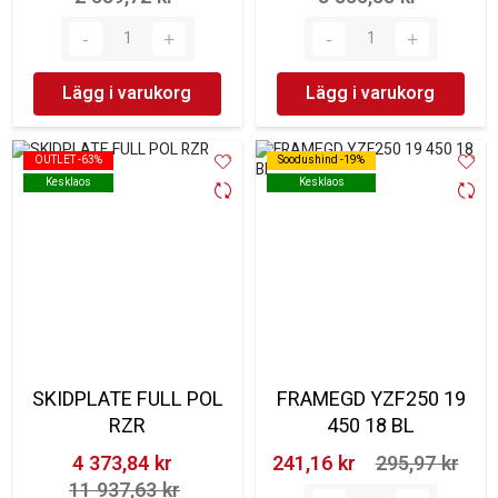
Lägg i varukorg
Lägg i varukorg
OUTLET -63%
OUTLET -63%
Soodushind -19%
Soodushind -19%
Kesklaos
Kesklaos
Kesklaos
Kesklaos
SKIDPLATE FULL POL
FRAMEGD YZF250 19
RZR
450 18 BL
4 373,84 kr‎
241,16 kr‎
295,97 kr‎
11 937,63 kr‎