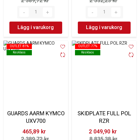
2 389,72 kr‎
2 532,23 kr‎
Lägg i varukorg
Lägg i varukorg
OUTLET -81%
OUTLET -81%
OUTLET -77%
OUTLET -77%
Kesklaos
Kesklaos
Kesklaos
Kesklaos
GUARDS AARM KYMCO
SKIDPLATE FULL POL
UXV700
RZR
465,89 kr‎
2 049,90 kr‎
2 389,72 kr‎
8 835,38 kr‎