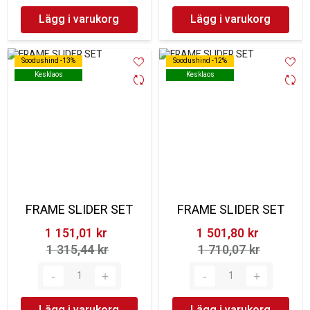
Lägg i varukorg
Lägg i varukorg
Soodushind -13%
Soodushind -13%
Soodushind -12%
Soodushind -12%
Kesklaos
Kesklaos
Kesklaos
Kesklaos
FRAME SLIDER SET
FRAME SLIDER SET
1 151,01 kr‎
1 501,80 kr‎
1 315,44 kr‎
1 710,07 kr‎
Lägg i varukorg
Lägg i varukorg