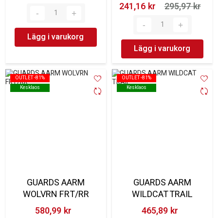
241,16 kr‎
295,97 kr‎
Lägg i varukorg
Lägg i varukorg
OUTLET -81%
OUTLET -81%
OUTLET -81%
OUTLET -81%
Kesklaos
Kesklaos
Kesklaos
Kesklaos
GUARDS AARM
GUARDS AARM
WOLVRN FRT/RR
WILDCAT TRAIL
580,99 kr‎
465,89 kr‎