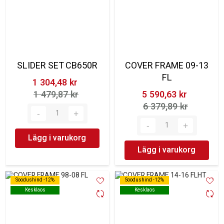
SLIDER SET CB650R
COVER FRAME 09-13
FL
1 304,48 kr‎
1 479,87 kr‎
5 590,63 kr‎
6 379,89 kr‎
Lägg i varukorg
Lägg i varukorg
Soodushind -12%
Soodushind -12%
Soodushind -12%
Soodushind -12%
Kesklaos
Kesklaos
Kesklaos
Kesklaos