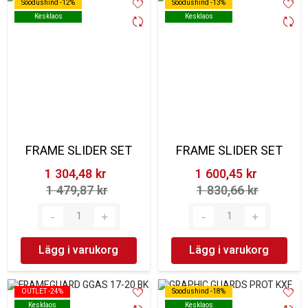
Soodushind -12%
Soodushind -12%
Soodushind -13%
Soodushind -13%
Kesklaos
Kesklaos
Kesklaos
Kesklaos
FRAME SLIDER SET
FRAME SLIDER SET
1 304,48 kr‎
1 600,45 kr‎
1 479,87 kr‎
1 830,66 kr‎
Lägg i varukorg
Lägg i varukorg
OUTLET -24%
OUTLET -24%
Soodushind -18%
Soodushind -18%
Kesklaos
Kesklaos
Kesklaos
Kesklaos