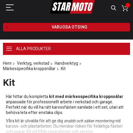
VARUOSA OTSING
ALLA PRODUKTER
Hem
Verktyg, verkstad
Handverktyg
Märkesspecifika kroppsnålar
Kit
Kit
Här hittar du kompletta
kit med märkesspecifika kroppsnålar
anpassade för professionellt arbete i verkstad och garage.
Perfekt när du vill ha rätt karossfästen samlade i ett set, utan att
behöva leta efter enstaka clips.
Våra kit är utvalda för att ge dig
snabb och säker montering
vid
kaross- och plastarbeten. Du minskar risken för felaktiga fästen
och sparar tid vid både reparationer och service.