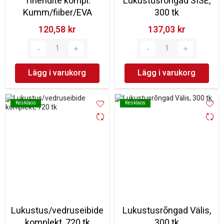
Tihendite kompl.
Lukustusrõngad SISE,
Kumm/fiiber/EVA
300 tk
120,58 kr‎
137,03 kr‎
Lägg i varukorg
Lägg i varukorg
Kesklaos
Kesklaos
Kesklaos
Kesklaos
Lukustus/vedruseibide
Lukustusrõngad Välis,
komplekt, 720 tk
300 tk