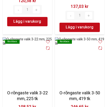
120,58 kr‎
137,03 kr‎
Lägg i varukorg
Lägg i varukorg
Kesklaos
Kesklaos
Kesklaos
Kesklaos
O-rõngaste valik 3-22
O-rõngaste valik 3-50
mm, 225 tk
mm, 419 tk
108,52 kr‎
246,65 kr‎