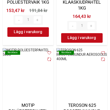
POLÜESTERVAIK 1KG
KLAASKIUDPAHTEL
1KG
153,47 kr‎
191,84 kr‎
164,43 kr‎
Lägg i varukorg
Lägg i varukorg
Kesklaos
Kesklaos
Kesklaos
Kesklaos
MOTIP
TEROSON 625