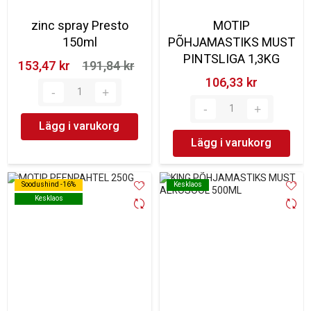
zinc spray Presto
MOTIP
150ml
PÕHJAMASTIKS MUST
PINTSLIGA 1,3KG
153,47 kr‎
191,84 kr‎
106,33 kr‎
Lägg i varukorg
Lägg i varukorg
Soodushind -16%
Soodushind -16%
Kesklaos
Kesklaos
Kesklaos
Kesklaos