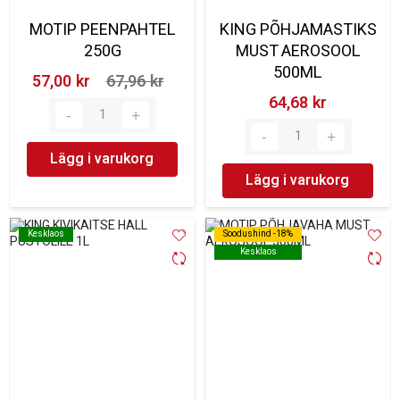
MOTIP PEENPAHTEL
KING PÕHJAMASTIKS
250G
MUST AEROSOOL
500ML
57,00 kr‎
67,96 kr‎
64,68 kr‎
Lägg i varukorg
Lägg i varukorg
Kesklaos
Kesklaos
Soodushind -18%
Soodushind -18%
Kesklaos
Kesklaos