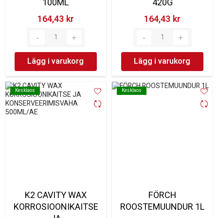
100ML
420G
164,43 kr‎
164,43 kr‎
Lägg i varukorg
Lägg i varukorg
Kesklaos
Kesklaos
Kesklaos
Kesklaos
K2 CAVITY WAX
FÖRCH
KORROSIOONIKAITSE
ROOSTEMUUNDUR 1L