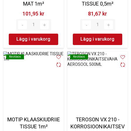
MAT 1m²
TISSUE 0,5m²
101,95 kr‎
81,67 kr‎
Lägg i varukorg
Lägg i varukorg
Kesklaos
Kesklaos
Kesklaos
Kesklaos
MOTIP KLAASKIUDRIIE
TEROSON VX 210 -
TISSUE 1m²
KORROSIOONIKAITSEV