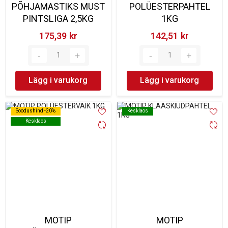
PÕHJAMASTIKS MUST
POLÜESTERPAHTEL
PINTSLIGA 2,5KG
1KG
175,39 kr‎
142,51 kr‎
Lägg i varukorg
Lägg i varukorg
Soodushind -20%
Soodushind -20%
Kesklaos
Kesklaos
Kesklaos
Kesklaos
MOTIP
MOTIP