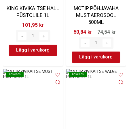
KING KIVIKAITSE HALL
MOTIP PÕHJAVAHA
PÜSTOLILE 1L
MUST AEROSOOL
500ML
101,95 kr‎
60,84 kr‎
74,54 kr‎
Lägg i varukorg
Lägg i varukorg
Kesklaos
Kesklaos
Kesklaos
Kesklaos