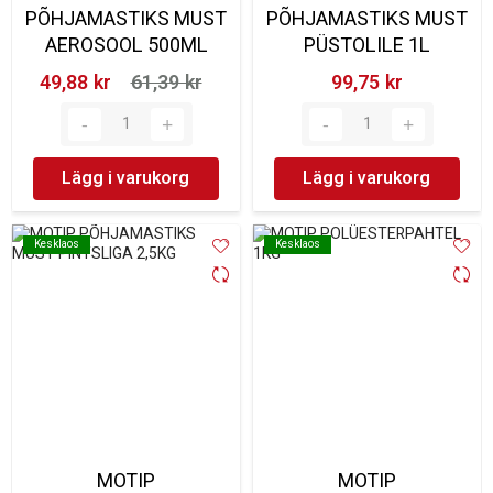
PÕHJAMASTIKS MUST
PÕHJAMASTIKS MUST
AEROSOOL 500ML
PÜSTOLILE 1L
49,88 kr‎
61,39 kr‎
99,75 kr‎
Lägg i varukorg
Lägg i varukorg
Kesklaos
Kesklaos
Kesklaos
Kesklaos
MOTIP
MOTIP