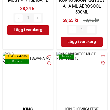
MUST PINTSLIGA 1L
KORROSIOONIKAITSEV
AHA ML AEROSOOL
88,24 kr‎
500ML
58,65 kr‎
70,16 kr‎
Lägg i varukorg
Lägg i varukorg
Soodushind -18%
Soodushind -18%
Kesklaos
Kesklaos
Kesklaos
Kesklaos
KING
KING KIVIKAITSE