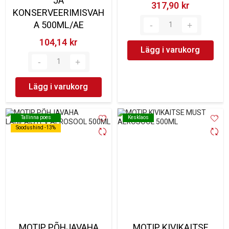
JA
317,90 kr‎
KONSERVEERIMISVAH
A 500ML/AE
104,14 kr‎
Lägg i varukorg
Lägg i varukorg
Tallinna poes
Tallinna poes
Kesklaos
Kesklaos
Soodushind -13%
Soodushind -13%
MOTIP PÕHJAVAHA
MOTIP KIVIKAITSE