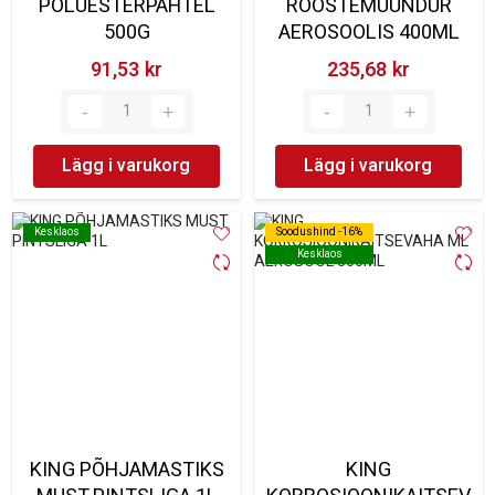
POLÜESTERPAHTEL
ROOSTEMUUNDUR
500G
AEROSOOLIS 400ML
91,53 kr‎
235,68 kr‎
Lägg i varukorg
Lägg i varukorg
Kesklaos
Kesklaos
Soodushind -16%
Soodushind -16%
Kesklaos
Kesklaos
KING PÕHJAMASTIKS
KING