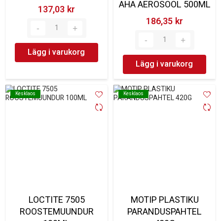
AHA AEROSOOL 500ML
137,03 kr‎
186,35 kr‎
Lägg i varukorg
Lägg i varukorg
Kesklaos
Kesklaos
Kesklaos
Kesklaos
LOCTITE 7505
MOTIP PLASTIKU
ROOSTEMUUNDUR
PARANDUSPAHTEL