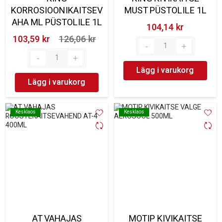
KORROSIOONIKAITSEV
MUST PÜSTOLILE 1L
AHA ML PÜSTOLILE 1L
104,14 kr‎
103,59 kr‎
126,06 kr‎
Lägg i varukorg
Lägg i varukorg
Kesklaos
Kesklaos
Kesklaos
Kesklaos
AT VAHAJAS
MOTIP KIVIKAITSE