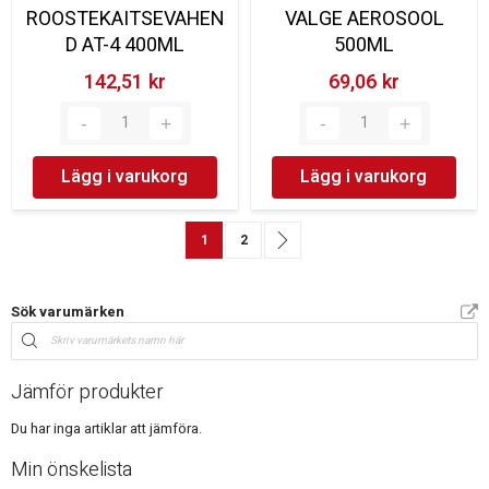
ROOSTEKAITSEVAHEN
VALGE AEROSOOL
D AT-4 400ML
500ML
142,51 kr‎
69,06 kr‎
Lägg i varukorg
Lägg i varukorg
Sida
You're currently reading page
Sida
Sida
Nästa
1
2
Sök varumärken
Jämför produkter
Du har inga artiklar att jämföra.
Min önskelista