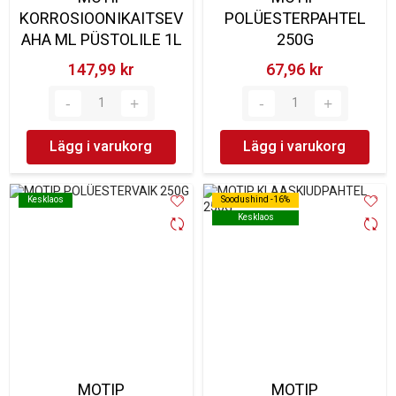
KORROSIOONIKAITSEV
POLÜESTERPAHTEL
AHA ML PÜSTOLILE 1L
250G
147,99 kr‎
67,96 kr‎
Lägg i varukorg
Lägg i varukorg
Kesklaos
Kesklaos
Soodushind -16%
Soodushind -16%
Kesklaos
Kesklaos
MOTIP
MOTIP