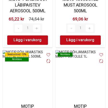
LÄBIPAISTEV
MUST AEROSOOL
AEROSOOL 500ML
500ML
65,22 kr‎
74,54 kr‎
69,06 kr‎
Lägg i varukorg
Lägg i varukorg
Soodushind -19%
Soodushind -19%
Kesklaos
Kesklaos
Kesklaos
Kesklaos
MOTIP
MOTIP