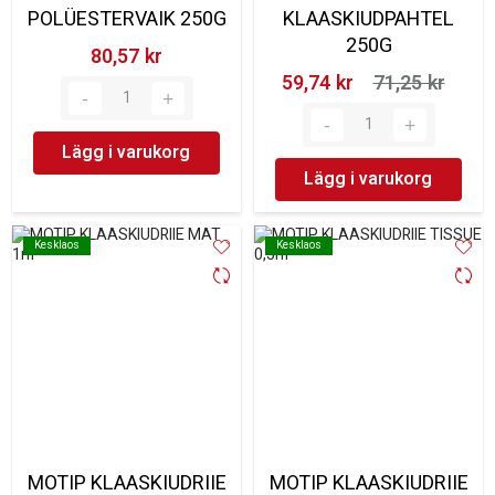
POLÜESTERVAIK 250G
KLAASKIUDPAHTEL
250G
80,57 kr‎
59,74 kr‎
71,25 kr‎
Lägg i varukorg
Lägg i varukorg
Kesklaos
Kesklaos
Kesklaos
Kesklaos
MOTIP KLAASKIUDRIIE
MOTIP KLAASKIUDRIIE