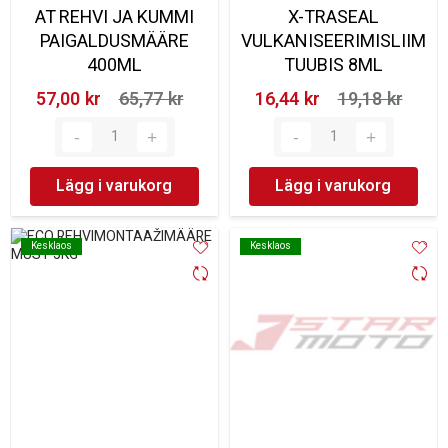
AT REHVI JA KUMMI
X-TRASEAL
PAIGALDUSMÄÄRE
VULKANISEERIMISLIIM
400ML
TUUBIS 8ML
57,00 kr‎
65,77 kr‎
16,44 kr‎
19,18 kr‎
Lägg i varukorg
Lägg i varukorg
Kesklaos
Kesklaos
Kesklaos
Kesklaos