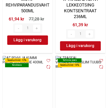
REHVIPARANDUSVAHT
LEKKEOTSING
500ML
KONTSENTRAAT
236ML
61,94 kr‎
77,28 kr‎
61,39 kr‎
Lägg i varukorg
Lägg i varukorg
Soodushind -13%
Soodushind -13%
Tallinna poes
Tallinna poes
Kesklaos
Kesklaos
Soodushind -14%
Soodushind -14%