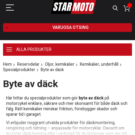
VARUOSA OTSING
ALLA PRODUKTER
Hem
Reservdelar
Oljor, kemikalier
Kemikalier, underhåll
Specialprodukter
Byte av däck
Byte av däck
Här hittar du specialprodukter som gör
byte av däck
på
motorcykel enklare, säkrare och mer skonsamt för både däck och
fälg. Rätt kemikalier minskar friktion, förebygger skador och
sparar tid i garaget.
Vi erbjuder noggrant utvalda produkter för däckmontering,
rengöring och tätning – anpassade för motorcyklar. Oavsett om
du byter däck hemma eller i verkstad får du lösningar som ger ett