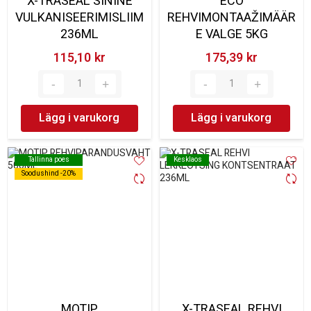
X-TRASEAL SININE
ECO
VULKANISEERIMISLIIM
REHVIMONTAAŽIMÄÄR
236ML
E VALGE 5KG
115,10 kr‎
175,39 kr‎
Lägg i varukorg
Lägg i varukorg
Tallinna poes
Tallinna poes
Kesklaos
Kesklaos
Soodushind -20%
Soodushind -20%
MOTIP
X-TRASEAL REHVI