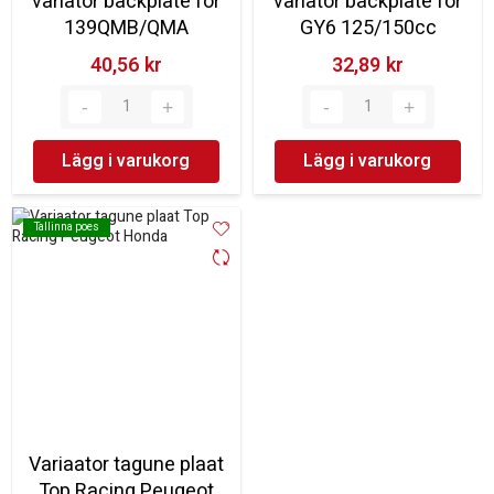
variator backplate for
variator backplate for
139QMB/QMA
GY6 125/150cc
40,56 kr‎
32,89 kr‎
Lägg i varukorg
Lägg i varukorg
Tallinna poes
Tallinna poes
Variaator tagune plaat
Top Racing Peugeot