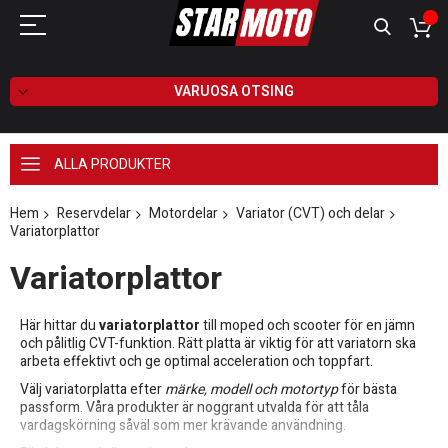
VARUOSA OTSING
ALLA PRODUKTER
Hem
Reservdelar
Motordelar
Variator (CVT) och delar
Variatorplattor
Variatorplattor
Här hittar du
variatorplattor
till moped och scooter för en jämn
och pålitlig CVT-funktion. Rätt platta är viktig för att variatorn ska
arbeta effektivt och ge optimal acceleration och toppfart.
Välj variatorplatta efter
märke, modell och motortyp
för bästa
passform. Våra produkter är noggrant utvalda för att tåla
vardagskörning såväl som mer krävande användning.