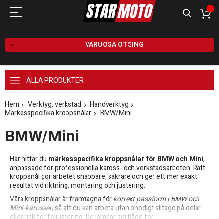
VARUOSA OTSING
ALLA PRODUKTER
Hem
Verktyg, verkstad
Handverktyg
Märkesspecifika kroppsnålar
BMW/Mini
BMW/Mini
Här hittar du
märkesspecifika kroppsnålar för BMW och Mini
,
anpassade för professionella kaross- och verkstadsarbeten. Rätt
kroppsnål gör arbetet snabbare, säkrare och ger ett mer exakt
resultat vid riktning, montering och justering.
Våra kroppsnålar är framtagna för
korrekt passform i BMW och
Mini-karosser
, så att du kan arbeta utan onödigt slitage på delar
eller risk för feljustering. De lämpar sig både för