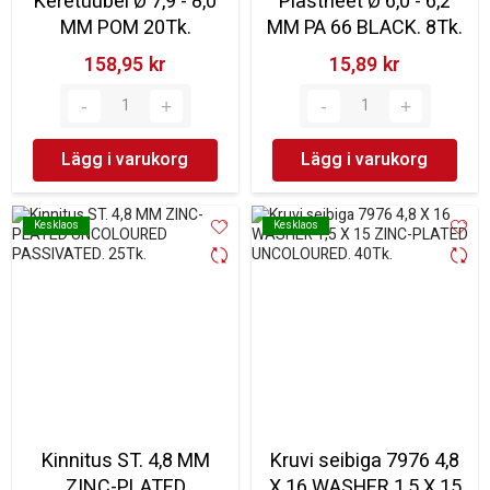
Keretüübel Ø 7,9 - 8,0
Plastneet Ø 6,0 - 6,2
MM POM 20Tk.
MM PA 66 BLACK. 8Tk.
158,95 kr‎
15,89 kr‎
Lägg i varukorg
Lägg i varukorg
Kesklaos
Kesklaos
Kesklaos
Kesklaos
Kinnitus ST. 4,8 MM
Kruvi seibiga 7976 4,8
ZINC-PLATED
X 16 WASHER 1,5 X 15