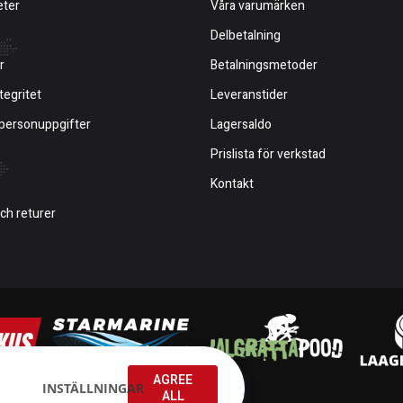
eter
Våra varumärken
Delbetalning
r
Betalningsmetoder
tegritet
Leveranstider
 personuppgifter
Lagersaldo
Prislista för verkstad
Kontakt
och returer
AGREE
INSTÄLLNINGAR
ALL