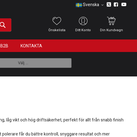
Svenska
Önskelista
Ditt Konto
Din Kundvagn
B2B
KONTAKTA
Välj ...
 låg vikt och hög driftsäkerhet, perfekt för allt från snabb finish
tt polerare får du bättre kontroll, snyggare resultat och mer