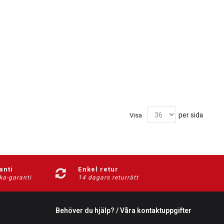
per sida
Visa
anti
Enkel retur
ka-garanti
14 dagars returrätt
Behöver du hjälp? / Våra kontaktuppgifter