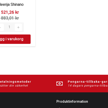
leerija Shinano
 521,26 kr‎
 883,01 kr‎
gg i varukorg
betalningsmetoder
Pengarna-tillbaka-gar
sätter din säkerhet
14 dagars pengarna-tillba
Produktinformation