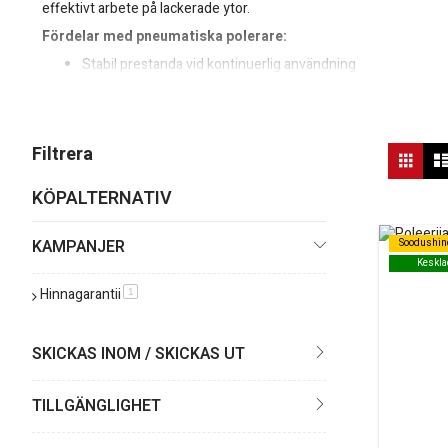
effektivt arbete på lackerade ytor.
Fördelar med pneumatiska polerare:
Stabil prestanda vid kontinuerlig användning
Låg vikt och bra balans för minskad trötthet
Idealisk för professionell bil- och lackverkstad
Vis
Filtrera
Rutn
so
KÖPALTERNATIV
KAMPANJER
Soodushin
Soodushin
Keskla
Keskla
Hinnagarantii
produkt
1
SKICKAS INOM / SKICKAS UT
TILLGÄNGLIGHET