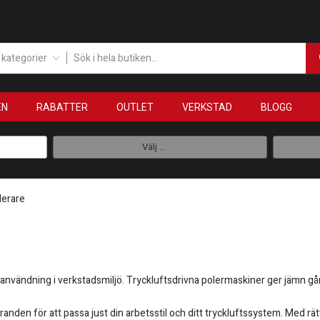
a kategorier
EN
RABATTER
OUTLET
VERKSTAD
BLOGG
Välj ...
lerare
nvändning i verkstadsmiljö. Tryckluftsdrivna polermaskiner ger jämn gång,
öranden för att passa just din arbetsstil och ditt tryckluftssystem. Med rä