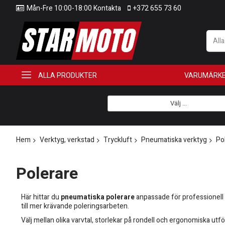
Mån-Fre 10:00-18:00 Kontakta
+372 655 73 60
All
ALLA PRODUKTER
VARUMÄRK
Välj ...
Hem
Verktyg, verkstad
Tryckluft
Pneumatiska verktyg
Po
Polerare
Här hittar du
pneumatiska polerare
anpassade för professionell a
till mer krävande poleringsarbeten.
Välj mellan olika varvtal, storlekar på rondell och ergonomiska utf