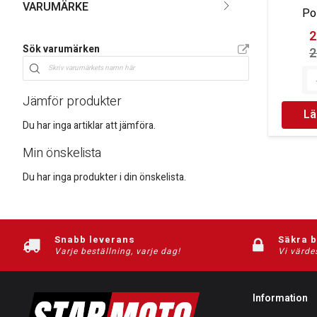
VARUMÄRKE
Po
2
Sök varumärken
2
Jämför produkter
Lä
Du har inga artiklar att jämföra.
Min önskelista
Du har inga produkter i din önskelista.
Snabb leverans
Säkra 
Varje beställning, varje dag!
Vi värde
Information