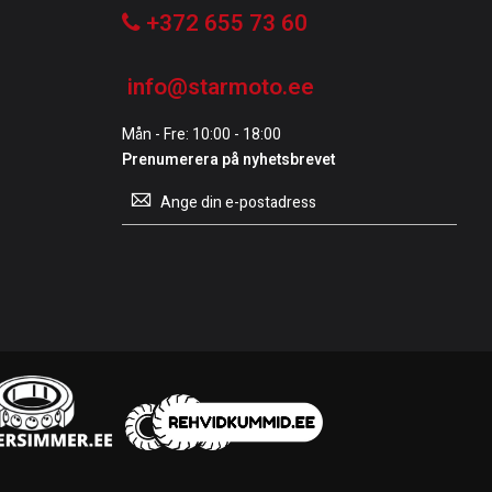
+372 655 73 60
info@starmoto.ee
Mån - Fre: 10:00 - 18:00
Prenumerera på nyhetsbrevet
Prenumerera
på
vårt
nyhetsbrev: