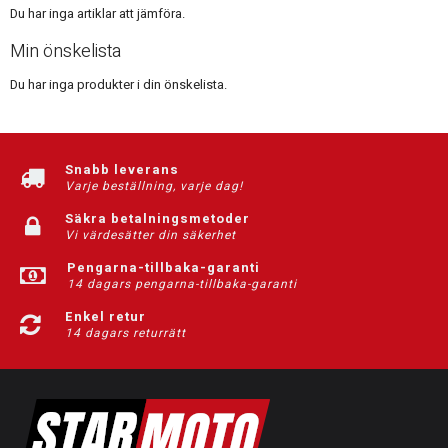
Du har inga artiklar att jämföra.
Min önskelista
Du har inga produkter i din önskelista.
Snabb leverans
Varje beställning, varje dag!
Säkra betalningsmetoder
Vi värdesätter din säkerhet
Pengarna-tillbaka-garanti
14 dagars pengarna-tillbaka-garanti
Enkel retur
14 dagars returrätt