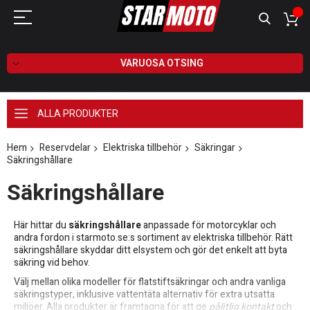
VARUOSA OTSING
ALLA PRODUKTER
Hem
Reservdelar
Elektriska tillbehör
Säkringar
Säkringshållare
Säkringshållare
Här hittar du
säkringshållare
anpassade för motorcyklar och
andra fordon i starmoto.se:s sortiment av elektriska tillbehör. Rätt
säkringshållare skyddar ditt elsystem och gör det enkelt att byta
säkring vid behov.
Välj mellan olika modeller för flatstiftsäkringar och andra vanliga
säkringstyper, inklusive vattentäta alternativ för extra utsatta
miljöer. Alla produkter är framtagna för att ge
pålitlig kontakt
och