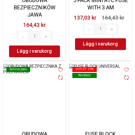
OBUDOWA
5 PACK MINI ATC FUSE
BEZPIECZNIKÓW
WITH 3 AM
JAWA
137,03 kr‎
164,43 kr‎
164,43 kr‎
Lägg i varukorg
Lägg i varukorg
Tallinna poes
Tallinna poes
OUTLET -23%
OUTLET -23%
Kesklaos
Kesklaos
OBUDOWA
FUSE BLOCK