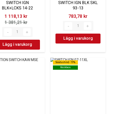
SWITCH IGN
SWITCH IGN BLK SKL
BLK+LCKS 14-22
93-13
1 118,13 kr‎
783,78 kr‎
1 381,21 kr‎
Lägg i varukorg
Lägg i varukorg
Soodushind -19%
Soodushind -19%
Kesklaos
Kesklaos