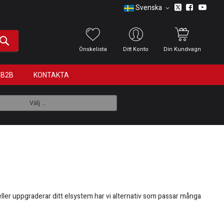
Svenska
Önskelista
Ditt Konto
Din Kundvagn
B2B
KONTAKTA
Välj ...
 eller uppgraderar ditt elsystem har vi alternativ som passar många