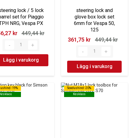
steering lock / 5 lock
steering lock and
barrel set for Piaggio
glove box lock set
TPH NRG, Vespa PX
6mm for Vespa 50,
125
6,27 kr‎
449,44 kr‎
361,75 kr‎
449,44 kr‎
Lägg i varukorg
Lägg i varukorg
dushind -19%
dushind -19%
Soodushind -20%
Soodushind -20%
Kesklaos
Kesklaos
Kesklaos
Kesklaos