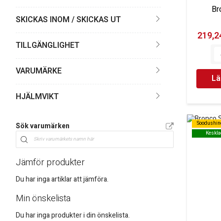
Br
SKICKAS INOM / SKICKAS UT
219,24
TILLGÄNGLIGHET
VARUMÄRKE
Lä
HJÄLMVIKT
Soodushin
Soodushin
Sök varumärken
Keskla
Keskla
Jämför produkter
Du har inga artiklar att jämföra.
Min önskelista
Du har inga produkter i din önskelista.