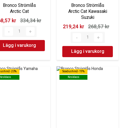
Bronco Strömlås
Bronco Strömlås
Arctic Cat
Arctic Cat Kawasaki
Suzuki
8,57 kr‎
334,34 kr‎
219,24 kr‎
268,57 kr‎
Lägg i varukorg
Lägg i varukorg
dushind -20%
dushind -20%
Soodushind -19%
Soodushind -19%
Kesklaos
Kesklaos
Kesklaos
Kesklaos