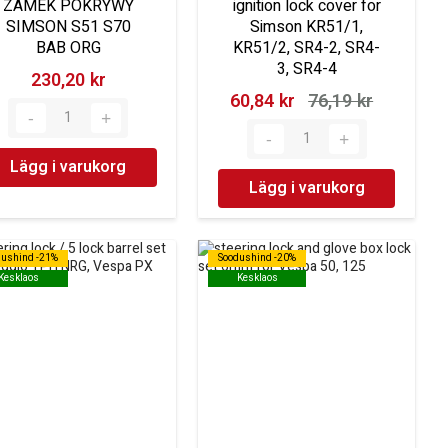
ZAMEK POKRYWY
ignition lock cover for
SIMSON S51 S70
Simson KR51/1,
BAB ORG
KR51/2, SR4-2, SR4-
3, SR4-4
230,20 kr‎
60,84 kr‎
76,19 kr‎
Lägg i varukorg
Lägg i varukorg
dushind -21%
dushind -21%
Soodushind -20%
Soodushind -20%
Kesklaos
Kesklaos
Kesklaos
Kesklaos