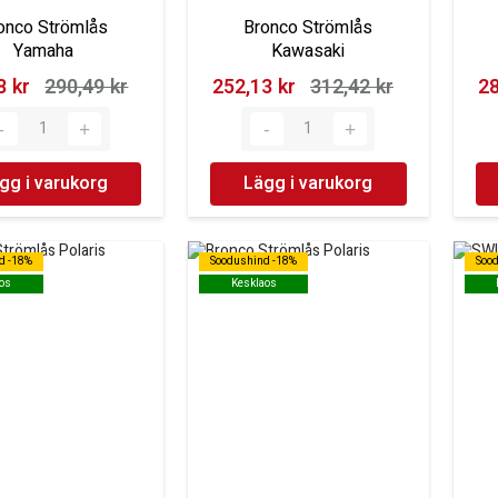
onco Strömlås
Bronco Strömlås
Yamaha
Kawasaki
 kr‎
290,49 kr‎
252,13 kr‎
312,42 kr‎
28
gg i varukorg
Lägg i varukorg
d -18%
d -18%
Soodushind -18%
Soodushind -18%
Soo
Soo
os
os
Kesklaos
Kesklaos