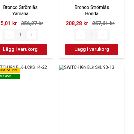
Bronco Strömlås
Bronco Strömlås
Yamaha
Honda
5,01 kr‎
356,27 kr‎
208,28 kr‎
257,61 kr‎
Lägg i varukorg
Lägg i varukorg
dushind -19%
dushind -19%
Kesklaos
Kesklaos