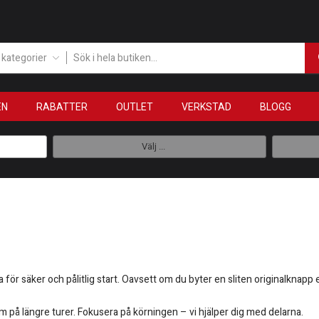
a kategorier
EN
RABATTER
OUTLET
VERKSTAD
BLOGG
Välj ...
 för säker och pålitlig start. Oavsett om du byter en sliten originalknapp
m på längre turer. Fokusera på körningen – vi hjälper dig med delarna.