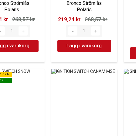
onco Strömlås
Bronco Strömlås
Polaris
Polaris
 kr‎
268,57 kr‎
219,24 kr‎
268,57 kr‎
gg i varukorg
Lägg i varukorg
d -12%
d -12%
os
os