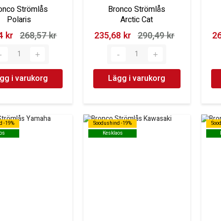
onco Strömlås
Bronco Strömlås
Polaris
Arctic Cat
 kr‎
268,57 kr‎
235,68 kr‎
290,49 kr‎
26
gg i varukorg
Lägg i varukorg
d -19%
d -19%
Soodushind -19%
Soodushind -19%
Soo
Soo
os
os
Kesklaos
Kesklaos