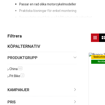
Passar en rad olika motorcykelmodeller
Praktiska lösningar för enkel montering
Reservdelar med fokus på hållbarhet och säkerhet
Är du osäker på vilken tändningsknapp som passar din MC?
Jämfö
Vis
Filtrera
Rutn
so
KÖPALTERNATIV
PRODUKTGRUPP
Soodushin
Soodushin
Keskla
Keskla
China
produkt
49
Pit Bike
produkt
2
KAMPANJER
PRIS