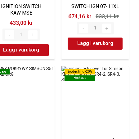
IGNITION SWITCH
SWITCH IGN 07-11XL
KAW MSE
674,16 kr‎
833,11 kr‎
433,00 kr‎
Lägg i varukorg
Lägg i varukorg
klaos
klaos
Soodushind -20%
Soodushind -20%
Kesklaos
Kesklaos