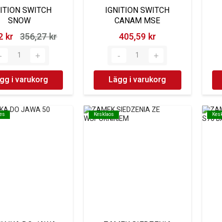
ITION SWITCH
IGNITION SWITCH
SNOW
CANAM MSE
 kr‎
356,27 kr‎
405,59 kr‎
gg i varukorg
Lägg i varukorg
oes
oes
Kesklaos
Kesklaos
Kes
Kes